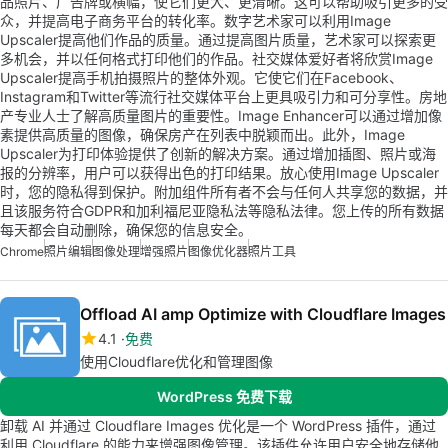
品照片、广告牌或横幅，使它们更大、更清晰。这可以帮助吸引更多的受
众，并提高电子商务平台的转化率。数字艺术家可以利用Image
Upscaler提高他们作品的质量。通过提高图片质量，艺术家可以探索更
多机会，并以任何格式打印他们的作品。社交媒体爱好者将欣赏Image
Upscaler提高手机拍摄照片的整体外观。它使它们在Facebook、
Instagram和Twitter等流行社交媒体平台上更具吸引力和可分享性。房地
产专业人士了解高质量图片的重要性。Image Enhancer可以通过增加像
素提供高质量的图像，确保房产在列表中脱颖而出。此外，Image
Upscaler为打印体验提供了创新的解决方案。通过增加插图、照片或海
报的分辨率，用户可以获得出色的打印结果。放心使用Image Upscaler
时，您的隐私得到保护。附加组件所有者不会与任何人共享您的数据，并
且该服务符合GDPR和加利福尼亚隐私法等隐私法律。您上传的所有数据
每天都会自动删除，确保您的信息安全。
Chrome
照片编辑
图像处理
增强照片
图像优化器
照片工具
Offload AI amp Optimize with Cloudflare Images
4.1
免费
使用Cloudflare优化和管理图像
WordPress 免费下载
卸载 AI 并通过 Cloudflare Images 优化是一个 WordPress 插件，通过
利用 Cloudflare 的能力来增强图像管理。该插件允许用户安全地存储他