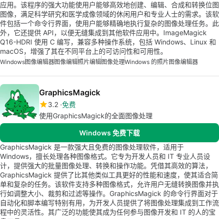
应用。该程序的强大功能使用户能够高效地创建、编辑、合成和转换位图
图像，满足科学研究和医学成像领域的休闲用户和专业人士的需求。该软
件包括一个命令行界面，使用户能够精确地执行复杂的图像处理任务。此
外，它还提供 API，以便无缝集成到其他软件应用中。ImageMagick
Q16-HDRI 使用 C 编写，兼容多种操作系统，包括 Windows、Linux 和
macOS，增强了其在不同平台上的可访问性和可用性。
Windows
图像编辑器
图像编辑
照片编辑
图像处理
Windows 的照片图像编辑器
GraphicsMagick
3.2
免费
使用GraphicsMagick的全面图像处理
Windows 免费下载
GraphicsMagick 是一款强大且免费的图像处理软件，适用于
Windows，擅长处理各种图像格式。它专为开发人员和 IT 专业人员设
计，提供强大的批量图像处理、转换和操作功能。凭借其高效的算法，
GraphicsMagick 提供了比其他类似工具更好的性能和速度，使其适合简
单和复杂的任务。该软件支持多种图像格式，允许用户无缝转换图像并执
行如调整大小、裁剪和过滤等操作。GraphicsMagick 的命令行界面对于
自动化和脚本编写特别有用，为开发人员提供了将图像处理集成到工作流
程中的灵活性。其广泛的功能使其成为任何参与图像开发和 IT 的人的宝