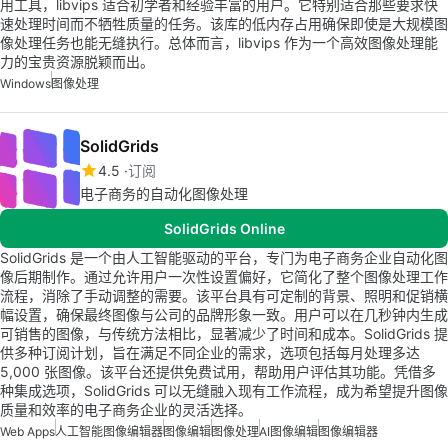
用工具，libvips 适合初学者和经验丰富的用户。它特别适合那些要求快
速处理时间而不牺牲质量的任务。该库的低内存占用确保即使是大规模图
像处理任务也能无缝执行。总体而言，libvips 作为一个高效图像处理能
力的宝贵资源脱颖而出。
Windows
图像处理
SolidGrids
4.5
订阅
电子商务的自动化图像处理
SolidGrids Online
SolidGrids 是一个由人工智能驱动的平台，专门为电子商务企业自动化图
像后期制作。通过允许用户一次性设置偏好，它简化了整个图像处理工作
流程，消除了手动调整的需要。该平台具有可定制的背景、照明和促销横
幅设置，确保最终图像与公司的品牌形象一致。用户可以在几秒钟内生成
可销售的图像，与传统方法相比，显著减少了时间和成本。SolidGrids 提
供多种订阅计划，旨在满足不同企业的需求，选项包括每月处理多达
5,000 张图像。该平台还提供免费试用，帮助用户评估其功能。凭借多
种集成选项，SolidGrids 可以无缝融入现有工作流程，成为希望提升图像
质量和效率的电子商务企业的灵活选择。
Web Apps
人工智能图像编辑器
图像编辑
图像处理
AI图像编辑
图像编辑器