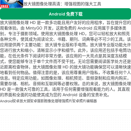
放大镜图像处理高清：增强视图的强大工具
Android 免费下载
放大镜图像处理 HD 是一款多功能且用户友好的应用程序，旨在提升您的
观看体验。由 MintyGO 开发，这款免费的 Android 应用属于多媒体类
别，专注于摄影领域。使用放大镜图像处理 HD，您可以轻松放大和照亮
各种文件，使其成为阅读论文、书籍、期刊、词典等必不可少的工具。该
应用提供两个主要功能：放大镜专业版和手电筒。放大镜专业版功能允许
您进行放大和缩小，清晰显示小字和细节。此外，该应用还包括手电筒功
能，在低光条件下阅读时非常方便。该应用的一大亮点是其深度冻结模
式，使您能够专注于单个文件而不受干扰。无论您需要阅读医学处方还是
近距离检查物体，放大镜图像处理 HD 的放大镜功能确保您可以清晰快速
地看到任何物品。值得注意的是，该应用尊重用户隐私，不收集任何个人
信息。特定应用功能，如图像处理、相机预览、音频录制和应用内购买，
需要存储、相机、音频和互联网等必要权限。总的来说，放大镜图像处理
HD 是一款强大可靠的工具，适用于任何需要增强观看能力的人。其直观
的界面和全面的功能使其成为您的 Android 设备的宝贵补充。
Android
安卓放大镜
安卓摄影
图像处理
增强照片
安卓照片编辑器