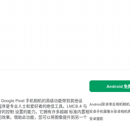
Android 
 Google Pixel 手机相机的高级功能带到其他设
Android
安卓单反相机
相机
序是专业人士和爱好者的绝佳工具。LMC8.4 与
好的控制 设置的能力。它拥有许多超越 标准内置相
安卓手机摄像头
安卓相机
的效果。借助此功能，您可以将图像提升到另一个
安卓摄影