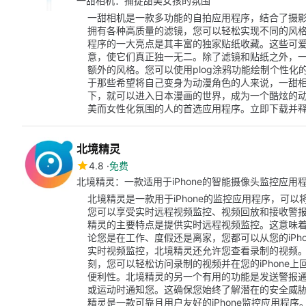
一甜相机：捕捉甜美女孩的氛围
一甜相机是一款多功能的自拍应用程序，结合了摄
拥有各种高质量的滤镜，您可以轻松实现不同的风
程序的一大亮点是其丰富的独家贴纸收藏。这些可
意，使它们真正独一无二。除了滤镜和贴纸之外，
额外的风格。您可以使用plog涂鸦功能绘制个性
于那些希望将自己变身为动漫角色的人来说，一甜
下，就可以进入日本漫画的世界，成为一个酷炫的
美而女性化氛围的人的首选应用程序。立即下载并
北境精灵
4.8
免费
北境精灵：一款适用于iPhone的智能摄像头监控应用
北境精灵是一款用于iPhone的监控应用程序，可
您可以享受实时远程视频监控、视频回放和接收警
精灵的主要特点是提供实时远程视频监控。这意味
论您是在工作、度假还是离家，您都可以从您的iPh
实时视频监控，北境精灵还允许您查看录制的视频
刻，您可以轻松访问录制的视频并在您的iPhone
便利性。北境精灵的另一个有用的功能是发送警报
或运动时通知您。这确保您始终了解潜在的安全威
精灵是一款可靠且用户友好的iPhone监控应用程