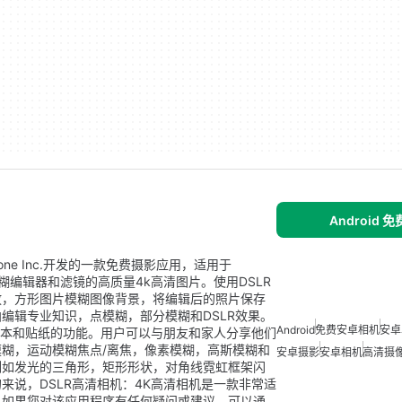
Android 
pzone Inc.开发的一款免费摄影应用，适用于
模糊编辑器和滤镜的高质量4k高清图片。使用DSLR
放，方形图片模糊图像背景，将编辑后的照片保存
编辑专业知识，点模糊，部分模糊和DSLR效果。
Android
免费安卓相机
安卓
加文本和贴纸的功能。用户可以与朋友和家人分享他们
糊，运动模糊焦点/离焦，像素模糊，高斯模糊和
安卓摄影
安卓相机
高清摄
例如发光的三角形，矩形形状，对角线霓虹框架闪
来说，DSLR高清相机：4K高清相机是一款非常适
。如果您对该应用程序有任何疑问或建议，可以通