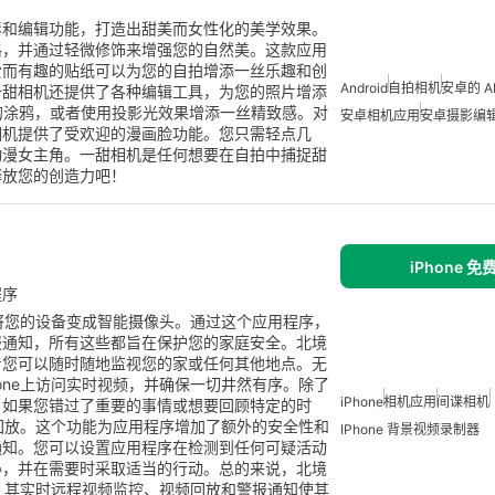
影和编辑功能，打造出甜美而女性化的美学效果。
格，并通过轻微修饰来增强您的自然美。这款应用
爱而有趣的贴纸可以为您的自拍增添一丝乐趣和创
Android
自拍相机
安卓的 A
一甜相机还提供了各种编辑工具，为您的照片增添
化的涂鸦，或者使用投影光效果增添一丝精致感。对
安卓相机应用
安卓摄影编
相机提供了受欢迎的漫画脸功能。您只需轻点几
动漫女主角。一甜相机是任何想要在自拍中捕捉甜
释放您的创造力吧！
iPhone 
程序
以将您的设备变成智能摄像头。通过这个应用程序，
报通知，所有这些都旨在保护您的家庭安全。北境
着您可以随时随地监视您的家或任何其他地点。无
one上访问实时视频，并确保一切井然有序。除了
iPhone
相机应用
间谍相机
。如果您错过了重要的事情或想要回顾特定的时
上回放。这个功能为应用程序增加了额外的安全性和
IPhone 背景视频录制器
通知。您可以设置应用程序在检测到任何可疑活动
胁，并在需要时采取适当的行动。总的来说，北境
序。其实时远程视频监控、视频回放和警报通知使其