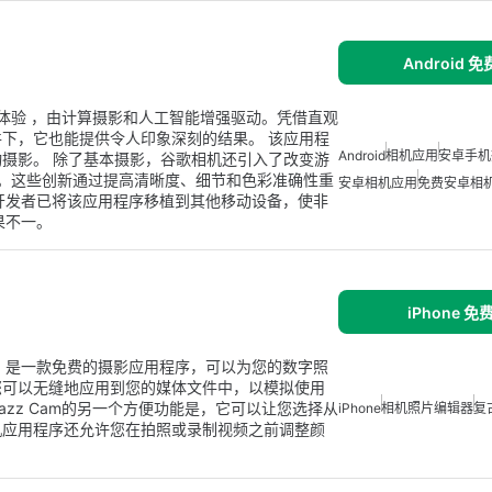
Android 
影体验 ，由计算摄影和人工智能增强驱动。凭借直观
下，它也能提供令人印象深刻的结果。 该应用程
Android
相机应用
安卓手机
摄影。 除了基本摄影，谷歌相机还引入了改变游
+ 。这些创新通过提高清晰度、细节和色彩准确性重
安卓相机应用
免费安卓相
些开发者已将该应用程序移植到其他移动设备，使非
果不一。
iPhone 
azz Cam，是一款免费的摄影应用程序，可以为您的数字照
您可以无缝地应用到您的媒体文件中，以模拟使用
zz Cam的另一个方便功能是，它可以让您选择从
iPhone
相机照片编辑器
复
机应用程序还允许您在拍照或录制视频之前调整颜