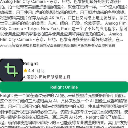
Analog Film City Camera - 东京、纽约、巴黎使用最好的照片滤镜自
拍。拍一张带有美丽散景封面的照片，就像在巴黎一样。一个惊人的图片
编辑器，用于使用出色的滤镜装饰您的照片。用于照片编辑的各种滤镜。
将您的精美照片保存为高清 4K 照片，并在社交网络上与朋友分享。享受
世界上最好的城市的美景：东京、纽约、巴黎、伦敦等等。 Analog Film
City Camera - Tokyo, New York, Paris 是一个了不起的应用程序，您可
以使用此应用程序轻松拍照并使用此应用程序编辑您的照片。 Analog
Film City Camera - 东京、纽约、巴黎有许多美丽和最好的滤镜。在…
Android
安卓免费摄影
摄影编辑
安卓免费摄影编辑
照片编辑免费
安卓照片免费
Relight
4.4
订阅
AI驱动的照片照明增强工具
Relight Online
Relight 是一个旨在通过先进的 AI 提示来转换照片光照的网络应用程序。
这个基于订阅的工具被归类为 AI，具体来说是一个 AI 图像生成器和编辑
器。用户可以利用它的功能来增强图像中的光照，使其成为摄影师和内容
创作者提升视觉内容的必备工具。该应用程序专注于提供直观的控制，使
用户能够轻松操控光照效果。通过采用 AI 技术，Relight 简化了编辑过
程，确保即使是编辑经验较少的人也能获得专业质量的结果。其用户友好
的界面和强大的功能使其成为任何希望提升图像编辑技能的人的宝贵资