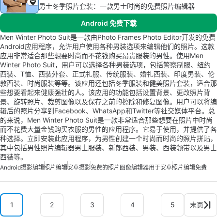
男士冬季照片套装：一款男士时尚的免费照片编辑器
Android 免费下载
Men Winter Photo Suit是一款由Photo Frames Photo Editor开发的免费
Android应用程序，允许用户使用各种男装选项来编辑他们的照片。这款
应用非常适合那些想要时尚而不花钱购买昂贵服装的男性。使用Men
Winter Photo Suit，用户可以选择各种男装选项，包括警察制服、纽约
西装、T恤、西装外套、正式礼服、传统服装、婚礼西装、印度男装、伦
敦西装、时尚服装等等。该应用还包括冬季服装和健美照片套装，适合那
些想要看起来健康强壮的人。该应用的功能包括设置背景、更改照片背
景、旋转照片、裁剪图像以及保存之前的擦除和修复图像。用户可以将编
辑后的照片分享到Facebook、WhatsApp和Twitter等社交媒体平台。总
的来说，Men Winter Photo Suit是一款非常适合那些想要在照片中时尚
而不花费大量金钱购买衣服的男性的应用程序。它易于使用，并提供了各
种选择。立即安装此应用程序，为男性创建一个时尚而时尚的照片拼贴，
其中包括男性照片编辑器男士服装、新郎西装、男装、西装领带以及男士
西装等。
Android
摄影编辑
照片编辑
安卓摄影
免费的照片图像编辑器用于安卓
照片编辑免费
1
2
3
4
5
末页