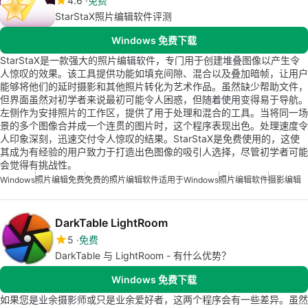
4.6
免费
StarStaX照片编辑软件评测
Windows 免费下载
StarStaX是一款强大的照片编辑软件，专门用于创建堆叠图像以产生令
人惊叹的效果。该工具提供功能如填充间隙、混合以及叠加暗帧，让用户
能够将他们的延时摄影和其他照片转化为艺术作品。虽然缺少帮助文件，
但界面虽然对初学者来说最初可能令人困惑，但随着使用变得易于导航。
左侧作为安排照片的工作区，提供了用于处理和混合的工具。当将同一场
景的多个图像合并成一个连贯的图片时，这个程序表现出色。处理速度令
人印象深刻，迅速交付令人惊叹的结果。StarStaX是免费使用的，这使
其成为有经验的用户致力于打造出色图像的吸引人选择，尽管初学者可能
会觉得有挑战性。
Windows
照片编辑免费
免费的照片编辑软件适用于Windows
照片编辑软件
摄影编辑
DarkTable LightRoom
5
免费
DarkTable 与 LightRoom - 有什么优势？
Windows 免费下载
如果您是业余摄影师或只是业余爱好者，这两个程序会有一些差异。虽然