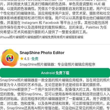
片，并利用放大镜工具进行精确的颜色选择、单色亮度调整和 HUE 编
辑，以提高颜色准确性。凭借五个受全球摄影启发的策划主题，用户可以
个性化他们的编辑体验。该应用程序用户友好，使艺术家、摄影师和社交
媒体影响者都能轻松进行照片增强。用户可以以高质量导出他们编辑的图
像，并直接在 Instagram 和 Facebook 等平台上分享。其他功能包括将
创作保存在库中以及选择特定的裁剪纵横比。总的来说，Palettes 为任
何希望以艺术风格提升摄影的人提供了一整套全面的工具。
iPhone
照片编辑
照片编辑器
照片编辑免费
简单照片编辑
摄影编辑
SnapShine Photo Editor
4.5
免费
SnapShine照片编辑器：专业级照片编辑应用程序
Android 免费下载
SnapShine照片编辑器是一款全面的照片编辑应用程序，旨在将您的照片
转变为令人惊叹的艺术作品。无论您是新手还是经验丰富的摄影师，
SnapShine都提供了一个用户友好的界面，配备强大的工具，有效地增强
您的图像。使用SnapShine，您可以使用各种布局和定制选项创建引人入
胜的拼贴画。该应用程序的照片编辑器提供了一套编辑工具，用于调整亮
度、对比度、饱和度等，以及各种滤镜和效果，可立即增强您的照片。此
外，SnapShine还具有AI照片增强功能，可自动纠正常见的照片问题，专