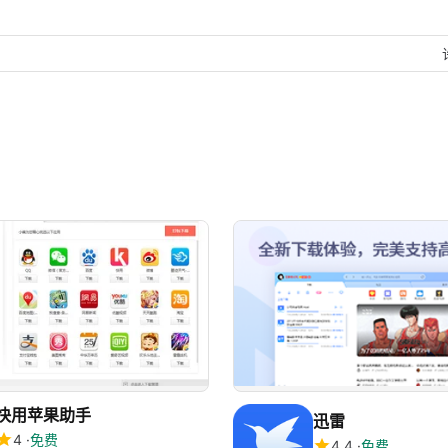
快用苹果助手
迅雷
4
免费
4.4
免费