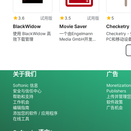
3.6
试用版
3.5
试用版
5
BlackWidow
Movie Saver
Checketry
使用 BlackWidow 高
一个由Engelmann
Checketry 
效下载管理
Media GmbH开发的
PC和移动设
Windows试用版应用
理器
程序。
关于我们
广告
Softonic 信息
Monetization 
安全与信任中心
Publishers
帮助和支持
上传并管理您
工作机会
软件政策
编辑指南
广告机会
添加您的软件 / 应用程序
在线工具