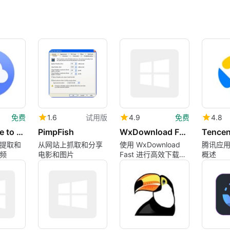
免费
1.6
试用版
4.9
免费
4.8
4K YouTube to MP3
PimpFish
WxDownload Fast
提取和
从网站上抓取和分享
使用 WxDownload
腾讯应
频
电影和图片
Fast 进行高效下载管
概述
理