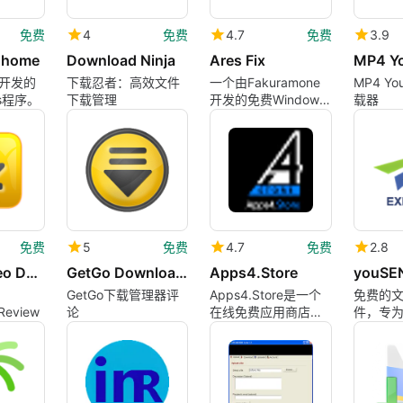
免费
4
免费
4.7
免费
3.9
2home
Download Ninja
Ares Fix
a开发的
下载忍者：高效文件
一个由Fakuramone
MP4 Yo
ws程序。
下载管理
开发的免费Windows
载器
应用。
免费
5
免费
4.7
免费
2.8
GetGo Video Downloader
GetGo Download Manager
Apps4.Store
GetGo下载管理器评
Apps4.Store是一个
免费的
Review
论
在线免费应用商店客
件，专
户端，提供Win10桌
计
面软件！