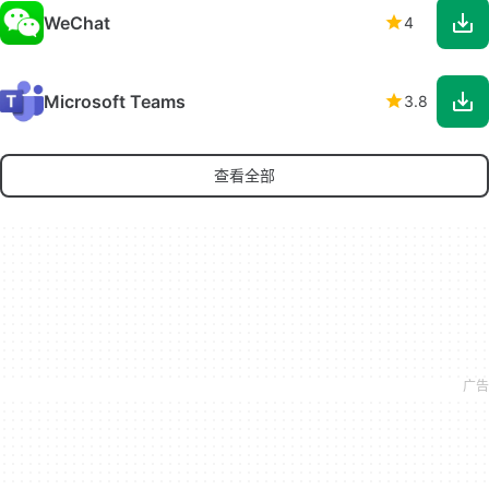
WeChat
4
Microsoft Teams
3.8
查看全部