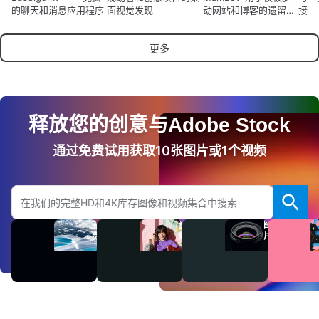
的聊天和消息应用程序
面视觉发现
动网站和博客的遗留
接
CMS
更多
释放您的创意与Adobe Stock
通过免费试用获取10张图片或1个视频
搜索Adobe.com网站
视
音
图
频
频
片