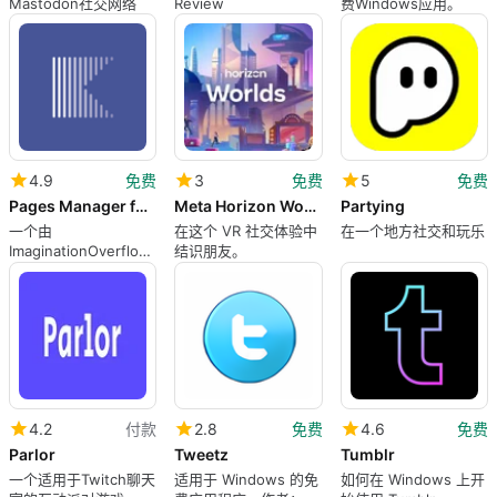
Mastodon社交网络
Review
费Windows应用。
4.9
免费
3
免费
5
免费
Pages Manager for Facebook for Windows 10
Meta Horizon Worlds
Partying
一个由
在这个 VR 社交体验中
在一个地方社交和玩乐
ImaginationOverflow
结识朋友。
开发的免费Windows
程序。
4.2
付款
2.8
免费
4.6
免费
Parlor
Tweetz
Tumblr
一个适用于Twitch聊天
适用于 Windows 的免
如何在 Windows 上开