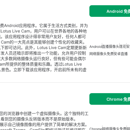
Android 
e开发的免费Android应用程序。它属于生活方式类别，并为
us Live Cam，用户可以在世界各地的各种地
观。该应用程序设计得非常用户友好，任何人都可
ve Cam的一大亮点是其能够创建个性化的收藏夹。
Android
直播摄像头
莲花
安
访问。此外，Lotus Live Cam定期更新新
开发人员还暗示即将推出一个功能，允许用户控制
网络摄像头免费
安卓直播
然大多数网络摄像头运行良好，但有些可能会偶尔
am所提供的整体质量和乐趣。透过Lotus Live
人景色。立即下载该应用程序，开启前所未有的虚
Chrome 
e插件，在您的浏览器中创建一个虚拟摄像头。这个独特的工
人看到您的摄像头反转版本而不是原始版本。
希望展示自己镜像图像的用户提供了简单的解决方案。
Chrome
网络摄像头免费
网
icrosoft Teams，CamFlip都经过测试并被证明在