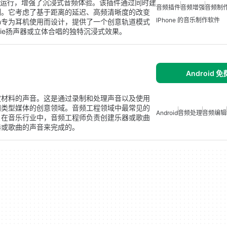
程序中运行，增强了沉浸式音频体验。该插件通过同时建
音频插件
音频增强
音频制
制。它考虑了基于距离的延迟、高频清晰度的改变
IPhone 的音乐制作软件
ation专为耳机使用而设计，提供了一个创意轨道模式
lie扬声器或立体合唱的独特沉浸式效果。
Android 
定材料的声音。这是通过录制和处理声音以及使用
同类型媒体的创意领域。音频工程领域中最常见的
Android
音频处理
音频编辑
。在音乐行业中，音频工程师负责创建乐器或歌曲
器或歌曲的声音来完成的。