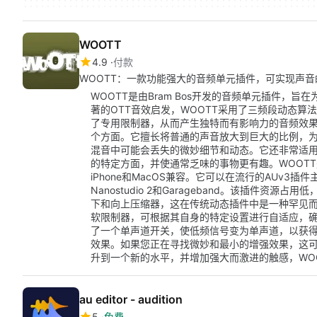
WOOTT
4.9
付款
WOOTT：一款功能强大的音频单元插件，可实现声
WOOTT是由Bram Bos开发的音频单元插件，
著的OTT音效启发，WOOTT采用了三频段动态
了专用限制器，从而产生独特而有影响力的音频效果
个方面。它擅长将普通的声音放大到巨大的比例，
混音中可能会丢失的微妙细节和动态。它还非常适
的特定方面，并使通常乏味的事物更有趣。WOOTT是
iPhone和MacOS兼容。它可以在流行的AUv3插件主机
Nanostudio 2和Garageband。该插件资
下和向上压缩器，这在传统动态插件中是一种罕见而
软限制器，可根据其自身的特定设置进行自适应，
了一个单声道开关，使低频信号变为单声道，以获得
效果。如果您正在寻找微妙和最小的增强效果，这
升到一个新的水平，并增加强大而激进的触感，WO
au editor - audition
5
免费