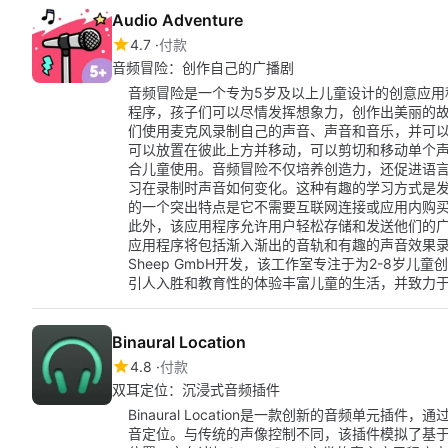
Audio Adventure
4.7
付款
音频冒险：创作自己的广播剧
音频冒险是一个专为5岁及以上儿童设计的创意应用
程序，孩子们可以尽情发挥想象力，创作出美丽的
们使用麦克风录制自己的声音、声音和音乐，并可
可以放置在彼此上方并移动，可以剪切和移动单个
合儿童使用。音频冒险不仅培养创造力，还促进语
习在录制时声音如何变化。这种有趣的学习方式是
的一个突出特点是它不需要互联网连接或应用内购
此外，该应用程序允许用户轻松存储和发送他们的
应用程序将包括渐入渐出的音轨和有趣的声音效果录音
Sheep GmbH开发，该工作室专注于为2-8岁儿童创
引人入胜和教育性的体验丰富儿童的生活，并致力
Binaural Location
4.8
付款
双耳定位：沉浸式音频插件
Binaural Location是一款创新的音频单元
音定位。与传统的声像控制不同，该插件模拟了基