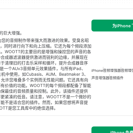
为iPhone
音的巨大增强。
旨在为您的音频制作带来强大而激进的效果。受臭名昭
算法，同时进行向下和向上压缩。它还为每个频段添加
。WOOTT的主要目的是增强和操控您的声音的各
为合成器滤波器提供激进而锐利的边缘，并展现在
用于清理旧的打击乐采样和循环，提升合成器音序
一个AUv3音频单元效果插件，与所有iPad、
iPhone
音频增强器
音频增
中使用，如Cubasis、AUM、Beatmaker 3、
声音增强器
音频插件
源占用低，允许您堆叠多个实例而无性能问题。它还具有向
有价值的功能。WOOTT的每个频段都配备了智能
确保最佳的音频质量和控制。此外，该插件还提供
更紧凑的低音。请注意，WOOTT不是一个微妙的
可能不是适合您的插件。然而，如果您想将声音提
OTT是您工具库中的绝佳选择。
iPhone 