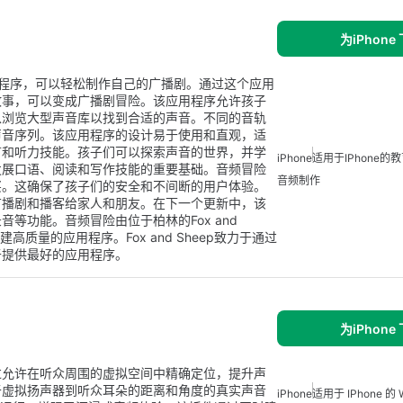
为iPhone
程序，可以轻松制作自己的广播剧。通过这个应用
故事，可以变成广播剧冒险。该应用程序允许孩子
以浏览大型声音库以找到合适的声音。不同的音轨
声音序列。该应用程序的设计易于使用和直观，适
言和听力技能。孩子们可以探索声音的世界，并学
iPhone
适用于iPhone的
发展口语、阅读和写作技能的重要基础。音频冒险
音频制作
买。这确保了孩子们的安全和不间断的用户体验。
广播剧和播客给家人和朋友。在下一个更新中，该
等功能。音频冒险由位于柏林的Fox and
建高质量的应用程序。Fox and Sheep致力于通过
于提供最好的应用程序。
为iPhone
插件，通过允许在听众周围的虚拟空间中精确定位，提升声
于虚拟扬声器到听众耳朵的距离和角度的真实声音
iPhone
适用于 IPhone 的 