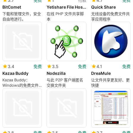
3.7
免费
1
付款
4.7
免费
BitComet
Yetishare File Hosting Script
Quick Share
下载和管理文件，安全
在线 PHP 文件共享脚
无线设备的免费文件共
自由地进行。
本
享应用程序
3.4
免费
3.5
免费
4.1
免费
Kazaa Buddy
Nodezilla
DreaMule
Kazaa Buddy：
与此 P2P 客户端匿名
让文件共享更友好、更
Windows的免费文件
交换文件夹
快捷
共享工具
2.8
免费
2.5
免费
2.7
免费