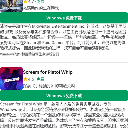
4.7
免费
充满动作的生存游戏
Windows 免费下载
清道夫是动作生存Midwinter Entertainment Inc. 的游戏。这款基于团队
的 游戏 涉及玩家与各种旅馆合作，以在主要目标是通过一个逃离地图提
取点。每场比赛将经历三个阶段——集结、狩猎和撤离。 角色扮演游戏
爱好者可以在Steam 和 Epic Games 平台。到目前为止，它仍以抢先体
验模式提供，因此随着游戏的进行，您可能会可能会遇到错误。
Windows
动作和冒险游戏
生存游戏窗口
Scream for Pistol Whip
4.5
免费
探索《手枪抽打》的刺激尖叫
Windows 免费下载
Scream for Pistol Whip 是一款引人入胜的免费实用游戏，专为
Windows 设计，让玩家沉浸在紧张刺激的环境中。游戏设定在一艘废弃
的游轮上，玩家必须在一个混乱的环境中穿行，那里安全机器人出现故
障，反应堆即将发生严重故障。游戏结合了生存和策略元素，迫使玩家利
用周围环境逃离迫在眉睫的危险。游戏玩法专注于营造悬念的氛围，玩家