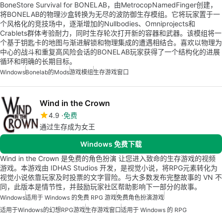
BoneStore Survival for BONELAB，由MetrocopNamedFinger创建，
将BONELAB的物理沙盒转换为无尽的波防御生存模组。它将玩家置于一
个风格化的竞技场中，逐渐增加的Nullbodies、Omniprojects和
Crablets群体考验耐力，同时生存轮次打开新的容器和武器。该模组将一
个基于钥匙卡的地图与渐进解锁和物理集成的遭遇相结合。喜欢以物理为
中心的战斗和重复高风险会话的BONELAB玩家获得了一个结构化的进展
循环和明确的长期目标。
Windows
Bonelab的Mods
游戏模组
生存游戏窗口
Wind in the Crown
4.9
免费
通过生存成为女王
Windows 免费下载
Wind in the Crown 是免费的角色扮演 让您进入致命的生存游戏的视频
游戏。本游戏由 IDHAS Studios 开发，是视觉小说，将RPG元素转化为
视觉小说依靠玩家及时投票的文字冒险。与大多数发布完整故事的 VN 不
同，此版本是情节性，并鼓励玩家社区帮助影响下一部分的故事。
Windows
适用于 Windows 的免费 RPG 游戏
免费角色扮演游戏
适用于Windows的幻想RPG游戏
生存游戏窗口
适用于 Windows 的 RPG