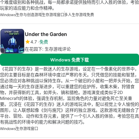
个难度级别和各种挑战，每一局都承诺提供独特而引人入胜的体验，考验
玩家的适应能力和合作精神。
Windows
生存与创造游戏
生存游戏窗口
多人生存游戏免费
Under the Garden
4.7
免费
在花园下: 生存游戏评论
Windows 免费下载
《花园下的生存》是一款迷人的生存游戏，设定在一个像素化的世界中，
您的主要目标是在森林环境中度过严寒的冬天。只凭借您的技能和智慧，
您必须应对各种挑战以保持生存。从一个破旧的小屋和一把斧头开始，您
通过每一天的生存逐渐进步，可以重建您的庇护所，收集木柴，狩猎食
物，并获得新的工具，如斧头、镐和猎枪。游戏演变成类似于2D
Minecraft的体验，强调生存机制，监控角色的力量对避免死亡至关重
要。沉浸在《花园下的生存》迷人的游戏玩法中，配以视觉上令人愉悦的
图形，让人联想起像《剑与施咒》这样的独立游戏。这款游戏无缝融合了
平台、冒险、动作和生存元素，提供了一个引人入胜的体验，考验您在具
有挑战性的环境中的能力和解决问题的技巧。
Windows
生存游戏窗口