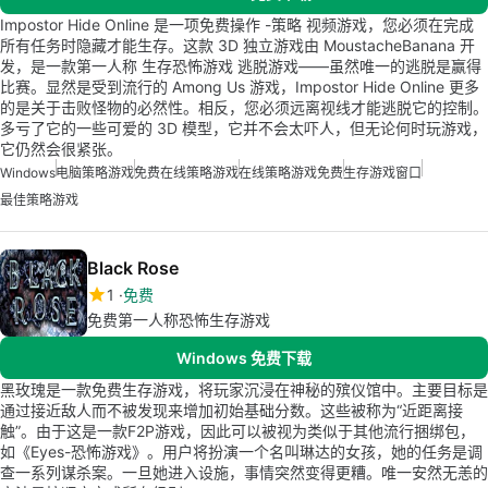
Impostor Hide Online 是一项免费操作 -策略 视频游戏，您必须在完成
所有任务时隐藏才能生存。这款 3D 独立游戏由 MoustacheBanana 开
发，是一款第一人称 生存恐怖游戏 逃脱游戏——虽然唯一的逃脱是赢得
比赛。显然是受到流行的 Among Us 游戏，Impostor Hide Online 更多
的是关于击败怪物的必然性。相反，您必须远离视线才能逃脱它的控制。
多亏了它的一些可爱的 3D 模型，它并不会太吓人，但无论何时玩游戏，
它仍然会很紧张。
Windows
电脑策略游戏
免费在线策略游戏
在线策略游戏免费
生存游戏窗口
最佳策略游戏
Black Rose
1
免费
免费第一人称恐怖生存游戏
Windows 免费下载
黑玫瑰是一款免费生存游戏，将玩家沉浸在神秘的殡仪馆中。主要目标是
通过接近敌人而不被发现来增加初始基础分数。这些被称为“近距离接
触”。由于这是一款F2P游戏，因此可以被视为类似于其他流行捆绑包，
如《Eyes-恐怖游戏》。用户将扮演一个名叫琳达的女孩，她的任务是调
查一系列谋杀案。一旦她进入设施，事情突然变得更糟。唯一安然无恙的