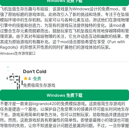
Windows 免费下载
飞机坠毁生存乐趣与布娃娃：该游戏是为Windows设计的免费mod，增
强了原始标题的游戏体验。此修改引入了新的挑战和场景，专注于在坠毁
模拟环境中的生存机制。玩家可以与各种元素互动，测试他们在游戏物理
引擎中的技能和创造力，为现有的游戏玩法提供独特的变化。该mod通
过整合生存元素而脱颖而出，鼓励玩家在飞机坠毁后有效地穿越障碍和管
理资源。由于其对布娃娃物理的关注，它允许动态互动和幽默的结果，使
其成为原始游戏的有趣补充。这个mod适合那些希望在享受《Fun with
Ragdolls》的异想天开性质的同时扩展他们的游戏体验的玩家。
Windows
生存游戏窗口
Don't Cold
4
免费
免费极简生存游戏
Windows 免费下载
不要冷是一款来自bigrando420的免费模拟游戏。这款极简生存游戏的
任务是建造一个基地，以保护自己免受寒冷的侵袭并尽可能长时间地生存
下去。游戏采用简单的单色方块，你可以控制玩家、拾取物品并建造庇护
所。然而，这款游戏却具有欺骗性的简单性。即使是最微小的错误也可能
导致你的失败，让你不知道是设计问题还是漏洞问题。不过，一旦你掌握