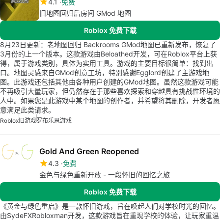
4.1
免费
旧地图回归后房间 GMod 地图
Roblox 免费下载
8月23日更新：老地图回归 Backrooms GMod地图已重新发布，恢复了
3月份的上一个版本。这款游戏由Beloathed开发，可在Roblox平台上获
得，属于游戏类别，具体为实用工具。游戏的主要目标很简单：找到出
口。地图灵感来自GMod创意工坊，特别感谢Egglord创建了主游戏地
图。此游戏还包括其他由各种用户创建的GMod地图。虽然这款游戏可能
不再吸引大量玩家，但仍然存在于那些喜欢探索和穿越具有挑战性环境的
人中。如果您是此游戏中某个地图的创作者，并希望将其删除，开发者愿
意满足此类请求。
Roblox
旧游戏
罗布乐思游戏
Gold And Green Reopened
4.3
免费
金色与绿色重新开放 - 一段怀旧的回忆之旅
Roblox 免费下载
《黄金与绿色重启》是一款怀旧游戏，旨在唤起人们对学校时光的回忆。
由SydeFXRobloxman开发，这款游戏旨在重现学校的体验，让玩家重温