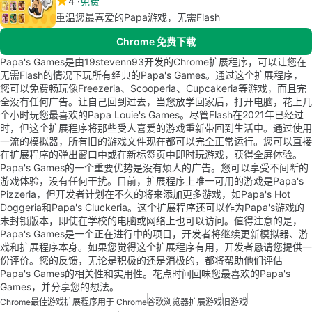
4
免费
重温您最喜爱的Papa游戏，无需Flash
Chrome 免费下载
Papa's Games是由19stevenn93开发的Chrome扩展程序，可以让您在
无需Flash的情况下玩所有经典的Papa's Games。通过这个扩展程序，
您可以免费畅玩像Freezeria、Scooperia、Cupcakeria等游戏，而且完
全没有任何广告。让自己回到过去，当您放学回家后，打开电脑，花上几
个小时玩您最喜欢的Papa Louie's Games。尽管Flash在2021年已经过
时，但这个扩展程序将那些受人喜爱的游戏重新带回到生活中。通过使用
一流的模拟器，所有旧的游戏文件现在都可以完全正常运行。您可以直接
在扩展程序的弹出窗口中或在新标签页中即时玩游戏，获得全屏体验。
Papa's Games的一个重要优势是没有烦人的广告。您可以享受不间断的
游戏体验，没有任何干扰。目前，扩展程序上唯一可用的游戏是Papa's
Pizzeria，但开发者计划在不久的将来添加更多游戏，如Papa's Hot
Doggeria和Papa's Cluckeria。这个扩展程序还可以作为Papa's游戏的
未封锁版本，即使在学校的电脑或网络上也可以访问。值得注意的是，
Papa's Games是一个正在进行中的项目，开发者将继续更新模拟器、游
戏和扩展程序本身。如果您觉得这个扩展程序有用，开发者恳请您提供一
份评价。您的反馈，无论是积极的还是消极的，都将帮助他们评估
Papa's Games的相关性和实用性。花点时间回味您最喜欢的Papa's
Games，并分享您的想法。
Chrome
最佳游戏扩展程序用于 Chrome
谷歌浏览器扩展游戏
旧游戏