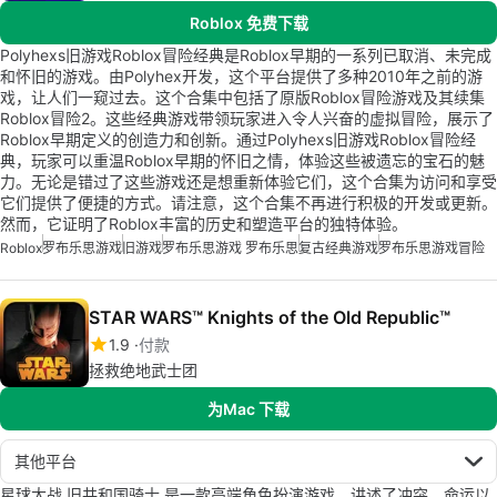
Roblox 免费下载
Polyhexs旧游戏Roblox冒险经典是Roblox早期的一系列已取消、未完成
和怀旧的游戏。由Polyhex开发，这个平台提供了多种2010年之前的游
戏，让人们一窥过去。这个合集中包括了原版Roblox冒险游戏及其续集
Roblox冒险2。这些经典游戏带领玩家进入令人兴奋的虚拟冒险，展示了
Roblox早期定义的创造力和创新。通过Polyhexs旧游戏Roblox冒险经
典，玩家可以重温Roblox早期的怀旧之情，体验这些被遗忘的宝石的魅
力。无论是错过了这些游戏还是想重新体验它们，这个合集为访问和享受
它们提供了便捷的方式。请注意，这个合集不再进行积极的开发或更新。
然而，它证明了Roblox丰富的历史和塑造平台的独特体验。
Roblox
罗布乐思游戏
旧游戏
罗布乐思游戏 罗布乐思
复古经典游戏
罗布乐思游戏冒险
STAR WARS™ Knights of the Old Republic™
1.9
付款
拯救绝地武士团
为Mac 下载
其他平台
星球大战 旧共和国骑士 是一款高端角色扮演游戏，讲述了冲突、命运以