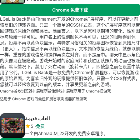
Chrome 免费下载
LGeL is Back是由Firmament开发的Chrome扩展程序，可以在更新之前
恢复旧的游戏界面。只需一个简单的CSS样式表，这个扩展程序就可以带
回游戏的原始外观和感觉。简而言之，以下是您可以期待的变化：性别图
标与原始一样可见。用户名上的性别颜色不再可见，让您的眼睛得到休
息。投票不再以黄色块显示，与特定习俗相关的投票图标恢复到原始尺寸
（更大）。指南信息不再以绿色块显示，文本颜色恢复为绿色，就像以前
一样。重要的游戏信息和操作再次左对齐，而不是居中。聊天中显示角色
的头像现在被隐藏。游戏开始时的家庭照片和获胜团队照片的动画也被隐
藏。默认情况下，禁用了死亡动画（旋转卡片），即使您之前在设置中禁
用了它们。LGeL is Back是一款免费的Chrome扩展程序，可以恢复游戏
的原始界面，为喜欢旧外观的玩家提供怀旧体验。只需一个CSS样式表，
您就可以轻松恢复到以前的版本，并享受更新之前的游戏。
Chrome
谷歌浏览器扩展程序
最佳游戏扩展程序用于 Chrome
旧游戏
适用于 Chrome 游戏的最佳扩展
谷歌浏览器扩展游戏
العاب قديمة
5
免费
一个由Ahmad.M_22开发的免费安卓程序。