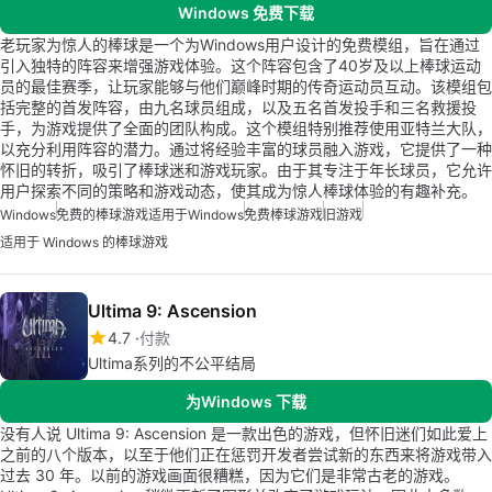
Windows 免费下载
老玩家为惊人的棒球是一个为Windows用户设计的免费模组，旨在通过
引入独特的阵容来增强游戏体验。这个阵容包含了40岁及以上棒球运动
员的最佳赛季，让玩家能够与他们巅峰时期的传奇运动员互动。该模组包
括完整的首发阵容，由九名球员组成，以及五名首发投手和三名救援投
手，为游戏提供了全面的团队构成。这个模组特别推荐使用亚特兰大队，
以充分利用阵容的潜力。通过将经验丰富的球员融入游戏，它提供了一种
怀旧的转折，吸引了棒球迷和游戏玩家。由于其专注于年长球员，它允许
用户探索不同的策略和游戏动态，使其成为惊人棒球体验的有趣补充。
Windows
免费的棒球游戏适用于Windows
免费棒球游戏
旧游戏
适用于 Windows 的棒球游戏
Ultima 9: Ascension
4.7
付款
Ultima系列的不公平结局
为Windows 下载
没有人说 Ultima 9: Ascension 是一款出色的游戏，但怀旧迷们如此爱上
之前的八个版本，以至于他们正在惩罚开发者尝试新的东西来将游戏带入
过去 30 年。以前的游戏画面很糟糕，因为它们是非常古老的游戏。