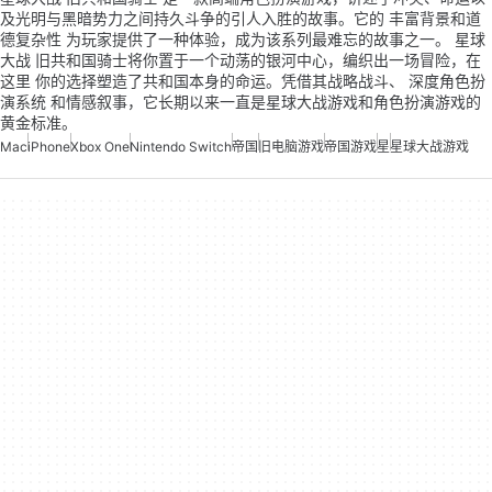
及光明与黑暗势力之间持久斗争的引人入胜的故事。它的 丰富背景和道
德复杂性 为玩家提供了一种体验，成为该系列最难忘的故事之一。 星球
大战 旧共和国骑士将你置于一个动荡的银河中心，编织出一场冒险，在
这里 你的选择塑造了共和国本身的命运。凭借其战略战斗、 深度角色扮
演系统 和情感叙事，它长期以来一直是星球大战游戏和角色扮演游戏的
黄金标准。
Mac
iPhone
Xbox One
Nintendo Switch
帝国
旧电脑游戏
帝国游戏
星
星球大战游戏