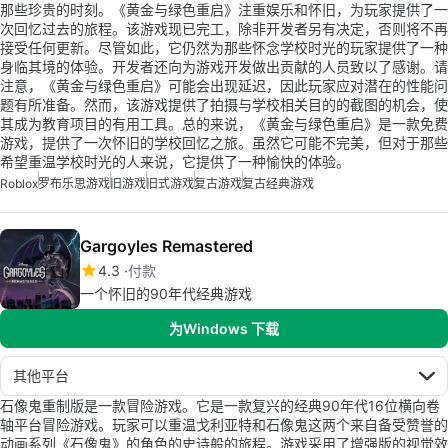
那些珍贵的时刻。《黄金与绿色重启》注重娱乐和怀旧，为玩家提供了一
次回忆过去的旅程。该游戏现已完工，除非开发者另有决定，否则将不再
接受任何更新。尽管如此，它仍然为那些怀念学校时光的玩家提供了一种
身临其境的体验。开发者还向为游戏开发做出贡献的人员致以了感谢。请
注意，《黄金与绿色重启》可能会出现延迟，因此玩家应对潜在的性能问
题有所准备。然而，该游戏提供了拍摄与学校相关目的的截图的机会，使
其成为教育项目的有用工具。总的来说，《黄金与绿色重启》是一款免费
游戏，提供了一次怀旧的学校回忆之旅。虽然它可能不完美，但对于那些
希望重温学校时光的人来说，它提供了一种愉快的体验。
Roblox
罗布乐思游戏
旧游戏
旧式游戏
复古游戏
复古经典游戏
Gargoyles Remastered
4.3
付款
一个怀旧的90年代经典游戏
为Windows 下载
其他平台
石像鬼重制版是一款冒险游戏。它是一款复兴的经典90年代16位横向卷
轴平台冒险游戏。玩家可以重温戈利亚特和石像鬼这两个来自备受赞誉的
动画系列《石像鬼》的角色的史诗般的旅程。游戏采用了增强版的视觉效