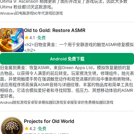
Ultima 9: Ascension 稍微更新了图形并改变了游戏玩法，因此大多数
Ultima 粉丝都讨厌这款游戏。
Windows
旧电脑游戏
90年代游戏
旧游戏
Old to Gold: Restore ASMR
4.1
免费
<h2>旧物变黄金：一个用于安静游戏的触觉ASMR修复模拟
</h2>
Android 免费下载
旧金属到黄金：恢复ASMR，来自Green Apps Ltd，模拟恢复磨损的复
古物品，以获得令人满意的前后转变。玩家擦洗生锈，修理组件，抛光表
面，并使用触摸手势在强调触觉动作和视觉进展的阶段中重新粉刷物体。
该应用程序将高保真ASMR音频与详细纹理、丰富的物品库和简单工具包
相结合。它适合模拟爱好者和寻找短暂、低压力、冥想移动体验的ASMR
爱好者。
Android
放松游戏安卓
安卓模拟器
旧游戏安卓版
安卓的免费模拟器
旧游戏
Projects for Old World
4.2
免费