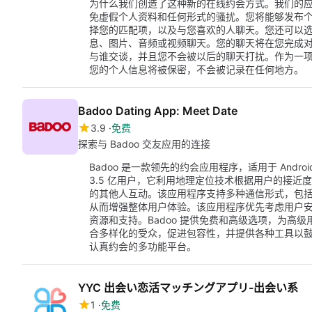
为什么我们创造了这种新的在线约会方式。我们的
免虚假个人资料和任何形式的骚扰。您将能够发布
择您的匹配项，以及与您喜欢的人聊天。您还可以
息、图片、音频或视频聊天。您的聊天将在您完成对
与谁交谈，并且您不会被以后的聊天打扰。作为一
您的个人信息将被保密，不会被记录在任何地方。
Badoo Dating App: Meet Date
3.9
免费
探索与 Badoo 交友应用的连接
Badoo 是一款领先的约会应用程序，适用于 And
3.5 亿用户，它利用地理定位技术根据用户的接
的其他人互动。该应用程序支持多种通信形式，包
从而增强整体用户体验。该应用程序优先考虑用户安全
资源和支持。Badoo 提供免费和高级选项，为高
合多样化的受众，促进包容性，并提供各种工具以
认真约会的多功能平台。
YYC 出会い恋活マッチングアプリ-出会い系
1
免费