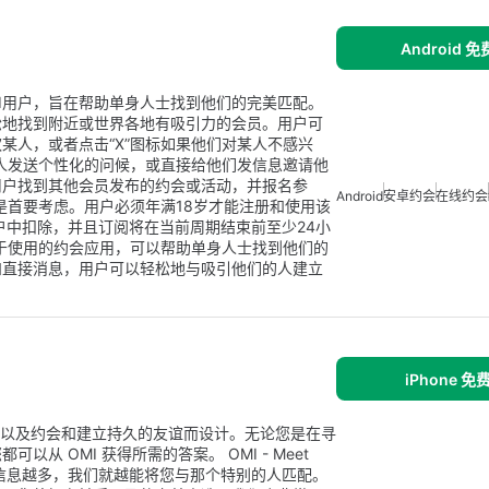
Android 
droid用户，旨在帮助单身人士找到他们的完美匹配。
松地找到附近或世界各地有吸引力的会员。用户可
某人，或者点击“X”图标如果他们对某人不感兴
喜欢的人发送个性化的问候，或直接给他们发信息邀请他
用户找到其他会员发布的约会或活动，并报名参
Android
安卓约会
在线约会
安全是首要考虑。用户必须年满18岁才能注册和使用该
账户中扣除，并且订阅将在当前周期结束前至少24小
一款易于使用的约会应用，可以帮助单身人士找到他们的
和直接消息，用户可以轻松地与吸引他们的人建立
iPhone 
特别的人，以及约会和建立持久的友谊而设计。无论您是在寻
 OMI 获得所需的答案。 OMI - Meet
集的信息越多，我们就越能将您与那个特别的人匹配。