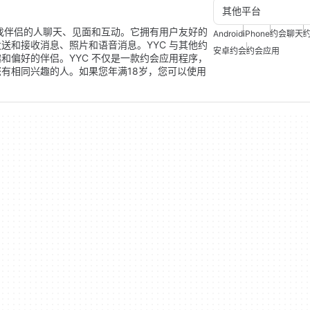
其他平台
寻找伴侣的人聊天、见面和互动。它拥有用户友好的
Android
iPhone
约会聊天
送和接收消息、照片和语音消息。YYC 与其他约
安卓约会
约会应用
和偏好的伴侣。YYC 不仅是一款约会应用程序，
有相同兴趣的人。如果您年满18岁，您可以使用