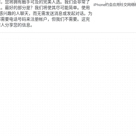
起，您将拥有触手可及的完美人选。我们会非常了
iPhone
约会应用
社交网络
么。最好的部分是？我们将使其尽可能简单。使用
滑动并与您感兴趣的人聊天，而无需发送消息或发起对话。为
都需要电话号码来注册帐户，但我们不需要。这完
何人分享您的信息。