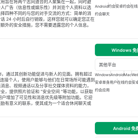
应用旨在将两个志同道合的人聚集在一起，同时避
Android
约会
安卓约会
在线
个人广告（信息性或娱乐性）并浏览个人资料以选
选择四种不同的与您的对手交流的方式：简单的消
约会聊天
话 24 小时后自行销毁，这样您就可以确定您正在
项额外的安全措施，您不需要透露您的个人信息。
Windows 
其他平台
roid，通过其创新功能促进与新人的见面。拥有超过
Windows
Android
Mac
Web
近度连接个人，使用户能够与他们在日常场所可能遇到
安卓单身用户
在线约会
安
括消息、视频通话以及分享社交媒体资料的能力，
约会应用
，提供照片验证和 "安全空间 "等功能，以获取
级用户增加了可见性和消息优先级等附加功能。它迎
鼓励有意义的联系，使其成为一个适合休闲聊天或
Android 