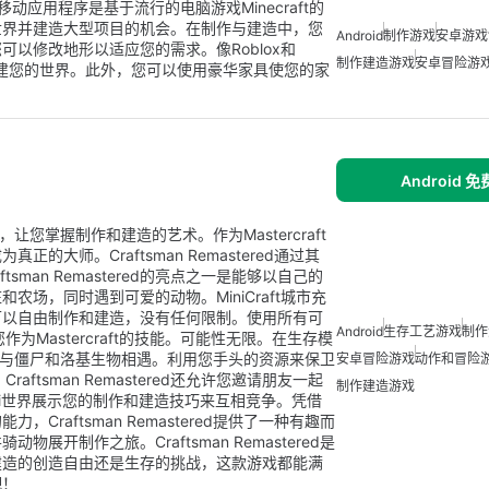
动应用程序是基于流行的电脑游戏Minecraft的
世界并建造大型项目的机会。在制作与建造中，您
Android
制作游戏
安卓游戏
以修改地形以适应您的需求。像Roblox和
制作建造游戏
安卓冒险游
来构建您的世界。此外，您可以使用豪华家具使您的家
Android 
游戏，让您掌握制作和建造的艺术。作为Mastercraft
大师。Craftsman Remastered通过其
tsman Remastered的亮点之一是能够以自己的
场，同时遇到可爱的动物。MiniCraft城市充
可以自由制作和建造，没有任何限制。使用所有可
Android
生存工艺游戏
制作
作为Mastercraft的技能。可能性无限。在生存模
在夜间与僵尸和洛基生物相遇。利用您手头的资源来保卫
安卓冒险游戏
动作和冒险
aftsman Remastered还允许您邀请朋友一起
制作建造游戏
和kawaii世界展示您的制作和建造技巧来互相竞争。凭借
raftsman Remastered提供了一种有趣而
开制作之旅。Craftsman Remastered是
建造的创造自由还是生存的挑战，这款游戏都能满
吧！