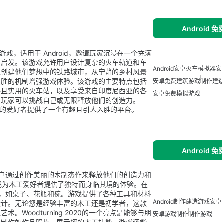
Android 
款免费的模拟游戏，适用于 Android，邀请玩家沉浸在一个充满
的启发。该游戏允许用户设计复杂的火车轨道和车
Android
安卓火车模拟器
安
以创建他们梦想中的铁路城市，从宁静的乡村风景
入胜的机制增强游戏体验。该游戏的主要特点包括
安卓免费建筑游戏
制作建
特且实用的火车站，以及享受来自印度尼西亚的各
安卓免费模拟游戏
让玩家可以挑战自己或无限释放他们的创造力。
为模拟和建筑游戏的爱好者提供了一个有趣且引人入胜的平台。
Android 
，允许用户通过创作美丽的木制杰作来释放他们的创造力和
安卓游戏为木工爱好者提供了独特而身临其境的体验。在
木制物品，如桌子、花瓶和碗。游戏提供了各种工具和材料
Android
制作建造游戏
安卓
设计。无论您是经验丰富的木工还是初学者，这款
Woodturning 2020的一个亮点是能够与朋
安卓游戏制作
制作游戏
美制作的作品照片，展示您的木工技能。游戏还能