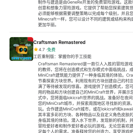
制作与建造是由GeneRe开发的免费冒险游戏。这款移
创意和想象力冒险游戏。它提供了帮助您探索建筑
必须能够根据需要调整策略以完成每个级别，并且您可
Minecraft一样，您可以设计不同的建筑或结构
更加华丽。
Craftsman Remastered
4.7
免费
工匠重制版：掌握你的手工技能
Craftsman Remastered是一款引人入胜的冒险
的教师，您将在创造模式和生存模式中面临挑战，成为真正的
MiniCraft建筑能力提供了一种身临其境的体验。Craf
节奏探索方块世界。利用现有的方块创建自己的村庄和农
满了等待被发现的惊喜。游戏提供了创造模式，您
用的物品和方块创建自己的MiniCraft世界，并展示您
式中，您将面临lokicraft世界的挑战。准备好
您的MiniCraft城市，并探索周围地区寻找新的资源。Cr
玩。合作建造MiniCraft城市，或在lokicraft
其丰富多彩的方块、各种物品以及自定义角色皮肤的能力，C
身临其境的体验。潜入水下世界，发现新的机制，并骑动物展
冒险爱好者和制作爱好者必玩的游戏。无论您喜欢
足每个人的需求。准备释放您的创造力，享受游戏