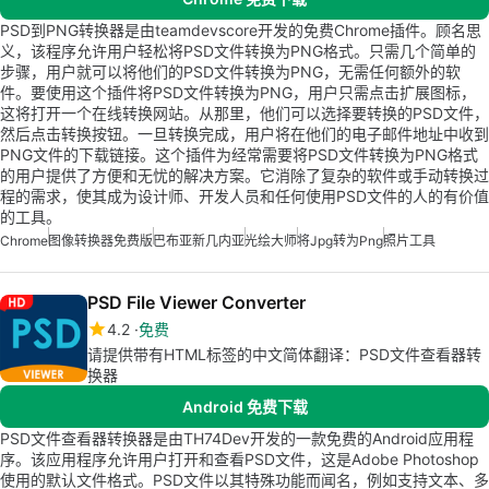
PSD到PNG转换器是由teamdevscore开发的免费Chrome插件。顾名思
义，该程序允许用户轻松将PSD文件转换为PNG格式。只需几个简单的
步骤，用户就可以将他们的PSD文件转换为PNG，无需任何额外的软
件。要使用这个插件将PSD文件转换为PNG，用户只需点击扩展图标，
这将打开一个在线转换网站。从那里，他们可以选择要转换的PSD文件，
然后点击转换按钮。一旦转换完成，用户将在他们的电子邮件地址中收到
PNG文件的下载链接。这个插件为经常需要将PSD文件转换为PNG格式
的用户提供了方便和无忧的解决方案。它消除了复杂的软件或手动转换过
程的需求，使其成为设计师、开发人员和任何使用PSD文件的人的有价值
的工具。
Chrome
图像转换器免费版
巴布亚新几内亚
光绘大师
将Jpg转为Png
照片工具
PSD File Viewer Converter
4.2
免费
请提供带有HTML标签的中文简体翻译：PSD文件查看器转
换器
Android 免费下载
PSD文件查看器转换器是由TH74Dev开发的一款免费的Android应用程
序。该应用程序允许用户打开和查看PSD文件，这是Adobe Photoshop
使用的默认文件格式。PSD文件以其特殊功能而闻名，例如支持文本、多