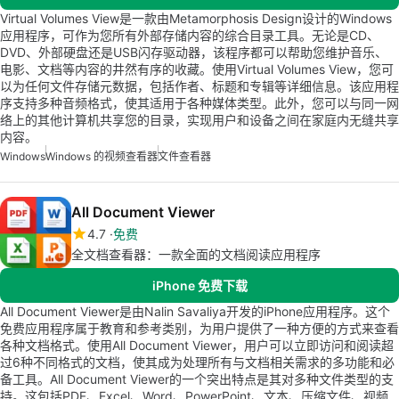
Virtual Volumes View是一款由Metamorphosis Design设计的Windows
应用程序，可作为您所有外部存储内容的综合目录工具。无论是CD、
DVD、外部硬盘还是USB闪存驱动器，该程序都可以帮助您维护音乐、
电影、文档等内容的井然有序的收藏。使用Virtual Volumes View，您可
以为任何文件存储元数据，包括作者、标题和专辑等详细信息。该应用程
序支持多种音频格式，使其适用于各种媒体类型。此外，您可以与同一网
络上的其他计算机共享您的目录，实现用户和设备之间在家庭内无缝共享
内容。
Windows
Windows 的视频查看器
文件查看器
All Document Viewer
4.7
免费
全文档查看器：一款全面的文档阅读应用程序
iPhone 免费下载
All Document Viewer是由Nalin Savaliya开发的iPhone应用程序。这个
免费应用程序属于教育和参考类别，为用户提供了一种方便的方式来查看
各种文档格式。使用All Document Viewer，用户可以立即访问和阅读超
过6种不同格式的文档，使其成为处理所有与文档相关需求的多功能和必
备工具。All Document Viewer的一个突出特点是其对多种文件类型的支
持。这包括PDF、Excel、Word、PowerPoint、文本、压缩文件、视频