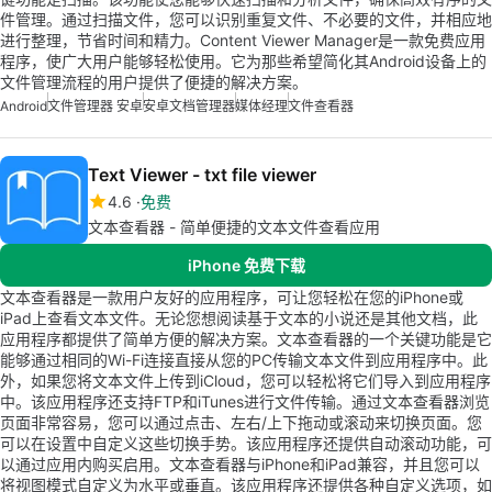
件管理。通过扫描文件，您可以识别重复文件、不必要的文件，并相应地
进行整理，节省时间和精力。Content Viewer Manager是一款免费应用
程序，使广大用户能够轻松使用。它为那些希望简化其Android设备上的
文件管理流程的用户提供了便捷的解决方案。
Android
文件管理器 安卓
安卓文档管理器
媒体经理
文件查看器
Text Viewer - txt file viewer
4.6
免费
文本查看器 - 简单便捷的文本文件查看应用
iPhone 免费下载
文本查看器是一款用户友好的应用程序，可让您轻松在您的iPhone或
iPad上查看文本文件。无论您想阅读基于文本的小说还是其他文档，此
应用程序都提供了简单方便的解决方案。文本查看器的一个关键功能是它
能够通过相同的Wi-Fi连接直接从您的PC传输文本文件到应用程序中。此
外，如果您将文本文件上传到iCloud，您可以轻松将它们导入到应用程序
中。该应用程序还支持FTP和iTunes进行文件传输。通过文本查看器浏览
页面非常容易，您可以通过点击、左右/上下拖动或滚动来切换页面。您
可以在设置中自定义这些切换手势。该应用程序还提供自动滚动功能，可
以通过应用内购买启用。文本查看器与iPhone和iPad兼容，并且您可以
将视图模式自定义为水平或垂直。该应用程序还提供各种自定义选项，如