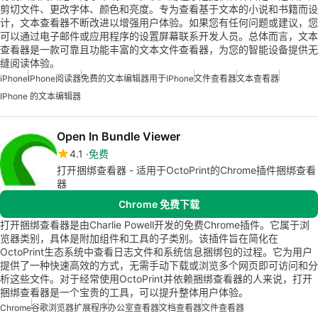
剪切文件、更改字体、颜色和亮度。专为查看基于文本的小说和书籍而设
计，文本查看器不断改进以增强用户体验。如果您有任何问题或建议，您
可以通过电子邮件或应用程序的设置屏幕联系开发人员。总体而言，文本
查看器是一款可靠且功能丰富的文本文件查看器，为您的智能设备提供无
缝阅读体验。
iPhone
IPhone阅读器
免费的文本编辑器用于iPhone
文件查看器
文本查看器
IPhone 的文本编辑器
Open In Bundle Viewer
4.1
免费
打开捆绑查看器 - 适用于OctoPrint的Chrome插件捆绑查看
器
Chrome 免费下载
打开捆绑查看器是由Charlie Powell开发的免费Chrome插件。它属于浏
览器类别，具体是附加组件和工具的子类别。该插件旨在简化在
OctoPrint生态系统中查看日志文件和系统信息捆绑包的过程。它为用户
提供了一种快速高效的方式，无需手动下载或浏览多个网页即可访问和分
析这些文件。对于经常使用OctoPrint并依赖捆绑查看器的人来说，打开
捆绑查看器是一个宝贵的工具，可以提升整体用户体验。
Chrome
谷歌浏览器扩展程序
办公室查看器
文档查看器
文件查看器