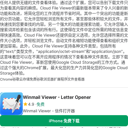
任何人提供无缝的文件查看体验。通过这个扩展，您可以告别下载文件只
为查看其内容的麻烦。Cloud File Viewer的最新版本带来了令人兴奋的新
功能和改进，将简化您的工作流程并节省时间。其中一个突出的功能是新
的分页功能，它允许您轻松浏览所有文件，甚至那些体积较大的文件，并
快速找到您要查找的内容。另一个强大的功能是搜索功能，它允许您输入
搜索词并检索包含该词的所有行。这使得在文件中定位所需的特定信息变
得快速高效。Cloud File Viewer还提供自定义选项，允许您选择所需的文
件大小选项，并轻松浏览文件。自动文件名缩短功能使得查看和组织文件
更加容易。此外，Cloud File Viewer支持各种文件类型，包括所有
的"text/"类型文件，"application/octet-stream"和"application/json"。
这意味着您可以在不离开应用程序的情况下查看各种文件类型。立即下载
Cloud File Viewer，革新您使用Google Cloud Storage的工作方式。通
过这个强大的Chrome扩展，最大化您的生产力并简化您的Google Cloud
Storage体验。
Chrome
谷歌云存储免费
谷歌浏览器扩展程序
文件查看器
Winmail Viewer - Letter Opener
4.9
免费
Winmail Viewer - 信件打开器
iPhone 免费下载