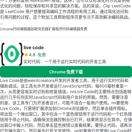
一个方便的复制 Markdown 按钮。这样，您可以以标准化的方式复制格
式化的问题，轻松保存和共享您的解决方案。总的来说，Clip LeetCode
是 LeetCode 用户想要提高编码工作流程的有用工具。通过简化访问和
引用问题的过程，这个附加工具帮助程序员更专注于高效解决编码挑战。
…
Chrome
代码编辑器
谷歌浏览器扩展程序
代码编辑器免费
live code
4.8
免费
实时代码：一个用于运行实时代码的开发工具
Chrome 免费下载
Live Code是由weirdcreators开发的开发者工具，用于运行实时代码和
辅助调试。该工具允许开发者运行JavaScript代码，每600毫秒重复一
次，从而更容易实时识别和修复错误。nnLive Code的主要特点包括能够
运行几乎任何实时JavaScript代码和用户友好的界面。然而，需要注意
的是，该工具专门为开发者设计，可能不适合一般用户使用。nn要使用
Live Code，只需将扩展添加到Chrome浏览器中，然后单击插件图标。
将出现一个弹出窗口，其中包含一个蓝色按钮用于运行代码和一个红色按
钮用于停止代码。请确保浏览器控制台已打开，结果将显示在其中。在弹
出窗口中输入代码，然后单击蓝色按钮以查看结果。要停止代码，请再次
打开弹出窗口，然后单击红色叉号按钮。nn如果用户在使用Live Code时