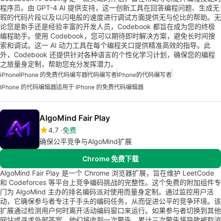
程序员。由 GPT-4 AI 提供支持，这一创新工具在回答编程问题、生成无
瑕的代码片段以及以闪电般的速度进行调试方面提供无与伦比的帮助。无
论您是新手还是经验丰富的开发人员，Codebook 都旨在成为您的终极
编程助手。使用 Codebook，您可以期待即时解决方案，避免长时间搜
索和调试。这一 AI 动力工具在每个编程关口提供精准高效的指导。此
外，Codebook 还提供针对各种语言的个性化学习计划，确保您的编程
之旅量身定制，帮助您充分发挥潜力。
iPhone
IPhone 的免费代码编写器
代码编写者
IPhone的代码编写者
IPhone 的代码编辑器
适用于 IPhone 的免费代码编辑器
AlgoMind Fair Play
4.7
免费
确保公平竞争与AlgoMind扩展
Chrome 免费下载
AlgoMind Fair Play 是一个 Chrome 浏览器扩展，旨在维护 LeetCode
和 Codeforces 等平台上竞争编码挑战的完整性。这个免费的附加组件专
门为 AlgoMind 主办的排名编码派对使用而量身定制。通过监控用户活
动，它确保参与者专注于手头的编码任务，从而促进公平的竞争环境。该
扩展通过检测用户何时离开活动编码窗口来运行。如果参与者切换到其他
网站或寻求外部答案，他们将收到一次警告，累计三次警告将导致被取消