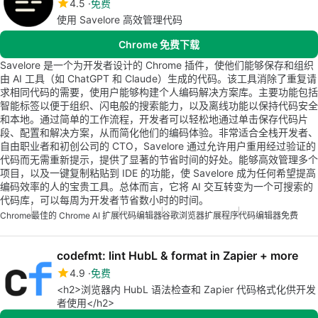
4.5
免费
使用 Savelore 高效管理代码
Chrome 免费下载
Savelore 是一个为开发者设计的 Chrome 插件，使他们能够保存和组织
由 AI 工具（如 ChatGPT 和 Claude）生成的代码。该工具消除了重复请
求相同代码的需要，使用户能够构建个人编码解决方案库。主要功能包括
智能标签以便于组织、闪电般的搜索能力，以及离线功能以保持代码安全
和本地。通过简单的工作流程，开发者可以轻松地通过单击保存代码片
段、配置和解决方案，从而简化他们的编码体验。非常适合全栈开发者、
自由职业者和初创公司的 CTO，Savelore 通过允许用户重用经过验证的
代码而无需重新提示，提供了显著的节省时间的好处。能够高效管理多个
项目，以及一键复制粘贴到 IDE 的功能，使 Savelore 成为任何希望提高
编码效率的人的宝贵工具。总体而言，它将 AI 交互转变为一个可搜索的
代码库，可以每周为开发者节省数小时的时间。
Chrome
最佳的 Chrome AI 扩展
代码编辑器
谷歌浏览器扩展程序
代码编辑器免费
codefmt: lint HubL & format in Zapier + more
4.9
免费
<h2>浏览器内 HubL 语法检查和 Zapier 代码格式化供开发
者使用</h2>