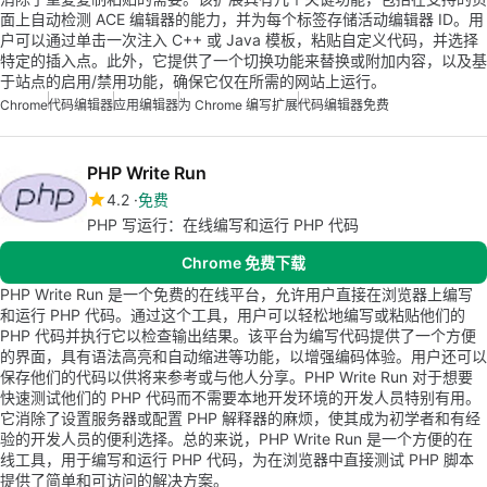
面上自动检测 ACE 编辑器的能力，并为每个标签存储活动编辑器 ID。用
户可以通过单击一次注入 C++ 或 Java 模板，粘贴自定义代码，并选择
特定的插入点。此外，它提供了一个切换功能来替换或附加内容，以及基
于站点的启用/禁用功能，确保它仅在所需的网站上运行。
Chrome
代码编辑器
应用编辑器
为 Chrome 编写扩展
代码编辑器免费
PHP Write Run
4.2
免费
PHP 写运行：在线编写和运行 PHP 代码
Chrome 免费下载
PHP Write Run 是一个免费的在线平台，允许用户直接在浏览器上编写
和运行 PHP 代码。通过这个工具，用户可以轻松地编写或粘贴他们的
PHP 代码并执行它以检查输出结果。该平台为编写代码提供了一个方便
的界面，具有语法高亮和自动缩进等功能，以增强编码体验。用户还可以
保存他们的代码以供将来参考或与他人分享。PHP Write Run 对于想要
快速测试他们的 PHP 代码而不需要本地开发环境的开发人员特别有用。
它消除了设置服务器或配置 PHP 解释器的麻烦，使其成为初学者和有经
验的开发人员的便利选择。总的来说，PHP Write Run 是一个方便的在
线工具，用于编写和运行 PHP 代码，为在浏览器中直接测试 PHP 脚本
提供了简单和可访问的解决方案。