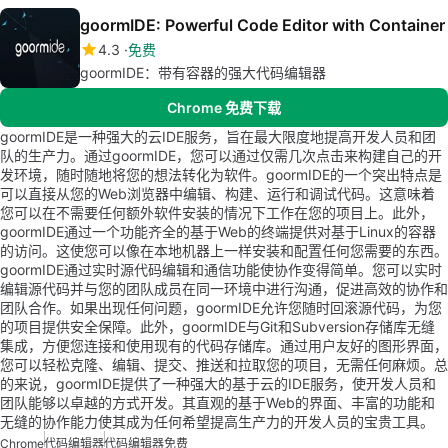
goormIDE: Powerful Code Editor with Container
4.3
免费
goormIDE：带有容器的强大代码编辑器
Chrome 免费下载
goormIDE是一种强大的云IDE服务，旨在最大限度地提高开发人员和团
队的生产力。通过goormIDE，您可以通过仅需几次点击来构建自己的开
发环境，随时随地将您的想法转化为软件。goormIDE的一个突出特点是
可以直接从您的Web浏览器中编辑、构建、运行和调试代码。这意味着
您可以在不需要任何额外软件安装的情况下工作在您的项目上。此外，
goormIDE通过一个功能齐全的基于Web的终端提供对基于Linux的容器
的访问。这使您可以像在本地机器上一样安装和配置任何您需要的东西。
goormIDE通过实时源代码编辑和通信功能使协作变得简单。您可以实时
编辑源代码并与您的团队成员在同一环境中进行沟通，促进高效的协作和
团队合作。如果出现任何问题，goormIDE允许您随时回滚源代码，为您
的项目提供安全保障。此外，goormIDE与Git和Subversion存储库无缝
集成，方便您连接和使用现有的代码存储库。通过用户友好的图形界面，
您可以轻松克隆、编辑、提交、推送和拉取您的项目，无需任何麻烦。总
的来说，goormIDE提供了一种强大的基于云的IDE服务，使开发人员和
团队能够以卓越的方式开发。其直观的基于Web的界面、丰富的功能和
无缝的协作能力使其成为任何希望提高生产力的开发人员的宝贵工具。
Chrome
代码编辑器
代码编辑器免费