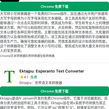
Chrome 免费下载
大写转小写转换器是一个免费的Chrome插件，旨在通过允许用户快速将
大写字母转换为小写字母来简化文本编辑。该工具具有用户友好的界面，
能够通过一次点击实现即时转换，使其成为作家、学生和专业人士的理想
解决方案。用户可以粘贴他们的文本，点击转换，然后轻松复制修改后的
文本以便在各种应用中使用。主要功能包括支持各种文本格式、大批量转
换能力以及保持原始格式的能力。该工具旨在通过消除繁琐的手动编辑来
提高生产力，确保可靠和准确的结果。凭借其直观的设计和高效的性能，
这个转换器简化了调整文本大小写的过程，使其成为处理大量文本的任何
人的宝贵资源。
Chrome
文本转换器
应用转换器
全能转换器
Ektajpu: Esperanto Text Converter
4.1
免费
Ektajpu：世界语文本转换器
Chrome 免费下载
Ektajpu是由N Jensen开发的免费Chrome插件。它属于浏览器类别，具
体分类为附加组件和工具子类别。Ektajpu旨在将x系统字符转换为其正
确的世界语字符。例如，它可以将"gx"转换为"ĝ"。转换是实时进行的，