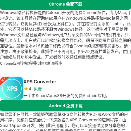
Chrome 免费下载
Windows路径转换器是由Cakeant开发的免费Chrome插件，专为Mac用
户设计。该工具旨在帮助Mac用户在Windows文件路径和Mac路径之间
进行转换。它将反斜杠()替换为正斜杠(/)，并在路径前面添加"smb:"。此
外，它还可以将Mac路径还原为Windows路径。这个插件对于需要处理
Windows文件路径或与Windows用户共享文件的Mac用户特别有用。只
需几次点击，用户就可以轻松地转换文件路径，确保不同操作系统之间的
兼容性。最新版本v1.5包括了修改以符合Google的规定和布局更改。请
注意，由于政策检查，此插件已不再可用，但已经更新并重新发布，供用
户继续从其功能中受益。开发者随时欢迎任何反馈或建议。
Chrome
应用转换器
谷歌浏览器扩展程序
XPS Converter
4
免费
一个由SmartApps38开发的免费Android应用。
Android 免费下载
如果您正在寻找一款能够帮助您将XPS文件转换为PDF或Word文档的应
用程序，您绝对应该尝试一下这款名为XPS Converter的应用程序，由
SmartApps38开发。使用此应用程序，您可以直接通过朋友分享您的
XPS或OXPS文件，或者如果您只是想阅读它们。该应用程序使用方便，