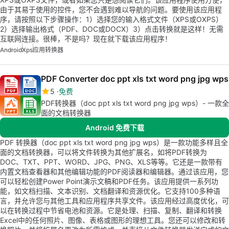
由于其易于使用的控件，您不会遇到难以导航的问题。要使用该应用程
序，请按照以下步骤操作：1）选择您的输入格式文件（XPS或OXPS）
2）选择输出格式（PDF、DOC或DOCX）3）点击转换就是这样！无需
互联网连接。很棒，不是吗？现在就下载该应用程序！
Android
Xps
应用转换器
PDF Converter doc ppt xls txt word png jpg wps
5
免费
PDF转换器（doc ppt xls txt word png jpg wps）- 一款全
面的文档转换器
Android 免费下载
PDF 转换器（doc ppt xls txt word png jpg wps）是一款功能多样且全
面的文档转换器，可以将文件转换为其他扩展名，如将PDF转换为
DOC、TXT、PPT、WORD、JPG、PNG、XLS等等。它还是一款带有
内置文档查看器和其他编辑功能的PDF阅读器和编辑器。通过该应用，您
可以轻松创建Power Point演示文稿和PDF任务。该应用提供一系列功
能，如文档扫描、文本识别、文档翻译和资源优化。它支持100多种语
言，并允许您与其他工具和应用程序共享文件。该应用经过高度优化，可
以在转换过程中节省电池和资源。它是处理、扫描、复制、翻译和转换
Excel中的任何照片、图像、表格或图形的理想工具。您还可以修改和转