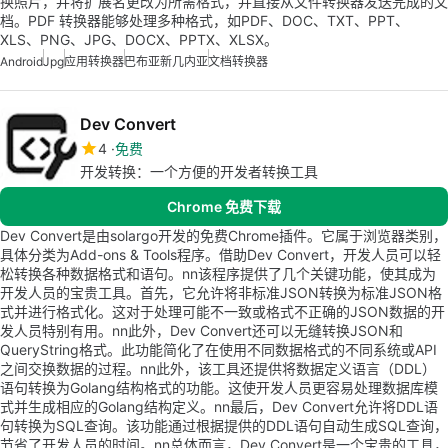
换照片，并将扩展名更改为所需格式，并直接从文件转换器发送完成的文
档。PDF 转换器能够处理多种格式，如PDF、DOC、TXT、PPT、
XLS、PNG、JPG、DOCX、PPTX、XLSX。
Android
Jpg
应用转换器
巴布亚新几内亚
文档转换器
Dev Convert
4
免费
开发转换：一个方便的开发者转换工具
Chrome 免费下载
Dev Convert是由solargo开发的免费Chrome插件。它属于浏览器类别，
具体分类为Add-ons & Tools程序。借助Dev Convert，开发人员可以轻
松转换各种数据格式和语句。nn该程序提供了几个关键功能，使其成为
开发人员的宝贵工具。首先，它允许将非标准JSON转换为标准JSON格
式并进行格式化。这对于处理可能不一致或格式不正确的JSON数据的开
发人员特别有用。nn此外，Dev Convert还可以无缝转换JSON和
QueryString格式。此功能简化了在使用不同数据格式的不同系统或API
之间交换数据的过程。nn此外，该工具还提供将数据定义语言（DDL）
语句转换为Golang结构格式的功能。这使开发人员更容易处理数据库模
式并生成相应的Golang结构定义。nn最后，Dev Convert允许将DDL语
句转换为SQL查询。该功能通过根据提供的DDL语句自动生成SQL查询，
节省了开发人员的时间。nn总体而言，Dev Convert是一个宝贵的工具，