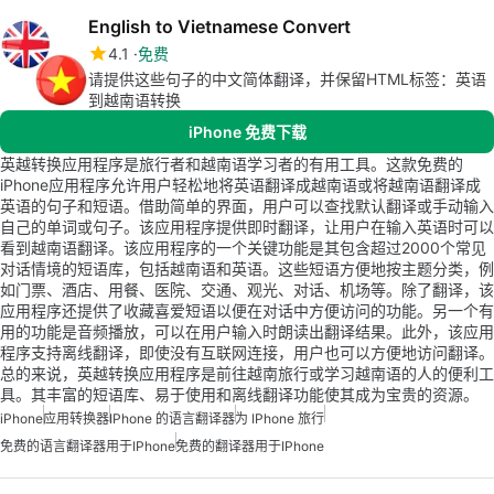
English to Vietnamese Convert
4.1
免费
请提供这些句子的中文简体翻译，并保留HTML标签：英语
到越南语转换
iPhone 免费下载
英越转换应用程序是旅行者和越南语学习者的有用工具。这款免费的
iPhone应用程序允许用户轻松地将英语翻译成越南语或将越南语翻译成
英语的句子和短语。借助简单的界面，用户可以查找默认翻译或手动输入
自己的单词或句子。该应用程序提供即时翻译，让用户在输入英语时可以
看到越南语翻译。该应用程序的一个关键功能是其包含超过2000个常见
对话情境的短语库，包括越南语和英语。这些短语方便地按主题分类，例
如门票、酒店、用餐、医院、交通、观光、对话、机场等。除了翻译，该
应用程序还提供了收藏喜爱短语以便在对话中方便访问的功能。另一个有
用的功能是音频播放，可以在用户输入时朗读出翻译结果。此外，该应用
程序支持离线翻译，即使没有互联网连接，用户也可以方便地访问翻译。
总的来说，英越转换应用程序是前往越南旅行或学习越南语的人的便利工
具。其丰富的短语库、易于使用和离线翻译功能使其成为宝贵的资源。
iPhone
应用转换器
IPhone 的语言翻译器
为 IPhone 旅行
免费的语言翻译器用于iPhone
免费的翻译器用于iPhone