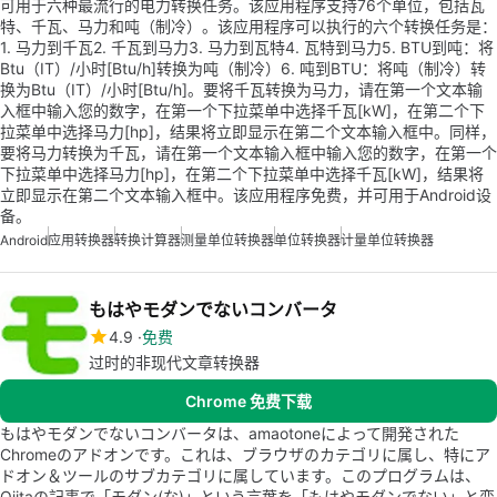
可用于六种最流行的电力转换任务。该应用程序支持76个单位，包括瓦
特、千瓦、马力和吨（制冷）。该应用程序可以执行的六个转换任务是：
1. 马力到千瓦2. 千瓦到马力3. 马力到瓦特4. 瓦特到马力5. BTU到吨：将
Btu（IT）/小时[Btu/h]转换为吨（制冷）6. 吨到BTU：将吨（制冷）转
换为Btu（IT）/小时[Btu/h]。要将千瓦转换为马力，请在第一个文本输
入框中输入您的数字，在第一个下拉菜单中选择千瓦[kW]，在第二个下
拉菜单中选择马力[hp]，结果将立即显示在第二个文本输入框中。同样，
要将马力转换为千瓦，请在第一个文本输入框中输入您的数字，在第一个
下拉菜单中选择马力[hp]，在第二个下拉菜单中选择千瓦[kW]，结果将
立即显示在第二个文本输入框中。该应用程序免费，并可用于Android设
备。
Android
应用转换器
转换计算器
测量单位转换器
单位转换器
计量单位转换器
もはやモダンでないコンバータ
4.9
免费
过时的非现代文章转换器
Chrome 免费下载
もはやモダンでないコンバータは、amaotoneによって開発された
Chromeのアドオンです。これは、ブラウザのカテゴリに属し、特にア
ドオン＆ツールのサブカテゴリに属しています。このプログラムは、
Qiitaの記事で「モダン(な)」という言葉を「もはやモダンでない」と変