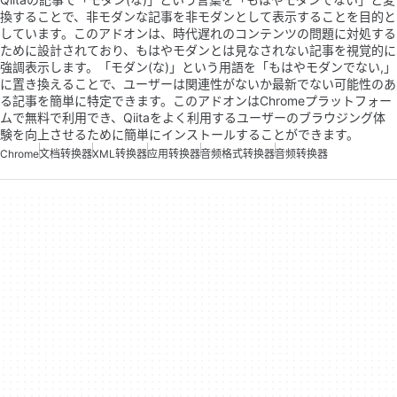
換することで、非モダンな記事を非モダンとして表示することを目的と
しています。このアドオンは、時代遅れのコンテンツの問題に対処する
ために設計されており、もはやモダンとは見なされない記事を視覚的に
強調表示します。「モダン(な)」という用語を「もはやモダンでない,」
に置き換えることで、ユーザーは関連性がないか最新でない可能性のあ
る記事を簡単に特定できます。このアドオンはChromeプラットフォー
ムで無料で利用でき、Qiitaをよく利用するユーザーのブラウジング体
験を向上させるために簡単にインストールすることができます。
Chrome
文档转换器
XML转换器
应用转换器
音频格式转换器
音频转换器