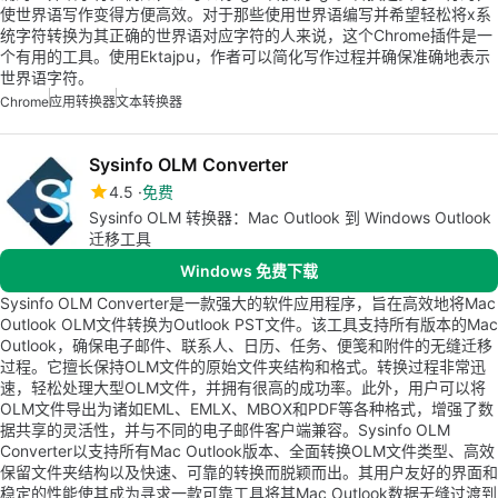
使世界语写作变得方便高效。对于那些使用世界语编写并希望轻松将x系
统字符转换为其正确的世界语对应字符的人来说，这个Chrome插件是一
个有用的工具。使用Ektajpu，作者可以简化写作过程并确保准确地表示
世界语字符。
Chrome
应用转换器
文本转换器
Sysinfo OLM Converter
4.5
免费
Sysinfo OLM 转换器：Mac Outlook 到 Windows Outlook
迁移工具
Windows 免费下载
Sysinfo OLM Converter是一款强大的软件应用程序，旨在高效地将Mac
Outlook OLM文件转换为Outlook PST文件。该工具支持所有版本的Mac
Outlook，确保电子邮件、联系人、日历、任务、便笺和附件的无缝迁移
过程。它擅长保持OLM文件的原始文件夹结构和格式。转换过程非常迅
速，轻松处理大型OLM文件，并拥有很高的成功率。此外，用户可以将
OLM文件导出为诸如EML、EMLX、MBOX和PDF等各种格式，增强了数
据共享的灵活性，并与不同的电子邮件客户端兼容。Sysinfo OLM
Converter以支持所有Mac Outlook版本、全面转换OLM文件类型、高效
保留文件夹结构以及快速、可靠的转换而脱颖而出。其用户友好的界面和
稳定的性能使其成为寻求一款可靠工具将其Mac Outlook数据无缝过渡到