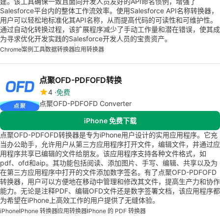
建。该工具确保一致且面向开发人员友好的API命名惯例，增强了
Salesforce平台内的整体工作流效率。使用Salesforce API名称转换器，
用户可以轻松地标准化其API名称，从而提高代码的可读性和可维护性。
通过自动化转换过程，该扩展程序减少了手动工作量和潜在错误，使其成
为寻求优化开发实践的Salesforce开发人员的宝贵资产。
Chrome
案例工具
数据转换器
应用转换器
点聚OFD-PDFOFD转换
4
免费
点聚OFD-PDFOFD Converter
iPhone 免费下载
点聚OFD-PDFOFD转换器是专为iPhone用户设计的实用应用程序。它充
当办公助手，允许用户从第三方应用程序打开文件，编辑文件，并通过应
用程序共享已编辑的文件给朋友。该应用程序支持各种文件格式，如
pdf、ofd和aip。其功能包括阅读、添加图片、手写、编辑、共享以及为
在第三方应用程序中打开的文件添加数字签名。有了点聚OFD-PDFOFD
转换器，用户可以方便地在移动中管理和修改其文件，提高生产力和协作
能力。无论是注释PDF、编辑OFD文件还是数字签署文档，该应用程序都
为希望在iPhone上高效工作的用户提供了无缝体验。
iPhone
IPhone 转换器
应用转换器
IPhone 的 PDF 转换器