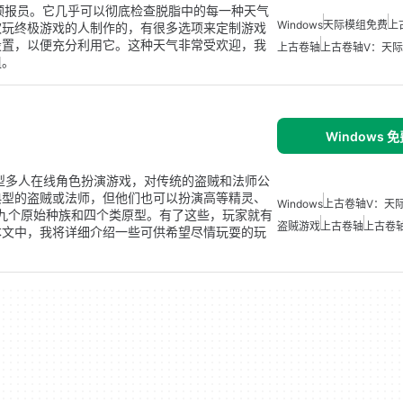
迎的天气预报员。它几乎可以彻底检查脱脂中的每一种天气
Windows
天际模组免费
上
欢玩终极游戏的人制作的，有很多选项来定制游戏
设置，以便充分利用它。这种天气非常受欢迎，我
上古卷轴
上古卷轴V：天际
组。
Windows 
 特别版是一款大型多人在线角色扮演游戏，对传统的盗贼和法师公
典型的盗贼或法师，但他们也可以扮演高等精灵、
Windows
上古卷轴V：天
了九个原始种族和四个类原型。有了这些，玩家就有
盗贼游戏
上古卷轴
上古卷
本文中，我将详细介绍一些可供希望尽情玩耍的玩