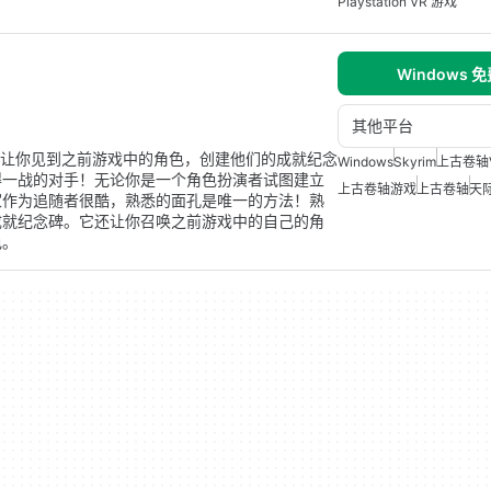
Playstation VR 游戏
Windows 
其他平台
组。它让你见到之前游戏中的角色，创建他们的成就纪念
Windows
Skyrim
上古卷轴
得一战的对手！无论你是一个角色扮演者试图建立
上古卷轴游戏
上古卷轴
天
家作为追随者很酷，熟悉的面孔是唯一的方法！熟
成就纪念碑。它还让你召唤之前游戏中的自己的角
色。