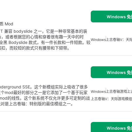
Windows 
品质 Mod
首批 HDT 兼容 bodyslide 之一，它是一种非常基本的装
e 装备，或者根据您的心情和穿着很有趣一天中的时
Windows
上古卷轴V：天
是全黑 Bodyslide 款式，有一件长款和一件短款。较
带和搭扣，而较短的款式只有腰带和下颏带。
Windows 
derground SSE。这个新模组实际上吸收了很多
Windows
上古卷轴游戏
上
个mod最好的部分之一是它添加了一个基于玩家
ry mod的线性。这个新系统不仅允许更多可定制的战
上古卷轴V：天际
游戏模组
绝对是上古卷轴：特别版的最佳模组之一。
Windows 