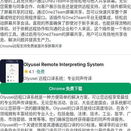
方便的工具允许用户通过One2Team平台轻松地与他人共享屏幕。无论
您需要与同事合作、向客户展示信息还是提供远程支持，这个插件都简化
了屏幕共享的过程。通过One2Team屏幕共享，您可以快速共享整个屏
幕或特定的应用程序窗口。该插件与One2Team平台无缝集成，轻松启
动屏幕共享会话。直观的界面确保了即使对于新手来说，也能获得流畅的
体验。对于依赖远程协作和沟通的企业和个人来说，这个插件是一个有价
值的工具。通过启用与One2Team的屏幕共享，用户可以有效地共享信
息、解决问题并提高生产力。
Chrome
远程支持免费
桌面共享
屏幕共享
Olyusei Remote Interpreting System
4.1
免费
Olyusei 远程口译系统：专业同声传译
Chrome 免费下载
Olyusei远程口译系统是一种方便简单的解决方案，可让您远程享受最佳
的专业同声传译服务。无论您有活动、会议、大会还是国会，该系统都可
以让您获得一流的翻译服务。Olyusei的口译员是经过高度培训、在各个
领域拥有丰富经验的专业人士，包括金融、法律、技术、工业、医学、广
告、市场营销、体育等等。他们确保您始终获得最佳的同声传译服务。
Olyusei的一个关键优势是其遵循远程口译的ISO标准。解译亭的设计和
设备符合这些标准，使得口译员可以在全球任何地方以最佳条件工作。此