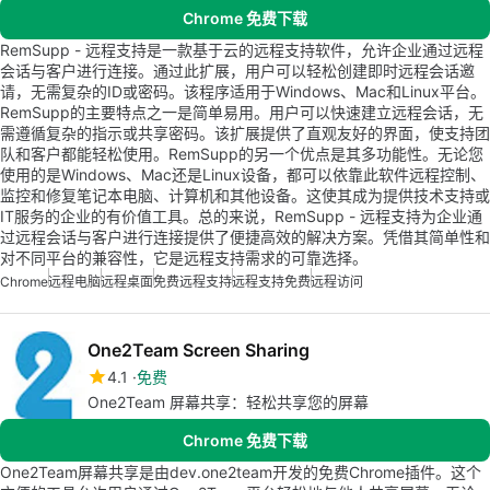
Chrome 免费下载
RemSupp - 远程支持是一款基于云的远程支持软件，允许企业通过远程
会话与客户进行连接。通过此扩展，用户可以轻松创建即时远程会话邀
请，无需复杂的ID或密码。该程序适用于Windows、Mac和Linux平台。
RemSupp的主要特点之一是简单易用。用户可以快速建立远程会话，无
需遵循复杂的指示或共享密码。该扩展提供了直观友好的界面，使支持团
队和客户都能轻松使用。RemSupp的另一个优点是其多功能性。无论您
使用的是Windows、Mac还是Linux设备，都可以依靠此软件远程控制、
监控和修复笔记本电脑、计算机和其他设备。这使其成为提供技术支持或
IT服务的企业的有价值工具。总的来说，RemSupp - 远程支持为企业通
过远程会话与客户进行连接提供了便捷高效的解决方案。凭借其简单性和
对不同平台的兼容性，它是远程支持需求的可靠选择。
Chrome
远程电脑
远程桌面
免费远程支持
远程支持免费
远程访问
One2Team Screen Sharing
4.1
免费
One2Team 屏幕共享：轻松共享您的屏幕
Chrome 免费下载
One2Team屏幕共享是由dev.one2team开发的免费Chrome插件。这个