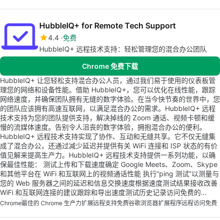
HubbleIQ+ for Remote Tech Support
4.4
免费
HubbleIQ+ 远程技术支持：轻松管理您的混合办公团队
Chrome 免费下载
HubbleIQ+ 让您轻松支持混合办公人员，通过我们易于使用的仪表板管
理您的网络和设备性能。借助 HubbleIQ+，您可以优化在线性能，跟踪
网络速度，并确保团队拥有无缝的数字体验。在当今快节奏的世界中，您
的团队应该拥有高速互联网，以满足混合办公的需求。HubbleIQ+ 远程
技术支持为您的团队提供支持，解决掉线的 Zoom 通话、视频卡顿和缓
慢的流媒体速度。告别令人沮丧的数字体验，拥抱混合办公的便利。
HubbleIQ+ 远程技术支持实现了协作、互动和无缝共享。它不仅无缝集
成了混合办公，还通过减少延迟并提供有关 WiFi 连接和 ISP 状态的有价
值见解来提高生产力。HubbleIQ+ 远程技术支持提供一系列功能，以确
保最佳性能：️ 测试上传和下载速度确定 Google Meets、Zoom、Skype
和其他平台在 WiFi 和互联网上的视频通话性能️ 执行“ping 测试”以测量与
您的 Web 服务器之间的延迟和信息交换速度根据速度测试结果接收改善
WiFi 和互联网连接的建议跟踪和导出速度测试历史记录访问免费的…
Chrome
最佳的 Chrome 生产力扩展
远程支持免费
谷歌浏览器扩展程序
远程访问免费