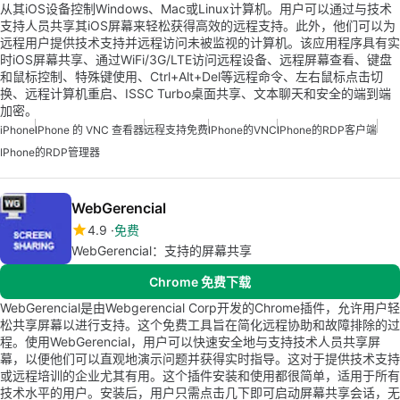
从其iOS设备控制Windows、Mac或Linux计算机。用户可以通过与技术
支持人员共享其iOS屏幕来轻松获得高效的远程支持。此外，他们可以为
远程用户提供技术支持并远程访问未被监视的计算机。该应用程序具有实
时iOS屏幕共享、通过WiFi/3G/LTE访问远程设备、远程屏幕查看、键盘
和鼠标控制、特殊键使用、Ctrl+Alt+Del等远程命令、左右鼠标点击切
换、远程计算机重启、ISSC Turbo桌面共享、文本聊天和安全的端到端
加密。
iPhone
IPhone 的 VNC 查看器
远程支持免费
IPhone的VNC
IPhone的RDP客户端
IPhone的RDP管理器
WebGerencial
4.9
免费
WebGerencial：支持的屏幕共享
Chrome 免费下载
WebGerencial是由Webgerencial Corp开发的Chrome插件，允许用户轻
松共享屏幕以进行支持。这个免费工具旨在简化远程协助和故障排除的过
程。使用WebGerencial，用户可以快速安全地与支持技术人员共享屏
幕，以便他们可以直观地演示问题并获得实时指导。这对于提供技术支持
或远程培训的企业尤其有用。这个插件安装和使用都很简单，适用于所有
技术水平的用户。安装后，用户只需点击几下即可启动屏幕共享会话，无