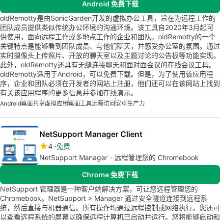
Android 免费下载
oldRemotty是由SonicGarden开发的虚拟办公工具，旨在为远程工作的
团队成员提供类似传统办公环境的沟通环境。该工具自2020年3月起可
供使用，面向远程工作或多地点工作的企业和团队。oldRemotty的一个
关键特点是能够看到团队成员、与他们聊天，并感受办公室的氛围。通过
实时摄像头上传照片、开放的聊天室以及主题讨论的公告板等功能实现。
此外，oldRemotty还具有无缝连接聊天和面对面会议的在线会议工具。
oldRemotty适用于Android，可以免费下载。但是，为了使用该应用程
序，企业和团队必须在开发者的网站上注册，他们还可以在该网站上找到
有关该应用程序的更多信息并参加在线演示。
Android
桌面共享
虚拟应用
桌面工具
远程访问
安卓生产力
NetSupport Manager Client
4
免费
NetSupport Manager - 远程管理您的 Chromebook
Chrome 免费下载
NetSupport 管理器是一种客户端解决方案，可让您远程管理您的
Chromebook。NetSupport > Manager 通过安全隧道连接到远程系
统，然后直接与机器通信。所有操作均通过远程控制或网络执行。您还可
以查看远程系统的屏幕以确保远程计算机已启动并运行。您将能够启动和