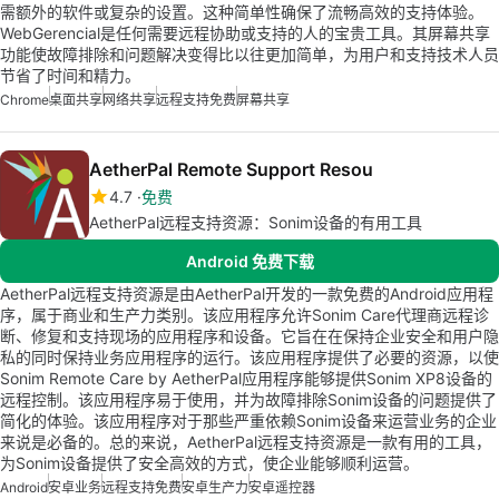
需额外的软件或复杂的设置。这种简单性确保了流畅高效的支持体验。
WebGerencial是任何需要远程协助或支持的人的宝贵工具。其屏幕共享
功能使故障排除和问题解决变得比以往更加简单，为用户和支持技术人员
节省了时间和精力。
Chrome
桌面共享
网络共享
远程支持免费
屏幕共享
AetherPal Remote Support Resou
4.7
免费
AetherPal远程支持资源：Sonim设备的有用工具
Android 免费下载
AetherPal远程支持资源是由AetherPal开发的一款免费的Android应用程
序，属于商业和生产力类别。该应用程序允许Sonim Care代理商远程诊
断、修复和支持现场的应用程序和设备。它旨在在保持企业安全和用户隐
私的同时保持业务应用程序的运行。该应用程序提供了必要的资源，以使
Sonim Remote Care by AetherPal应用程序能够提供Sonim XP8设备的
远程控制。该应用程序易于使用，并为故障排除Sonim设备的问题提供了
简化的体验。该应用程序对于那些严重依赖Sonim设备来运营业务的企业
来说是必备的。总的来说，AetherPal远程支持资源是一款有用的工具，
为Sonim设备提供了安全高效的方式，使企业能够顺利运营。
Android
安卓业务
远程支持免费
安卓生产力
安卓遥控器