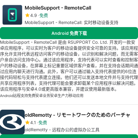
MobileSupport - RemoteCall
4.9
免费
MobileSupport - RemoteCall: 实时移动设备支持
Android 免费下载
MobileSupport - RemoteCall 是由 RSUPPORT Co. Ltd. 开发的一款安
卓应用程序，可以实时为客户的移动设备提供安全可靠的支持。该应用程
序允许支持代表远程访问客户的移动设备，以识别和解决问题，而无需客
户亲自访问支持中心。通过该应用程序，支持代表可以实时查看和控制客
户的移动设备，在屏幕上标记重要区域供客户查看，并在支持会话期间通
过应用内聊天进行沟通。此外，客户可以通过输入支持代表提供的6位连
接代码轻松与支持代表建立连接。他们还可以发送本地文件并与支持代理
共享应用程序列表，支持代理可能会要求卸载某个应用程序以解决问题。
该应用程序与安卓4.0或更高版本兼容，并建议使用最新版本。
Android
远程支持免费
安卓业务
安卓生产力
移动应用
oldRemotty - リモートワークのためのバーチャ
4.1
免费
oldRemotty - 远程办公的虚拟办公工具