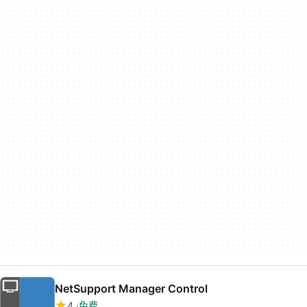
NetSupport Manager Control
4
免费