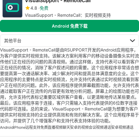
VisualSupport - RemoteCall
4.8
免费
VisualSupport - RemoteCall：实时视频支持
Android 免费下载
其他平台
VisualSupport - RemoteCall是由RSUPPORT开发的Android应用程序，
为客户提供实时视频支持。该解决方案利用客户的移动设备摄像头实时流
传他们正在经历的问题的高清视频。通过这样做，支持代表可以看到客户
正在经历的情况，消除了客户叙述问题的需要。这个应用程序非常适合想
要提高第一次通话解决率、减少解决时间和提高总体满意度的企业。这个
应用程序的主要特点是实时视频流，允许支持代表通过实时视频流看到客
户正在经历的问题。此外，该应用程序提供屏幕截图功能，允许支持代表
通过截取客户正在流传的内容更有效地分析问题。屏幕上的绘图功能也可
用，允许支持代表标记重要区域供客户查看，以更清晰地传达某些要点。
最后，该应用程序易于连接，客户只需输入支持代表提供的6位数字连接
代码即可连接。总的来说，VisualSupport - RemoteCall是为想要为客户
提供实时视频支持的企业提供高效和有效的解决方案。这个应用程序易于
访问，并提供了几个增强客户和支持代表支持体验的功能。
Android
iPhone
远程支持免费
直播视频聊天
安卓的视频会议
视频通话
安卓视频通话