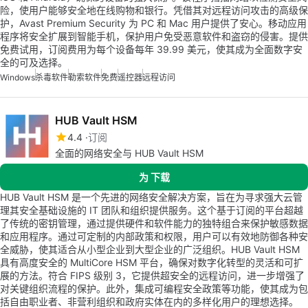
险，使用户能够安全地在线购物和银行。凭借其对远程访问攻击的高级保
护，Avast Premium Security 为 PC 和 Mac 用户提供了安心。移动应用
程序将安全扩展到智能手机，保护用户免受恶意软件和盗窃的侵害。提供
免费试用，订阅费用为每个设备每年 39.99 美元，使其成为全面数字安
全的可及选择。
Windows
杀毒软件
勒索软件
免费
遥控器
远程访问
HUB Vault HSM
4.4
订阅
全面的网络安全与 HUB Vault HSM
为 下载
HUB Vault HSM 是一个先进的网络安全解决方案，旨在为寻求强大云管
理其安全基础设施的 IT 团队和组织提供服务。这个基于订阅的平台超越
了传统的密钥管理，通过提供硬件和软件能力的独特组合来保护敏感数据
和应用程序。通过可定制的内部政策和权限，用户可以有效地防御各种安
全威胁，使其适合从小型企业到大型企业的广泛组织。HUB Vault HSM
具有高度安全的 MultiCore HSM 平台，确保对数字化转型的灵活和可扩
展的方法。符合 FIPS 级别 3，它提供超安全的远程访问，进一步增强了
对关键组织流程的保护。此外，集成可编程安全政策等功能，使其成为包
括自由职业者、非营利组织和政府实体在内的多样化用户的理想选择。