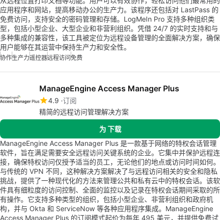
从远程位置打印文档等功能。用户可以有效协作，轻松访问他们最常用的
应用程序和网站，提高移动办公的生产力。该程序还包括对 LastPass 的
免费访问，支持安全的密码管理和存储。LogMeIn Pro 支持多种组织类
型，包括小型企业、大型企业和非营利组织。凭借 24/7 的实时支持和与
多种集成的兼容性，该工具被定位为远程设备管理的全面解决方案，确保
用户能够在其运营中保持生产力和安全性。
协作
生产力
遥控器
远程访问
免费
ManageEngine Access Manager Plus
4.9
订阅
精简的远程访问管理解决方案
为 下载
ManageEngine Access Manager Plus 是一款基于网络的特权会话管理
软件，旨在满足需要安全远程访问关键系统的企业。它集中并保护远程连
接，确保特权访问仅授予适当的员工，无论他们的地点或访问时间如何。
与传统的 VPN 不同，这种解决方案解决了与远程访问相关的安全和隐私
挑战，提供了一种现代化的方法来管理公共和私有云中的特权会话。该软
件具有细粒度的访问控制、全面的监控以及记录在特权会话期间采取的所
有操作。它支持多种类型的组织，包括小型企业、非营利组织和政府机
构，并与 Okta 和 ServiceNow 等各种应用程序集成。ManageEngine
Access Manager Plus 的订阅模式起价为每年 495 美元，并提供免费试