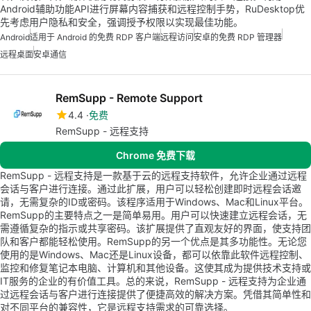
Android辅助功能API进行屏幕内容捕获和远程控制手势，RuDesktop优
先考虑用户隐私和安全，强调授予权限以实现最佳功能。
Android
适用于 Android 的免费 RDP 客户端
远程访问
安卓的免费 RDP 管理器
远程桌面
安卓通信
RemSupp - Remote Support
4.4
免费
RemSupp - 远程支持
Chrome 免费下载
RemSupp - 远程支持是一款基于云的远程支持软件，允许企业通过远程
会话与客户进行连接。通过此扩展，用户可以轻松创建即时远程会话邀
请，无需复杂的ID或密码。该程序适用于Windows、Mac和Linux平台。
RemSupp的主要特点之一是简单易用。用户可以快速建立远程会话，无
需遵循复杂的指示或共享密码。该扩展提供了直观友好的界面，使支持团
队和客户都能轻松使用。RemSupp的另一个优点是其多功能性。无论您
使用的是Windows、Mac还是Linux设备，都可以依靠此软件远程控制、
监控和修复笔记本电脑、计算机和其他设备。这使其成为提供技术支持或
IT服务的企业的有价值工具。总的来说，RemSupp - 远程支持为企业通
过远程会话与客户进行连接提供了便捷高效的解决方案。凭借其简单性和
对不同平台的兼容性，它是远程支持需求的可靠选择。