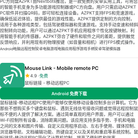
PC方向盘AZPKT由Nextbots推出，是一款免费的安卓实用工具，可将您
的智能手机变身为多功能游戏控制器或PC方向盘。用户只需启动AZPKT
PC软件并扫描QR码，即可轻松连接设备。AZPKT支持FPS和竞速游戏，
确保低延迟体验，提供最佳的游戏性能。AZPKT提供定制的方向控制，
适用于各种游戏类型，包括驾驶模拟器和竞速游戏。支持手动变速和倾斜
控制转向功能，用户可以通过AZPKT手机应用程序个性化按键映射。利
用智能手机的传感器，AZPKT弥合了硬件和软件之间的差距，提供触觉
反馈响应，并利用现有的物理按键（如音量和相机）进行FPS模式操作。
Android
电脑远程控制
安卓电脑游戏
电脑应用程序
游戏手柄
安卓驾驶模拟器
Mouse Link - Mobile remote PC
4.9
免费
鼠标链接 - 移动远程PC
Android 免费下载
鼠标链接-移动远程PC使用户能够仅使用移动设备控制多台计算机。它为
那些不想购买多个键盘和鼠标、遇到无线信号接收问题或觉得远程控制鼠
标不便的人提供了解决方案。通过简单直观的用户界面，用户可以通过
Wi-Fi控制所有设备，消除距离问题。该应用支持多指手势、手机和电脑
之间的文本和图片传输、自定义应用程序启动、左右手使用、媒体控制、
浏览器导航、文档编辑功能、热键自定义以及关机和重启等系统控制。鼠
标链接-移动远程PC简化了计算机控制，提高了便利性和效率。