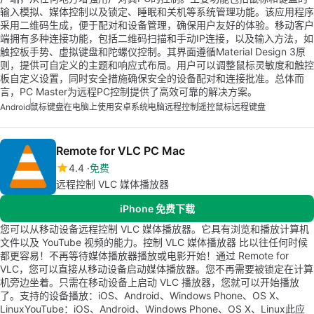
输入模拟、媒体控制以及锁定、睡眠和关机等系统管理功能。该应用程序
采用二维码生成，便于配对和设备管理，确保用户友好的体验。移动客户
端拥有多种连接功能，包括二维码扫描和手动IP连接，以及输入方法，如
触控板手势、虚拟键盘和陀螺仪控制。其界面遵循Material Design 3原
则，提供可自定义的主题和响应式布局。用户可以调整鼠标灵敏度和触控
板自定义设置，同时安全措施确保安全的设备配对和连接批准。总体而
言，PC Master为远程PC控制提供了高效可靠的解决方案。
Android
鼠标键盘
在电脑上使用安卓系统
电脑远程控制
遥控鼠标
远程键盘
Remote for VLC PC Mac
4.4
免费
远程控制 VLC 媒体播放器
iPhone 免费下载
您可以从移动设备远程控制 VLC 媒体播放器。它具有浏览和播放计算机
文件以及 YouTube 视频的能力。控制 VLC 媒体播放器 比以往任何时候
都更容易！不再等待媒体播放器播放或电影开始！通过 Remote for
VLC，您可以直接从移动设备启动媒体播放器。您不再需要被锁定在计算
机旁边坐着。只需在移动设备上启动 VLC 播放器，您就可以开始播放
了。支持的设备播放：iOS、Android、Windows Phone、OS X、
LinuxYouTube：iOS、Android、Windows Phone、OS X、Linux此应