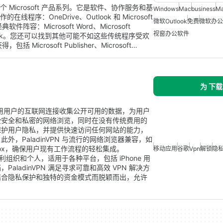
整个 Microsoft 产品系列。它是软件、协作服务和基
Windows
Mac
business
M
线程序：OneDrive、Outlook 和 Microsoft
微软Outlook
免费
微软办公
典软件阵容：Microsoft Word、Microsoft
视窗办公软件
soft Outlook。您还可以找到其他可能不如这些传统程序受欢
 Microsoft Publisher、Microsoft…
为 下载
，通过利用用户的互联网连接收集公开可用的数据，为用户
受安全和私密的网络浏览，同时在没有传统费用的
保护用户隐私，并提供快速访问任何网站的能力，
，PaladinVPN 与流行的网络浏览器兼容，如
lla Firefox，确保用户现有工作流程的轻松集成。
移动应用
谷歌
Vpn
解锁
隐
营利组织和个人，适用于各种平台，包括 iPhone 用
ladinVPN 满足寻求可靠和高效 VPN 解决方
结合隐私保护和独特的资金模式而脱颖而出，允许