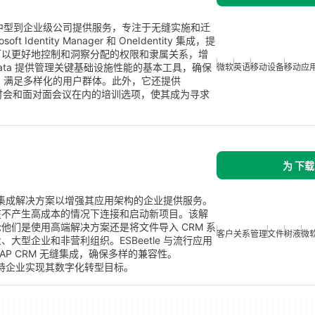
在为中型到企业级公司提供服务，专注于无缝实施和迁
ft Identity Manager 和 OneIdentity 集成，提
可以更好地控制和洞察分配的权限和隶属关系，增
ata 提供管理关键基础设施性能的基本工具，确保
微软
英语
移动设备
移动应
典语，满足多样化的用户群体。此外，它还提供
网络研讨会和面对面会议在内的培训选项，使其成为寻求
为 下载
高效集成解决方案以增强其应用架构的企业提供服务。
在不产生高成本的情况下连接和启动新项目。该解
他们是使用高端解决方案还是将文件导入 CRM 系
客户关系管理
文件
树液
微
型企业和非营利组织。ESBeetle 与流行应用
ce 和 SAP CRM 无缝集成，确保多样的兼容性。
在支持企业实现其数字化转型目标。