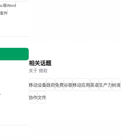
ac版Word
套件
相关话题
关于 微软
移动设备
政府
免费
谷歌
移动应用
英语
生产力
树液
私
协作
文件