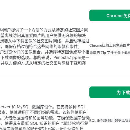
Chrome 
ome插件，为用户提供了一个方便的方式从特定的社交图片网
希望离线访问其喜爱图片的用户提供无麻烦的解决
选择他们想要从中下载图像的社交图片网络，并启动存档过
Chrome
压缩工具
免费图片
合，确保存档过程符合这些网络的条款和条件。
，允许用户浏览他们的图像集合，并选择特定图像或整个相
免费的 Zip 文件
图像下载
图像的选项。总的来说，PimpstaZipper是一
制并以方便的方式从特定的社交图片网络下载和存
为 下载
rver 和 MySQL 数据库设计。它支持多种 SQL
 以及更早版本，使其适用于不同组织的需求。该软件使用户
建备份文件。凭借数据压缩和加密等功能，它确保数据库备份
SQL 服务器
效用
数据库管
使得具有最低 SQL 知识的用户也能轻松执行复
MySQL 数据库提供可靠的备份解决方案，允许快速创建