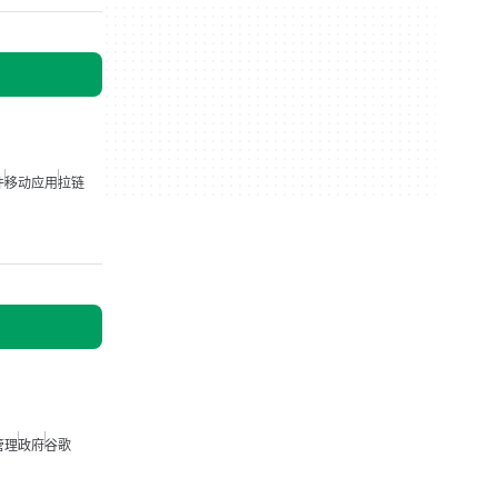
件
移动应用
拉链
管理
政府
谷歌