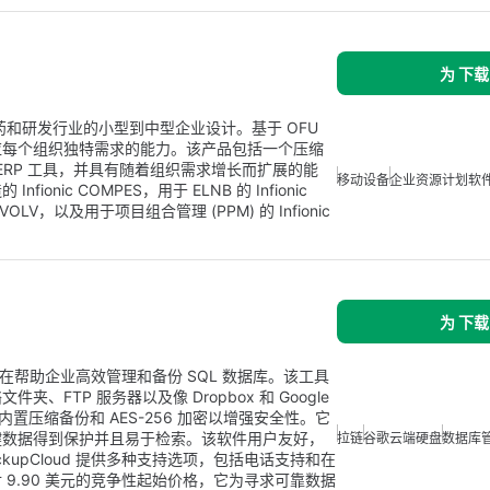
为 下载
，专为制药和研发行业的小型到中型企业设计。基于 OFU
应每个组织独特需求的能力。该产品包括一个压缩
基本 ERP 工具，并具有随着组织需求增长而扩展的能
移动设备
企业资源计划软
ic COMPES，用于 ELNB 的 Infionic
EVOLV，以及用于项目组合管理 (PPM) 的 Infionic
为 下载
件，旨在帮助企业高效管理和备份 SQL 数据库。该工具
FTP 服务器以及像 Dropbox 和 Google
内置压缩备份和 AES-256 加密以增强安全性。它
键数据得到保护并且易于检索。该软件用户友好，
拉链
谷歌云端硬盘
数据库
kupCloud 提供多种支持选项，包括电话支持和在
9.90 美元的竞争性起始价格，它为寻求可靠数据