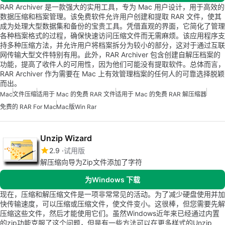
RAR Archiver 是一款强大的实用工具，专为 Mac 用户设计，用于高效的
数据压缩和档案管理。该免费软件允许用户创建和提取 RAR 文件，使其
成为处理大型数据集和备份的宝贵工具。凭借直观的界面，它简化了管理
各种档案格式的过程，确保快速访问压缩文件而无需麻烦。该应用程序支
持多种压缩方法，并允许用户将档案拆分为较小的部分，这对于通过互联
网传输大型文件特别有用。此外，RAR Archiver 包含创建自解压档案的
功能，提高了收件人的可用性，因为他们可能没有提取软件。总体而言，
RAR Archiver 作为需要在 Mac 上有效管理档案的任何人的可靠选择脱颖
而出。
Mac
文件压缩
适用于 Mac 的免费 RAR 文件
适用于 Mac 的免费 RAR 解压缩器
免费的 RAR For Mac
Mac版win Rar
Unzip Wizard
2.9
试用版
解压缩向导为Zip文件添加了字符
为Windows 下载
现在，压缩和解压缩文件是一项非常常见的活动。为了减少硬盘使用并加
快传输速度，可以压缩或压缩文件，使文件变小。这很棒，但您需要先解
压缩这些文件，然后才能使用它们。虽然Windows近年来已经通过内置
的zip功能克服了这个问题，但是有一些方法可以在更多样式的Unzip