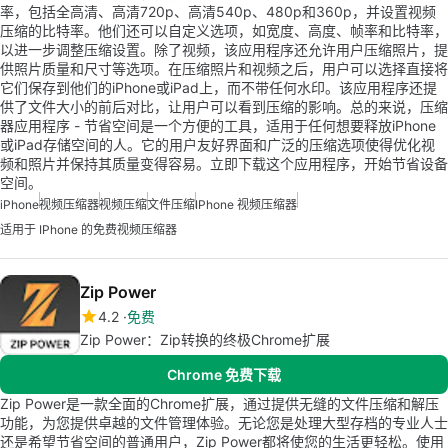
率，包括全高清、高清720p、高清540p、480p和360p，并设置视频
压缩的比特率。他们还可以自定义选项，如宽度、高度、帧率和比特率，
以进一步调整压缩设置。除了视频，该应用程序还允许用户压缩照片，提
供照片质量和尺寸等选项。在压缩照片和视频之后，用户可以选择直接将
它们保存到他们的iPhone或iPad上，而不带任何水印。该应用程序还提
供了文件大小的前后对比，让用户可以看到压缩的影响。总的来说，压缩
器应用程序 - 节省空间是一个方便的工具，适用于任何想要释放iPhone
或iPad存储空间的人。它的用户友好界面和广泛的压缩选项使得优化视
频和照片并保持其质量变得容易。立即下载这个应用程序，开始节省设备
空间。
iPhone
视频压缩器
视频压缩
文件压缩
IPhone 视频压缩器
适用于 IPhone 的免费视频压缩器
Zip Power
4.2
免费
Zip Power：Zip转换的终极Chrome扩展
Chrome 免费下载
Zip Power是一款全面的Chrome扩展，通过提供无缝的文件压缩和解压
功能，为您提供卓越的文件管理体验。无论您是处理大型存档的专业人士
还是希望节省空间的普通用户，Zip Power都将使您的生活更轻松。使用