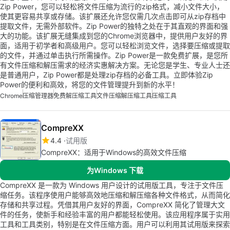
Zip Power，您可以轻松将文件压缩为流行的zip格式，减小文件大小，
使其更容易共享或存储。该扩展还允许您仅需几次点击即可从zip存档中
提取文件，无需外部软件。Zip Power的独特之处在于其直观的界面和强
大的功能。该扩展无缝集成到您的Chrome浏览器中，提供用户友好的界
面，适用于初学者和高级用户。您可以轻松浏览文件，选择要压缩或提取
的文件，并通过单击执行所需操作。Zip Power是一款免费扩展，是您所
有文件压缩和解压需求的经济实惠解决方案。无论您是学生、专业人士还
是普通用户，Zip Power都是处理zip存档的必备工具。立即体验Zip
Power的便利和高效，将您的文件管理提升到新的水平！
Chrome
压缩管理器
免费解压缩工具
文件压缩
解压缩工具
压缩工具
CompreXX
4.4
试用版
CompreXX：适用于Windows的高效文件压缩
为Windows 下载
CompreXX 是一款为 Windows 用户设计的试用版工具，专注于文件压
缩任务。该程序使用户能够高效地压缩和解压缩各种文件格式，从而简化
存储和共享过程。凭借其用户友好的界面，CompreXX 简化了管理大文
件的任务，使新手和经验丰富的用户都能轻松使用。该应用程序属于实用
工具和工具类别，特别是在文件压缩方面。用户可以利用其试用版来探索