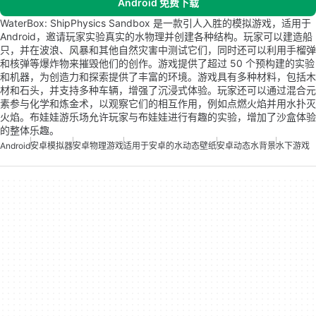
Android 免费下载
WaterBox: ShipPhysics Sandbox 是一款引人入胜的模拟游戏，适用于
Android，邀请玩家实验真实的水物理并创建各种结构。玩家可以建造船
只，并在波浪、风暴和其他自然灾害中测试它们，同时还可以利用手榴弹
和核弹等爆炸物来摧毁他们的创作。游戏提供了超过 50 个预构建的实验
和机器，为创造力和探索提供了丰富的环境。游戏具有多种材料，包括木
材和石头，并支持多种车辆，增强了沉浸式体验。玩家还可以通过混合元
素参与化学和炼金术，以观察它们的相互作用，例如点燃火焰并用水扑灭
火焰。布娃娃游乐场允许玩家与布娃娃进行有趣的实验，增加了沙盒体验
的整体乐趣。
Android
安卓模拟器
安卓物理游戏
适用于安卓的水动态壁纸
安卓动态水背景
水下游戏