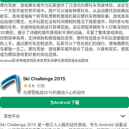
摩托驾驶：游戏赛车城市为玩家提供了沉浸式的摩托车驾驶体验，设定在
一个大型开放世界环境中。用户可以骑各种摩托车，从运动摩托到经典巡
航车，具有增强每个转弯和漂移刺激感的真实摩托车物理效果。游戏具有
自由骑行模式，允许玩家在没有时间限制的情况下探索城市，同时参与有
趣的任务，完成特技和挑战可获得奖励。该应用程序拥有令人印象深刻的
3D图形，展示了详细的城市景观和平滑的动画，丰富了整体游戏体验。
控制简单易用，支持倾斜和按钮操控选项，使所有技能水平的玩家都能轻
松上手。通过摩托车定制选项，玩家可以个性化他们的骑行，使每辆摩托
车都独一无二。摩托驾驶：游戏赛车城市结合了自由、兴奋和现实，使其
成为模拟游戏爱好者的突出选择。
Android
安卓物理游戏
安卓体育
安卓摩托游戏
竞速自由
游戏
Ski Challenge 2015
3.6
付款
与滑雪挑战2015的激动人心的动作
为Android 下载
其他平台
Ski Challenge 2015 是一款引人入胜的动作游戏，专为 Android 设备设