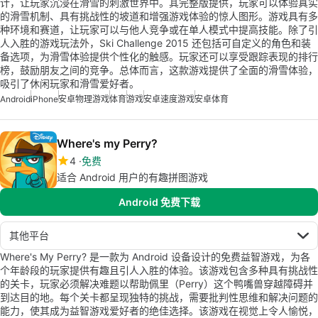
计，让玩家沉浸在滑雪的刺激世界中。其完整版提供，玩家可以体验真实
的滑雪机制、具有挑战性的坡道和增强游戏体验的惊人图形。游戏具有多
种环境和赛道，让玩家可以与他人竞争或在单人模式中提高技能。除了引
人入胜的游戏玩法外，Ski Challenge 2015 还包括可自定义的角色和装
备选项，为滑雪体验提供个性化的触感。玩家还可以享受跟踪表现的排行
榜，鼓励朋友之间的竞争。总体而言，这款游戏提供了全面的滑雪体验，
吸引了休闲玩家和滑雪爱好者。
Android
iPhone
安卓物理游戏
体育
游戏
安卓速度游戏
安卓体育
Where's my Perry?
4
免费
适合 Android 用户的有趣拼图游戏
Android 免费下载
其他平台
Where's My Perry? 是一款为 Android 设备设计的免费益智游戏，为各
个年龄段的玩家提供有趣且引人入胜的体验。该游戏包含多种具有挑战性
的关卡，玩家必须解决难题以帮助佩里（Perry）这个鸭嘴兽穿越障碍并
到达目的地。每个关卡都呈现独特的挑战，需要批判性思维和解决问题的
能力，使其成为益智游戏爱好者的绝佳选择。该游戏在视觉上令人愉悦，