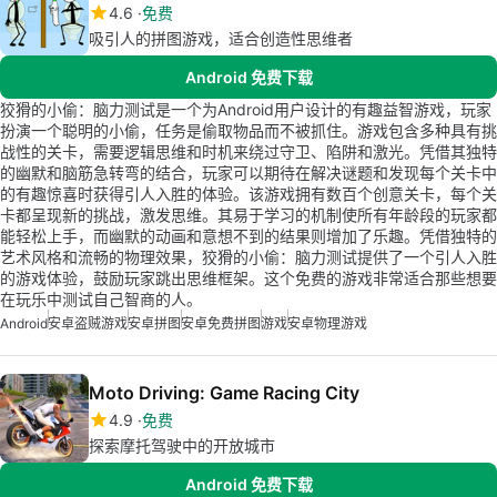
4.6
免费
吸引人的拼图游戏，适合创造性思维者
Android 免费下载
狡猾的小偷：脑力测试是一个为Android用户设计的有趣益智游戏，玩家
扮演一个聪明的小偷，任务是偷取物品而不被抓住。游戏包含多种具有挑
战性的关卡，需要逻辑思维和时机来绕过守卫、陷阱和激光。凭借其独特
的幽默和脑筋急转弯的结合，玩家可以期待在解决谜题和发现每个关卡中
的有趣惊喜时获得引人入胜的体验。该游戏拥有数百个创意关卡，每个关
卡都呈现新的挑战，激发思维。其易于学习的机制使所有年龄段的玩家都
能轻松上手，而幽默的动画和意想不到的结果则增加了乐趣。凭借独特的
艺术风格和流畅的物理效果，狡猾的小偷：脑力测试提供了一个引人入胜
的游戏体验，鼓励玩家跳出思维框架。这个免费的游戏非常适合那些想要
在玩乐中测试自己智商的人。
Android
安卓盗贼游戏
安卓拼图
安卓免费拼图
游戏
安卓物理游戏
Moto Driving: Game Racing City
4.9
免费
探索摩托驾驶中的开放城市
Android 免费下载