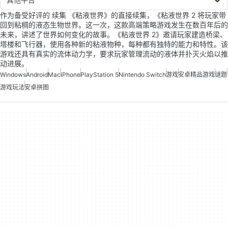
作为备受好评的 续集 《粘液世界》的直接续集，《粘液世界 2 将玩家带
回到粘稠的液态生物世界。这一次，这款高端策略游戏发生在数百年后的
未来，讲述了世界如何变化的故事。《粘液世界 2》邀请玩家建造桥梁、
塔楼和飞行器，使用各种新的粘液物种，每种都有独特的能力和特性。该
游戏还具有真实的流体动力学，要求玩家管理流动的液体并扑灭火焰以推
动进展。
Windows
Android
Mac
iPhone
PlayStation 5
Nintendo Switch
游戏
安卓精品游戏
谜题
游戏玩法
安卓拼图