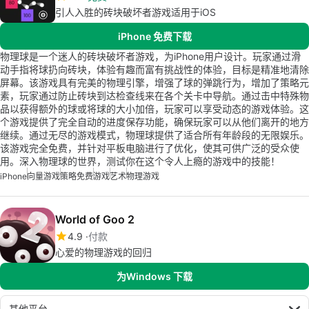
引人入胜的砖块破坏者游戏适用于iOS
iPhone 免费下载
物理球是一个迷人的砖块破坏者游戏，为iPhone用户设计。玩家通过滑
动手指将球扔向砖块，体验有趣而富有挑战性的体验，目标是精准地清除
屏幕。该游戏具有完美的物理引擎，增强了球的弹跳行为，增加了策略元
素，玩家通过防止砖块到达检查线来在各个关卡中导航。通过击中特殊物
品以获得额外的球或将球的大小加倍，玩家可以享受动态的游戏体验。这
个游戏提供了完全自动的进度保存功能，确保玩家可以从他们离开的地方
继续。通过无尽的游戏模式，物理球提供了适合所有年龄段的无限娱乐。
该游戏完全免费，并针对平板电脑进行了优化，使其可供广泛的受众使
用。深入物理球的世界，测试你在这个令人上瘾的游戏中的技能！
iPhone
向量游戏
策略免费
游戏
艺术
物理游戏
World of Goo 2
4.9
付款
心爱的物理游戏的回归
为Windows 下载
其他平台