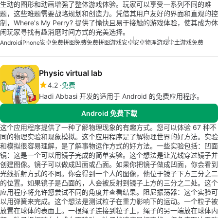
生动的图形和动画增强了整体游戏体验。玩家可以享受一系列不同的难
题，这些难题需要战略规划和创造力。凭借其用户友好的界面和直观的控
制，Where's My Perry? 提供了愉快且易于接触的游戏体验，使其成为休
闲玩家寻找有趣消磨时间方式的完美选择。
Android
iPhone
安卓免费拼图
免费
免费拼图游戏安卓
安卓物理游戏
尘土游戏免费
Physic virtual lab
4.2
免费
Hadi Abbasi 开发的适用于 Android 的免费应用程序。
Android 免费下载
这个应用程序提供了一种了解物理现象的有趣方式。您可以体验 67 种不
同的物理实验和现象模拟。这个应用程序是了解物理世界的好方法。实验
和模拟很容易理解，是了解事物运作方式的好方法。一些实验包括：凹面
镜：这是一个可以用镜子完成的简单实验。这个想法是让光线穿过镜子并
创建图像。镜子可以做成凹面或凸面。如果你把镜子做成凹面，你会看到
光线折射方式的不同。你会得到一个人的图像，他位于镜子下方三分之二
的位置。如果镜子是凸面的，人会被反射到镜子上方的三分之二处。这个
应用程序将允许您尝试不同的角度并查看结果。阻尼振荡器：这个实验可
以用弹簧来完成。这个想法是测试粒子在重力影响下的运动。一个粒子被
放置在球体的表面上。一根绳子连接到粒子上，绳子的另一端放在球体内