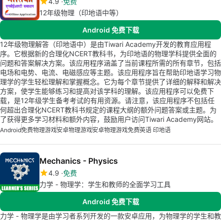
4.9
免费
12年级物理（印地语中等）
Android 免费下载
12年级物理解答（印地语中）是由Tiwari Academy开发的教育应用程
序。它根据新的合理化NCERT教科书，为印地语的物理学科提供全面的
问题和答案解决方案。该应用程序涵盖了当前课程所需的所有章节，包括
电场和电势、电流、电磁感应等主题。该应用程序旨在帮助印地语学习物
理学的学生轻松理解和掌握概念。它为每个章节提供了详细的解释和解决
方案，使学生能够练习和提高对该学科的理解。该应用程序可以免费下
载，是12年级学生备考考试的有用资源。请注意，该应用程序不包括任
何超出合理化NCERT教科书规定的课程大纲的额外问题答案或主题。为
了获得更多学习材料和额外内容，鼓励用户访问Tiwari Academy网站。
Android
免费物理游戏
安卓物理游戏
安卓物理游戏免费
英语 印地语
Mechanics - Physics
4.9
免费
力学 - 物理学：学生和教师的全面学习工具
Android 免费下载
力学 - 物理学是由学习者系列开发的一款安卓应用，为物理学的学生和教