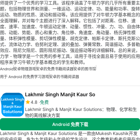
师提供了一个优秀的学习工具。该程序涵盖了牛顿力学的几乎所有重要主
题，包括物理世界和测量、一维运动、运动定律、功、能量和功率、旋转
运动、物质的性质、波动和振动等。该应用提供了对牛顿力学基本概念的
全面理解，并对每个主题进行了深入解释。它包括了对距离、位移、速
度、速率、加速度、牛顿运动定律、动量、惯性、冲量、力、功、自由体
图、动能、势能、质心和重力、角位移、角速度、角动量、杨氏弹性模
量、体积弹性模量、剪切弹性模量、胡克定律、帕斯卡定律、斯托克斯公
式、流体动力学、伯努利定理、波的叠加、弹簧常数、简谐振动、多普勒
效应、阻尼欠阻尼、圆形阻尼振动、强迫振动等的详细解释。总的来说，
力学 - 物理学是一个优秀的参考工具，适用于寻找全面且易于使用的应用
程序来学习牛顿力学基本概念的学生和教师。
Android
安卓物理游戏
安卓的免费书籍阅读器
安卓的图书馆
用于 Android 的免费学习游戏
安卓的书籍阅读器
Lakhmir Singh Manjit Kaur So
4.8
免费
Lakhmir Singh & Manjit Kaur Solutions：物理、化学和生
物的离线解决方案
Android 免费下载
Lakhmir Singh & Manjit Kaur Solutions 是一款由Mukesh Kaushik开发
的安卓应用，专为九年级和十年级的学生设计。这个教育和参考应用在内