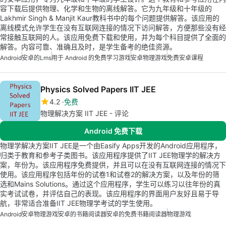
容下载后提供物理、化学和生物的离线解答。它为九年级和十年级的
Lakhmir Singh & Manjit Kaur教科书中的每个问题提供解答。该应用的
离线模式允许学生在没有互联网连接的情况下访问解答，方便那些没有经
常接触互联网的人。该应用免费下载和使用，并为每个科目提供了全面的
解答。内容可靠、准确且及时，是学生备考的绝佳资源。
Android
安卓的lms
用于 Android 的免费学习游戏
安卓物理游戏
免费安卓课程
Physics Solved Papers IIT JEE
4.2
免费
物理解决方案 IIT JEE - 评论
Android 免费下载
物理学解决方案IIT JEE是一个由Easify Apps开发的Android应用程序，
归类于教育和参考子类图书。该应用程序提供了IIT JEE物理学的解决方
案，年份为。该应用程序免费提供，并且可以在没有互联网连接的情况下
使用。该应用程序包括年份的试卷1和试卷2的解决方案，以及年份的筛
选和Mains Solutions。通过这个应用程序，学生可以练习以往年份的真
实考试试卷，并评估自己的表现。该应用程序的界面用户友好且易于导
航，非常适合准备IIT JEE物理学考试的学生使用。
Android
安卓物理游戏
安卓的书籍阅读器
安卓的免费书籍阅读器
物理游戏