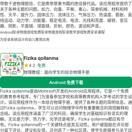
带数千道物理题目，它是携带厚重书籍的绝佳替代品。该应用程序提供了
关于各种主题的问题，如力、向量、平衡、重心、简单机械、材料和特
性、天平、提升力、固体压力、流体压力、气体压力、热温度、膨胀、直
线运动、动力学、功能量、稳定电流、电流、光线和亮度、磁铁、变压
器、阴影、平面镜、球面镜、折射、颜色、波动和声音。
Android
安卓物理游戏免费
安卓物理游戏
安卓数学游戏
免费安卓课程
为安卓系统设计的幼儿教育应用
Fizika qollanma
4.2
免费
物理教程：面向学生的综合物理手册
Android 免费下载
Fizika qollanma是由Mohirsoft开发的Android应用程序。它是一个免费
的教育参考程序，专门为准备参加学校和高等教育机构入学考试的学生设
计。该应用程序作为一本综合物理手册，提供了各种主题的简明信息。通
过Fizika qollanma，学生可以访问物理学中所有重要概念的简短解释和
总结。该应用程序涵盖了广泛的科目，确保学生对基础知识有坚实的理
解。无论是力学、热力学、光学还是电学，Fizika qollanma都应有尽
有。Fizika qollanma的一个关键特点是其互动性。用户被鼓励在评论部
分留下评论、建议和反馈。这创造了一种社区感，使学生能够参与关于应