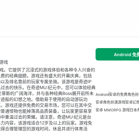
Android 
演游戏
游戏。它提供了沉浸式的游戏体验和各种令人兴奋的
免费的经典翅膀。游戏还有盛大的开幕庆典，包括
以及排名靠前的玩家专属坐骑。该游戏是奇迹IP
过去的快乐。在奇迹MU:纪元中，您可以体验经典
兰蒂斯的广阔海洋，并与各种经典Boss展开前所未
Android
安卓的免费角色扮
奇迹般的幻想之地。借助易于使用的自动游玩功
安卓角色扮演游戏
安卓幻
石。游戏还提供免费的交易市场，您可以在其中交
安卓 MMORPG 游戏
日本
使普通怪物也能掉落高品质装备，让玩家更容易享
中重温过去的荣耀。请注意，奇迹MU:纪元是台
力内容，该游戏适合12岁及以上的玩家。游戏免
记得合理管理您的游戏时间，休息并进行体育活