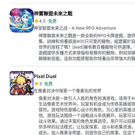
神寶聯盟未來之戰
4.5
免费
神宝联盟未来之战 - A New RPG Adventure
神寶聯盟未來之戰是一款全新的RPG卡牌遊戲，提
集、訓練和培養超過400只可愛的寵物，組建屬於
世界的旅程了嗎？[lead]擁有數百種寵物可供選
遊戲提供多種方式來增強和發展你的寵物，例如突
解鎖新技能。這些功能將幫助你培養出非常強大的
Pixel Duel
3
免费
在像素对决中探索一个像素化的世界
像素对决是一款引人入胜的角色扮演游戏，适用于An
生动像素艺术世界中。玩家有机会成为传奇英雄或
冒险。游戏特色是精心设计的角色，为心爱的英雄
悦。游戏玩法围绕一个战略战斗系统展开，玩家可
战斗效果。通过丰富的角色发展选项，用户可以招
供多样的玩法模式，让玩家探索、战斗和收集资源
成长。加入像素全明星，创造你自己的故事，在这