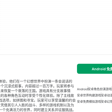
Android 
独特的模拟体验，他们在一个幻想世界中扮演一条会说话的
一个沉浸式叙事，内容超过一百万字。玩家将参与
Android
安卓角色扮演游戏
术来恢复一个衰落的王国。游戏具有分支故事情
族的各种角色互动时享受个性化体验。除了主线故
安卓世界构建游戏
安卓动
的游戏选项，如拼图和寻宝。玩家可以享受温馨的约会
安卓免费模拟游戏
安卓幻
。凭借其引人入胜的战斗、多样的游戏机制以及为
探索一个充满活力的世界，同时建立关系并征服挑战。