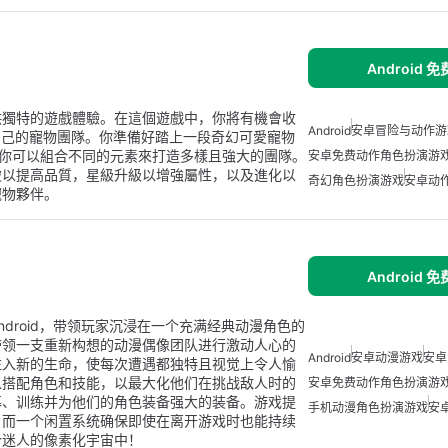
Android 
供獨特的遊戲體驗。在這個遊戲中，你將有機會收
Android
安卓冒险与动作游
自己的寵物團隊。你準備好踏上一段奇幻可愛寵物
擇，你可以組合不同的元素來打造多樣且強大的團隊。
安卓免费动作角色扮演游
破以提高品質，星級升級以增強屬性，以及進化以
奇幻角色扮演游戏
安卓动
寵物夥伴。
Android 
droid，带领玩家沉浸在一个充满经典动漫角色的
带领一支重新构想的动漫偶像团队进行激动人心的
Android
安卓动漫游戏
安卓
注入新的生命，使每次遭遇都独特且视觉上令人愉
以搭配角色和技能，以最大化他们在挑战敌人时的
安卓免费动作角色扮演游
募、训练并为他们的角色装备强大的装备。游戏提
手机动漫角色扮演游戏
安
，而一个闲置系统确保即使在离开游戏时也能持续
个迷人的像素化宇宙中！