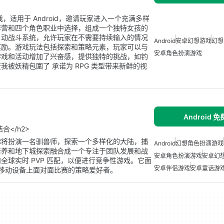
适用于 Android，邀请玩家进入一个充满多样
阵营和四个角色职业中选择，组成一个独特女孩的
自动战斗系统，允许玩家在不需要持续输入的情况
Android
安卓幻想游戏
幻想
奖励。游戏玩法包括探索和策略元素，玩家可以与
安卓角色扮演游戏
游戏和活动增加了兴奋感，提供独特的挑战，如钓
被妖精包圍了 承诺为 RPG 类型带来新鲜的视
Android 
</h2>
 上推出，你将扮演一名驯兽师，探索一个多样化的大陆，捕
Android
幻想角色扮演游戏
培养和地下城探索融合成一个专注于团队发展和战
安卓角色扮演游戏
安卓幻
球实时 PVP 匹配，以便进行竞争性游戏。它面
安卓伴侣游戏
安卓童话游
及移动设备上面对面比赛的策略爱好者。