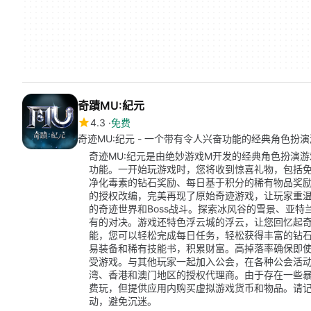
奇蹟MU:紀元
4.3
免费
奇迹MU:纪元 - 一个带有令人兴奋功能的经典角色扮
奇迹MU:纪元是由绝妙游戏M开发的经典角色扮演
功能。一开始玩游戏时，您将收到惊喜礼物，包括
净化毒素的钻石奖励、每日基于积分的稀有物品奖励
的授权改编，完美再现了原始奇迹游戏，让玩家重温
的奇迹世界和Boss战斗。探索冰风谷的雪景、亚特
有的对决。游戏还特色浮云城的浮云，让您回忆起
能，您可以轻松完成每日任务，轻松获得丰富的钻
易装备和稀有技能书，积累财富。高掉落率确保即
受游戏。与其他玩家一起加入公会，在各种公会活动
湾、香港和澳门地区的授权代理商。由于存在一些暴
费玩，但提供应用内购买虚拟游戏货币和物品。请
动，避免沉迷。