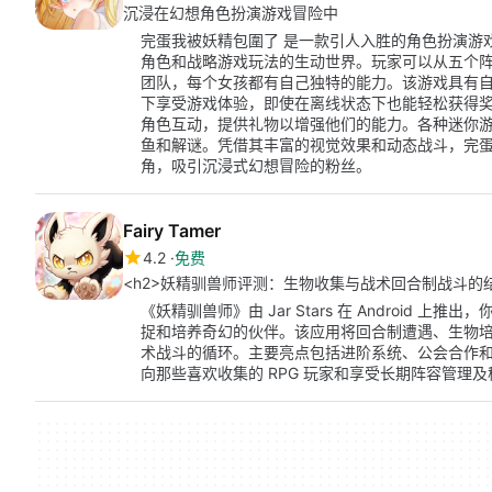
沉浸在幻想角色扮演游戏冒险中
完蛋我被妖精包圍了 是一款引人入胜的角色扮演游戏，
角色和战略游戏玩法的生动世界。玩家可以从五个
团队，每个女孩都有自己独特的能力。该游戏具有
下享受游戏体验，即使在离线状态下也能轻松获得
角色互动，提供礼物以增强他们的能力。各种迷你
鱼和解谜。凭借其丰富的视觉效果和动态战斗，完蛋我
角，吸引沉浸式幻想冒险的粉丝。
Fairy Tamer
4.2
免费
<h2>妖精驯兽师评测：生物收集与战术回合制战斗的结合
《妖精驯兽师》由 Jar Stars 在 Android
捉和培养奇幻的伙伴。该应用将回合制遭遇、生物
术战斗的循环。主要亮点包括进阶系统、公会合作和全
向那些喜欢收集的 RPG 玩家和享受长期阵容管理