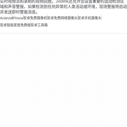
实时视频流和录制的视频回放。Joolink还允许您设置重要的运动检测区
域和声音警报，如果检测到任何异常的人类活动或环境，现场警报将启动
并发送即时警报消息。
Android
iPhone
安卓免费摄像机
安卓免费网络摄像头
安卓手机摄像头
安卓智能家居免费版
安卓工具箱