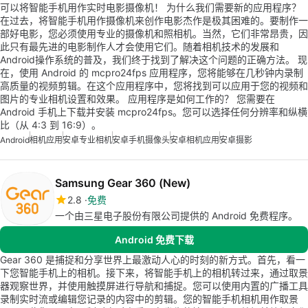
可以将智能手机用作实时电影摄像机！ 为什么我们需要新的应用程序？
在过去，将智能手机用作摄像机来创作电影杰作是极其困难的。要制作一
部好电影，您必须使用专业的摄像机和照相机。当然，它们非常昂贵，因
此只有最先进的电影制作人才会使用它们。随着相机技术的发展和
Android操作系统的普及，我们终于找到了解决这个问题的正确方法。 现
在，使用 Android 的 mcpro24fps 应用程序，您将能够在几秒钟内录制
高质量的视频剪辑。在这个应用程序中，您将找到可以应用于您的视频和
图片的专业相机设置和效果。 应用程序是如何工作的？ 您需要在
Android 手机上下载并安装 mcpro24fps。您可以选择任何分辨率和纵横
比（从 4:3 到 16:9）。
Android
相机应用
安卓专业相机
安卓手机摄像头
安卓相机应用
安卓摄影
Samsung Gear 360 (New)
2.8
免费
一个由三星电子股份有限公司提供的 Android 免费程序。
Android 免费下载
Gear 360 是捕捉和分享世界上最激动人心的时刻的新方式。首先，看一
下您智能手机上的相机。接下来，将智能手机上的相机转过来，通过取景
器观察世界，并使用触摸屏进行导航和捕捉。您可以使用内置的广播工具
录制实时流或编辑您记录的内容中的剪辑。您的智能手机相机用作取景