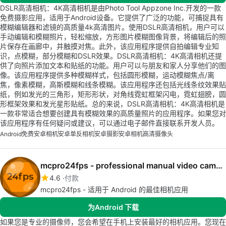
DSLR高清相机：4K高清相机是由Photo Tool Appzone Inc.开发的一款
免费摄影应用，适用于Android设备。它提供了广泛的功能，可捕捉具有
模糊编辑器和滤镜的高质量4k高清图片。使用DSLR高清相机，用户可以
手动编辑和模糊照片，轻松缩放，方形图片模糊图像背景，将编辑后的照
片保存在画廊中，并触摸对焦。此外，该应用程序提供自拍编辑专业知
识，点模糊，部分模糊和DSLR效果。DSLR高清相机：4K高清相机还提
供了向照片添加文本和贴纸的功能。用户可以与朋友和家人分享他们的图
像。该应用程序提供多种模糊样式，包括圆形模糊，运动模糊焦点/离
焦，像素模糊，高斯模糊和线条模糊。该应用程序还包括光线条纹效果贴
纸，例如发光的三角形，矩形形状，对角线霓虹框架闪电，霓虹翅膀，圆
形框架效果和发光星形贴纸。总的来说，DSLR高清相机：4K高清相机是
一款非常适合想要创建具有模糊效果的高质量照片的应用程序。如果您对
该应用程序有任何疑问或建议，可以通过电子邮件直接联系开发人员。
Android
免费安卓相机
安卓单反相机
安卓摄影
安卓相机
高清摄像头
mcpro24fps - professional manual video camera app
4.6
付款
mcpro24fps - 适用于 Android 的最佳相机应用
为Android 下载
如果您是专业的摄像师，您会希望在手机上安装最好的相机应用。您现在