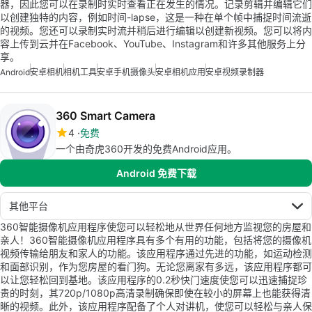
器，因此您可以在录制时实时查看正在发生的情况。记录剪辑并编辑它们
以创建独特的内容，例如时间-lapse，这是一种在单个帧中捕捉时间流逝
的视频。您还可以录制实时流并稍后进行编辑以创建新视频。您可以将内
容上传到云并在Facebook、YouTube、Instagram和许多其他服务上分
享。
Android
安卓相机
相机工具
安卓手机摄像头
安卓相机应用
安卓视频录制器
360 Smart Camera
4
免费
一个由奇虎360开发的免费Android应用。
Android 免费下载
其他平台
360智能摄像机应用程序使您可以轻松地从世界任何地方监视您的房屋和
亲人！360智能摄像机应用程序具有多个有用的功能，包括将您的摄像机
视频传输给朋友和家人的功能。该应用程序通过先进的功能，如运动检测
和面部识别，作为您房屋的看门狗。无论您离家有多远，该应用程序都可
以让您轻松回到基地。该应用程序的0.2秒快门速度使您可以迅速捕捉珍
贵的时刻，其720p/1080p高清录制确保即使在较小的屏幕上也能获得清
晰的视频。此外，该应用程序配备了个人对讲机，使您可以轻松与亲人保