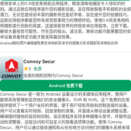
使用安卓上的0.6倍变焦相机应用程序，精准清晰地捕捉令人惊叹的时
刻。通过这款应用程序提升您的摄影技能，旨在释放智能手机相机的全部
潜力。无论您是经验丰富的摄影师还是初学者，旨在提升您的拍摄技巧，
这款应用程序都是您所有视觉叙事努力的理想伴侣。使用0.6倍变焦相机
将摄影提升到新的高度，这是探索世界的终极安卓应用程序。立即下载，
解锁大量视觉可能性，尽在您的指尖。请注意，某些功能可能需要您的安
卓设备具备特定功能才能发挥最佳效果。
Android
相机照片编辑器
免费安卓相机
安卓手机摄像头
安卓摄影
安卓相机应用
Convoy Secur
5
免费
全面的相机控制与Convoy Secur
Android 免费下载
Convoy Secur 是一款为 Android 设备设计的多媒体应用程序，使用户
能够高效管理和监控他们的安全摄像头、DVR 和 NVR。这个免费的应用
程序提供了一个用户友好的界面，便于用户轻松导航和控制连接的设备。
用户可以查看实时视频、回放录制的录像，并直接从移动设备调整设置，
确保随时随地的监控和控制。该应用程序支持多种摄像头型号，并提供运
动检测警报、远程访问和可自定义的观看选项等功能。使用 Convoy
Secur，用户可以通过接收通知和从任何地方访问他们的摄像头系统来增