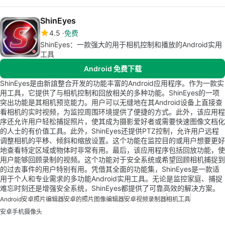
ShinEyes
4.5
免费
ShinEyes：一款强大的用于相机控制和播放的Android实用
工具
Android 免费下载
ShinEyes是由新誼整合开发的功能丰富的Android应用程序。作为一款实
用工具，它提供了与相机控制和回放相关的多种功能。ShinEyes的一项
突出功能是其相机预览能力。用户可以无缝地在其Android设备上直接查
看相机的实时视频，为监控周围环境提供了便捷的方式。此外，该应用程
序还允许用户轻松捕捉照片，使其成为摄影爱好者或需要快速图像文档化
的人士的有价值工具。此外，ShinEyes还提供PTZ控制，允许用户远程
调整相机的平移、倾斜和缩放设置。这个功能在监控目的或用户想要更好
地查看特定区域或物体时非常有用。最后，该应用程序包括回放功能，使
用户能够回顾录制的视频。这个功能对于安全系统或希望回顾相机捕捉到
的过去事件的用户特别有用。凭借其全面的功能集，ShinEyes是一款适
用于个人和专业需求的多功能Android实用工具。无论是监控家庭、捕捉
难忘时刻还是增强安全系统，ShinEyes都提供了可靠高效的解决方案。
Android
安卓照片编辑器
安卓的照片图像编辑器
安卓视频录制器
相机工具
安卓手机摄像头