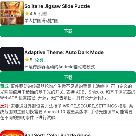
Solitaire Jigsaw Slide Puzzle
4.5
付款
单人拼图滑动拼图
下载
Adaptive Theme: Auto Dark Mode
5
免费
环境传感器驱动的Android自动暗模式
下载
赞成:
事件驱动的传感器轮询产生微不足道的背景电池耗电. 可自定义的
光照阈值用于精确的基于光的开关. 支持 ADB、Shizuku 和基于浏览器的
WebADB 设置路径. 开源，无广告项目，具有公开源代码.
反对:
需要通过外部设置方法授予 WRITE_SECURE_SETTINGS 权限. 系
统范围的主题切换需要 Android 10 或更高版本. 手动光照调节可能需要
在不同的照明条件下进行试验.
Ball Sort: Color Puzzle Game