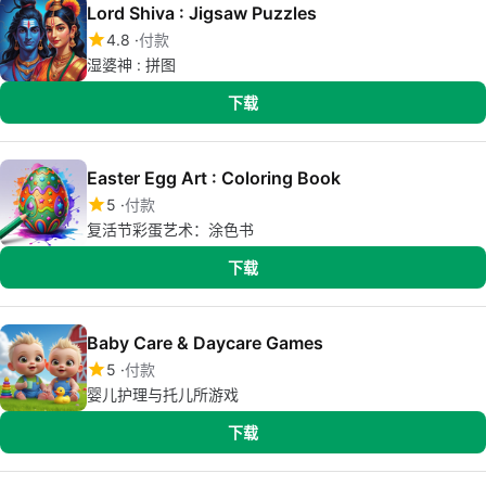
Lord Shiva : Jigsaw Puzzles
4.8
付款
湿婆神 : 拼图
下载
Easter Egg Art : Coloring Book
5
付款
复活节彩蛋艺术：涂色书
下载
Baby Care & Daycare Games
5
付款
婴儿护理与托儿所游戏
下载