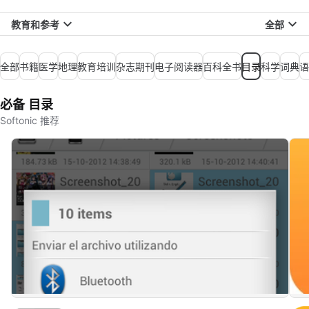
教育和参考
全部
全部
书籍
医学
地理
教育培训
杂志期刊
电子阅读器
百科全书
目录
科学
词典
语
必备 目录
Softonic 推荐