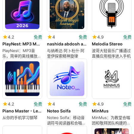
4.2
免费
4
免费
4.9
免费
PlayNest: MP3 Music
nashida abdosh aliyyii offline
Melodia Stereo
PlayNest：MP3音
与纳希达·阿卜杜什·阿
波哥大轻音乐广播通过
乐，简单的离线播放
里伊探索精神旋律
直播应用程序进入手机
器，适用于Android
4.2
免费
4
免费
4.9
免费
Piano Master - Learn Piano
Noteo Solfa
MinMus
从你的手机学习钢琴
Noteo Solfa：移动音
MinMus：为教堂合唱
调符号阅读器和合唱工
团和敬拜团队构建的移
具
动歌曲书