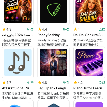
4.3
免费
4.4
免费
4
免费
اغاني أحمد سعد 2026 بدون نت
ReadySetPlay
Dai Dai Shakira Songs Offline
阿赫迈德·萨阿德粉丝
ReadySetPlay：适合
为Shakira粉丝提供全
的综合音乐应用程序
现场音乐家和乐队的舞
面的离线音乐体验
台准备工作站
4.7
免费
4.8
免费
4.2
免费
At First Sight - Sight Reading
Lagu Ipank Lengkap Offline
Piano Tutor Learn Keyboard
无尽的视奏练习与算法
专用离线 Ipank 音乐播
钢琴辅导与学习键盘：
生成的 MusicXML 渲
放器，适用于中等配置
适用于Android的便携
染乐谱
的 Android 设备
式钢琴课程