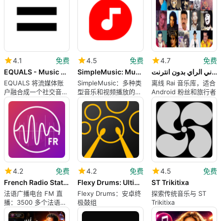
4.1
免费
4.5
免费
4.7
免费
EQUALS - Music Social Network
SimpleMusic: Music and Videos
أحسن أغاني الراي بدون انترنت
EQUALS 将流媒体账
SimpleMusic：多种类
离线 Rai 音乐库，适合
户融合成一个社交音乐
型音乐和视频播放的紧
Android 粉丝和旅行者
发现中心
凑型安卓播放器
4.2
免费
4.2
免费
4.5
免费
French Radio Stations FM Live
Flexy Drums: Ultimate Drum Set
ST Trikitixa
法语广播电台 FM 直
Flexy Drums：安卓终
探索传统音乐与 ST
播：3500 多个法语电
极鼓组
Trikitixa
台在安卓上