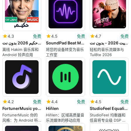
4.3
免费
4.5
免费
4.7
免费
اغاني حكيم 2026 بدون نت
SoundPad Beat Maker DAW
أغاني توليت 2026 - بدون نت
离线 Hakim 音乐库和
将您的设备转变为音乐
轻松的音乐流媒体与
Android 铃声应用
工作室
Tul8te 2026
4.2
免费
4.4
免费
4.5
免费
FortunerMusic your style
Hiňlen
StudioFeel Equalizer Bass
FortunerMusic 你的
Hiňlen：区域高质量音
StudioFeel 均衡器和
风格：为 Android 听
乐流媒体的移动应用
低音将专业级 DSP 带
众提供动手音频控制
入 Android