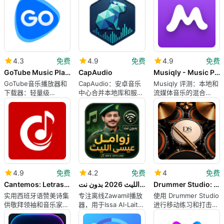
4.3
免费
4.9
免费
4.9
免费
GoTube Music PlayerDownloader
CapAudio
Musiqly - Music Playlists
GoTube音乐播放器和
CapAudio：安卓音乐
Musiqly 评测：本地和
下载器：轻量级
中心合并本地库和服务
流媒体音乐的混合
Android音乐播放器和
器
Android 播放器
下载器
4.9
免费
4.2
免费
4
免费
Cantemos: Letras y acordes
زوامل عيسى الليث 2026 بدون نت
Drummer Studio: Drum Kit
实用西班牙语赞美诗集
专注离线Zawamil播放
使用 Drummer Studio
供敬拜领袖和音乐家使
器，用于Issa Al‑Laith
进行移动练习和打击乐
用
的2026年录音
制作：鼓组