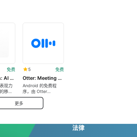
免费
5
免费
ElevenLabs: AI Voice Generator
Otter: Meeting Note Transcription Voice Recorder
表现力
Android 的免费程
的移动
序，由 Otter
Developer 开发。
更多
法律