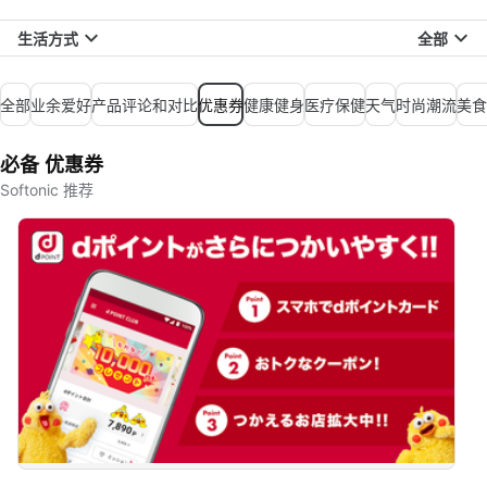
生活方式
全部
全部
业余爱好
产品评论和对比
优惠券
健康健身
医疗保健
天气
时尚潮流
美食
必备 优惠券
Softonic 推荐