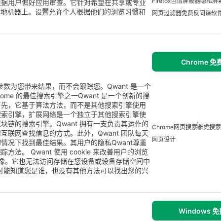
Firefox
色情屏蔽器
隐私屏
根据用户偏好应用审查。它针对希望在共享或专业
本地机器上。设置允许个人根据他们的浏览习惯和
网页过滤器
免费反间谍软
Chrome 
参数为您带来结果，而不会跟踪您。Qwant 是一个
rome 的最佳搜索引擎之一Qwant 是一个创新的搜
首先，它基于算法方法，而不是其他搜索引擎使用
搜索引擎，扩展网络是一个独立于其他搜索引擎使
链的搜索引擎。Qwant 拥有一支负责其运作的
Chrome
网页搜索
雅虎搜索
联网查找信息的方式。此外，Qwant 团队每天
网页设计
情况下找到最佳结果。其用户的隐私Qwant尊重
。 Qwant 使用 cookie 来改善用户的浏览
页面或图像。它也无法访问存储在您设备或设备存储空间中
不可能知道您是谁，也没有其他方法可以找出您的兴
Windows 