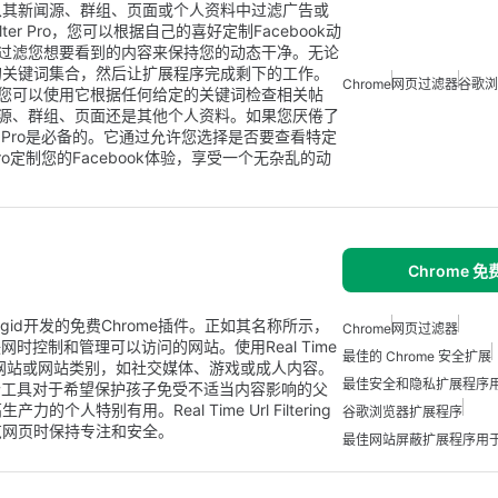
从其新闻源、群组、页面或个人资料中过滤广告或
lter Pro，您可以根据自己的喜好定制Facebook动
您过滤您想要看到的内容来保持您的动态干净。无论
的关键词集合，然后让扩展程序完成剩下的工作。
Chrome
网页过滤器
谷歌浏
验。您可以使用它根据任何给定的关键词检查相关帖
在新闻源、群组、页面还是其他个人资料。如果您厌倦了
er Pro是必备的。它通过允许您选择是否要查看特定
 Pro定制您的Facebook体验，享受一个无杂乱的动
Chrome 
s和Yoav Magid开发的免费Chrome插件。正如其名称所示，
Chrome
网页过滤器
时控制和管理可以访问的网站。使用Real Time
最佳的 Chrome 安全扩展
阻止特定网站或网站类别，如社交媒体、游戏或成人内容。
最佳安全和隐私扩展程序用于
个工具对于希望保护孩子免受不适当内容影响的父
特别有用。Real Time Url Filtering
谷歌浏览器扩展程序
览网页时保持专注和安全。
最佳网站屏蔽扩展程序用于 