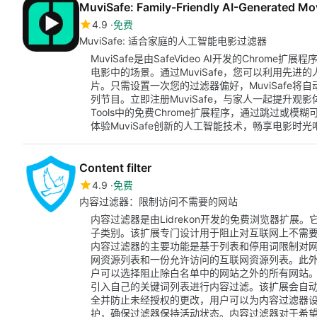
MuviSafe: Family-Friendly AI-Generated Mov
4.9
免费
MuviSafe: 适合家庭的人工智能电影过滤器
MuviSafe是由SafeVideo AI开发的Chro
电影中的场景。通过MuviSafe，您可以利用先
片。只需设置一次您的过滤器偏好，MuviSafe
列节目。立即注册MuviSafe，与家人一起提升观影体验。M
Tools中的免费Chrome扩展程序，通过跳过或
体验MuviSafe创新的人工智能技术，畅享电影时光
Content filter
4.9
免费
内容过滤器：限制访问不需要的网站
内容过滤器是由Lidrekon开发的免费浏览器扩
子类别。该扩展专门设计用于阻止对互联网上不需
内容过滤器的主要功能是基于列表和停用词限制对
网资源列表和一份允许访问的互联网资源列表。此
户可以选择阻止除白名单中的网站之外的所有网站
引入自己的关键词列表进行内容过滤。该扩展会自
全并防止未经授权的更改，用户可以为内容过滤器
护，确保过滤器保持活动状态。内容过滤器对于希