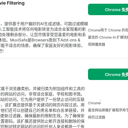
ie Filtering
Chrome 
me扩展程序，提供基于用户偏好的AI生成滤镜，可跳过或模糊
进的人工智能技术将任何电影转变为适合全家观看的影
Chrome
用于 Chrome 
将自动处理剩余部分，让您尽情享受您喜爱的电影和系
最佳的 Chrome AI 扩展
流
uviSafe是Browsers类别下Add-ons &
视频播放器
模糊可能不适合的场景，确保了家庭友好的观影体验，
吧！
Chrome 
展。它属于浏览器类别，并被归类为附加组件和工具的
要的网站的访问，非常适合家庭、学校和图书馆。
网站的访问。它为用户提供了一份禁止访问的互联
Chrome
外，该扩展还提供基于关键词的网页内容过滤。用
。他们还可以创建自己的黑名单和白名单链接，并
最佳网站屏蔽扩展程序用于 
动更新过滤器，确保最新的限制生效。为了确保安
网页过滤器
设置密码。该扩展还提供防止断开连接和删除的保
望控制对特定网站的访问的任何人来说都是一个有