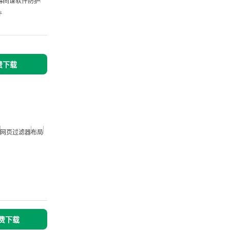
幕
间谍软件防护
件
免费下载
网页过滤器
布局
免费下载