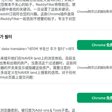
根本不关心的帖子，ReddyFilter将帮助您。使
it帖子标题中查找的关键词。一旦设置了这些关键词，
Chrome
网页过滤器
谷歌浏
Reddit订阅符合您的兴趣。这款Chrome插件是简
eddyFilter一起告别不想要的帖子，专注于对您
 추가 필터
Chrome 
n" data-translate="네이버 부동산 추가 필터">네이
升他们在NAVER land上的浏览体验。目前支
时出售和出租的房产。当激活这个过滤器时，这些同
滤器的开关来显示或隐藏这些房产。需要注意的
Chrome
网页过滤器
谷歌浏
定义在NAVER land上搜索的选项。对于任何
tHub页面上提交问题：
Chrome 
。它属于浏览器类别，被归类为Add-ons＆Tools子类。这