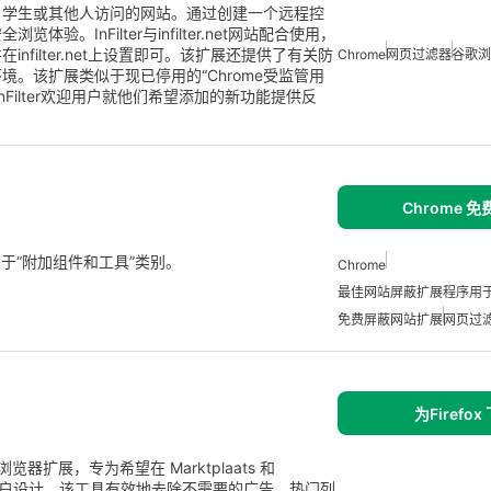
、学生或其他人访问的网站。通过创建一个远程控
InFilter与infilter.net网站配合使用，
filter.net上设置即可。该扩展还提供了有关防
Chrome
网页过滤器
谷歌浏
。该扩展类似于现已停用的“Chrome受监管用
Filter欢迎用户就他们希望添加的新功能提供反
Chrome 
 应用，属于“附加组件和工具”类别。
Chrome
最佳网站屏蔽扩展程序用于 
免费屏蔽网站扩展
网页过
为Firefox
阅的浏览器扩展，专为希望在 Marktplaats 和
fox 用户设计。该工具有效地去除不需要的广告、热门列