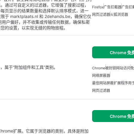
表。通过可自定义的过滤器，它增强了搜索过程，
Firefox
广告拦截器
广告拦
择每页显示的结果数量和选择默认排序模式，进一
网页过滤器
火狐浏览器
tplaats.nl 和 2dehands.be，确保它仅
参数以应用用户偏好，并不收集或传输任何数据，确保私密
用您的设置，以实现无缝的购物旅程。
Chrome 
 应用，属于“附加组件和工具”类别。
Chrome
被封锁网站访问
免
网络屏蔽器
最佳网站屏蔽扩展程序用于 
网页过滤器
Chrome 
es开发的免费Chrome扩展。它属于浏览器的类别，具体是附加