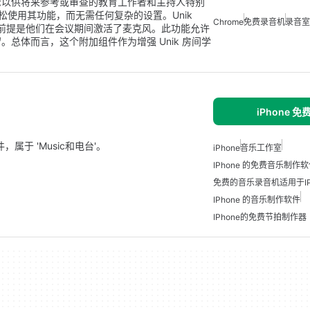
示以供将来参考或审查的教育工作者和主持人特别
轻松使用其功能，而无需任何复杂的设置。Unik
Chrome
免费录音机
录音室
音频，前提是他们在会议期间激活了麦克风。此功能允许
总体而言，这个附加组件作为增强 Unik 房间学
iPhone 
软件，属于 'Music和电台'。
iPhone
音乐工作室
IPhone 的免费音乐制作
免费的音乐录音机适用于iP
IPhone 的音乐制作软件
IPhone的免费节拍制作器