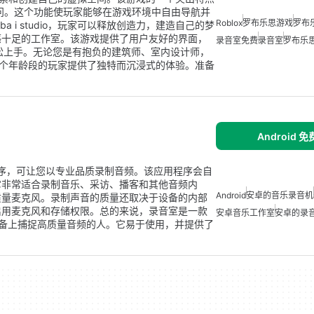
[C]来访问。这个功能使玩家能够在游戏环境中自由导航并
Roblox
罗布乐思游戏
罗布
a i studio，玩家可以释放创造力，建造自己的梦
感十足的工作室。该游戏提供了用户友好的界面，
录音室免费
录音室
罗布乐
轻松上手。无论您是有抱负的建筑师、室内设计师，
dio为各个年龄段的玩家提供了独特而沉浸式的体验。准备
Android 
oid应用程序，可让您以专业品质录制音频。该应用程序会自
它非常适合录制音乐、采访、播客和其他音频内
Android
安卓的音乐录音机
质量麦克风。录制声音的质量还取决于设备的内部
启用麦克风和存储权限。总的来说，录音室是一款
安卓音乐工作室
安卓的录
d设备上捕捉高质量音频的人。它易于使用，并提供了