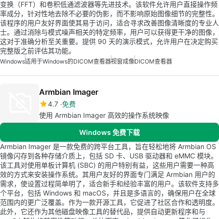
变换（FFT）和卷积低通滤波器等先进技术。该软件允许用户直接操作频
率成分，针对性地去除不必要的伪影，而不影响原始图像细节的完整性。
该程序的用户友好界面使其易于访问，适合寻求改善图像清晰度的专业人
士。通过消除与模式噪声相关的特定频率，用户可以获得更干净的图像，
这对于准确分析至关重要。提供 90 天的演示模式，允许用户在决定购买
完整版之前评估其功能。
Windows
适用于Windows的DICOM查看器
视窗成像
DICOM查看器
Armbian Imager
4.7
免费
使用 Armbian Imager 高效的操作系统映像
Windows 免费下载
Armbian Imager 是一款免费的跨平台工具，旨在轻松地将 Armbian OS
镜像闪存到各种存储介质上，包括 SD 卡、USB 驱动器和 eMMC 模块。
该工具对使用单板计算机 (SBC) 的用户特别有益，这些用户需要一种高
效的方式来安装操作系统。其用户友好的界面专门满足 Armbian 用户的
需求，使设置过程简单明了，适合新手和经验丰富的用户。该软件支持多
个平台，包括 Windows 和 macOS，并且是多语言的，确保用户在全球
范围内的更广泛覆盖。作为一款开源工具，它促进了社区合作和透明度。
此外，它还作为其他磁盘映像工具的替代品，提供自动更新程序和与