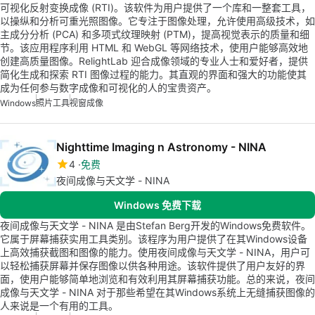
可视化反射变换成像 (RTI)。该软件为用户提供了一个库和一整套工具，
以操纵和分析可重光照图像。它专注于图像处理，允许使用高级技术，如
主成分分析 (PCA) 和多项式纹理映射 (PTM)，提高视觉表示的质量和细
节。该应用程序利用 HTML 和 WebGL 等网络技术，使用户能够高效地
创建高质量图像。RelightLab 迎合成像领域的专业人士和爱好者，提供
简化生成和探索 RTI 图像过程的能力。其直观的界面和强大的功能使其
成为任何参与数字成像和可视化的人的宝贵资产。
Windows
照片工具
视窗成像
Nighttime Imaging n Astronomy - NINA
4
免费
夜间成像与天文学 - NINA
Windows 免费下载
夜间成像与天文学 - NINA 是由Stefan Berg开发的Windows免费软件。
它属于屏幕捕获实用工具类别。该程序为用户提供了在其Windows设备
上高效捕获截图和图像的能力。使用夜间成像与天文学 - NINA，用户可
以轻松捕获屏幕并保存图像以供各种用途。该软件提供了用户友好的界
面，使用户能够简单地浏览和有效利用其屏幕捕获功能。总的来说，夜间
成像与天文学 - NINA 对于那些希望在其Windows系统上无缝捕获图像的
人来说是一个有用的工具。