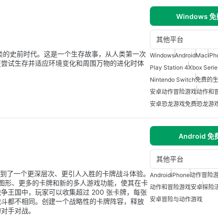
Windows 
其他平台
类的史前时代。这是一个生存故事，从人类第一次
Windows
Android
Mac
iPh
在尝试生存并适应环境变化和周围万物的进化时体
Play Station 4
Xbox Serie
Nintendo Switch
免费的生
安卓动作冒险游戏
动作和
安卓恐龙游戏免费
恐龙游
Android 
其他平台
提升到了一个更深层次、更引人入胜的卡牌战斗体验。
Android
iPhone
动作冒险
的图形、更多的卡牌和新的多人游戏功能，使其在卡
动作和冒险游戏安卓
探险
王国中，玩家可以收集超过 200 张卡牌，每张
安卓冒险与动作游戏
战斗都不相同。创建一个战略性的卡牌阵容，释放
的对手对战。