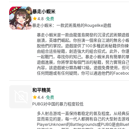
暴走小蝦米
4.8
免费
暴走小蝦米：一款武術風格的Rougelike遊戲
暴走小蝦米是一款由龍蛋島開發的沉浸式武術類遊
崩潰，英雄們崛起。你扮演一個來自江湖的無名小
脫他們的掌控。遊戲提供了100多種武術秘籍供你
由組合這些秘籍，創造強大的組合招式。此外，你
一起戰鬥，尋找你的知己。暴走小蝦米具有簡單的單
遊戲進展，你將學習每個門派的秘籍，努力實現自
內容，該遊戲被分類為輔12級。遊戲免費使用，但
任何問題或有任何疑問，你可以通過他們的Facebo
和平精英
4.4
免费
PUBG对中国的暴力程度较低
多人射击游戏一直保持着稳定的普及程度。从经典反恐精
显而易见的是，每一代人都拥有自己的大型射击游戏
PlayerUnknown的Battlegrounds或PUB