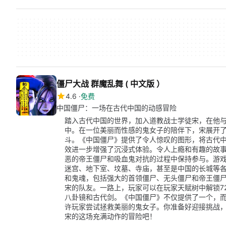
僵尸大战 群魔乱舞 ( 中文版 ）
4.6
免费
中国僵尸：一场在古代中国的动感冒险
踏入古代中国的世界，加入道教战士学徒宋，在他
中。在一位美丽而性感的鬼女子的陪伴下，宋展开
斗。《中国僵尸》提供了令人惊叹的图形，将古代
效进一步增强了沉浸式体验。令人上瘾和有趣的故
恶的帝王僵尸和吸血鬼对抗的过程中保持参与。游戏
迷宫、地下室、坟墓、寺庙，甚至是中国的长城等
和鬼魂，包括强大的首领僵尸、无头僵尸和帝王僵
宋的队友。一路上，玩家可以在玩家天赋树中解锁7
八卦镜和古代剑。《中国僵尸》不仅提供了一个，
许玩家尝试拯救美丽的鬼女子。你准备好迎接挑战
宋的这场充满动作的冒险吧！