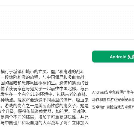
Android 
与横行于城镇和城市的亡灵、僵尸和鬼魂的战斗
了一段惊险刺激的旅程，与中国僵尸和吸血鬼战
中国的黑暗和恐怖氛围栩栩如生。恐怖和逼真的音
事情节使玩家在与鬼女子一起前往中国北部，与邪
Android
安卓免费僵尸生存
发生在一个完全3D的环境中，包括古老的森林、
各种地点。玩家将会遭遇不同类型的僵尸、吸血鬼
动作和冒险游戏安卓
安卓
尸。游戏的亮点之一是美丽而性感的鬼女子，她是
安卓动作冒险游戏
安卓僵
2个升级，获得传统道教武器，如符咒、灵魂钟、
而是两个不同的结局，增加了可重复游玩性，并允
，与中国僵尸和吸血鬼的大军战斗了吗？立即加入