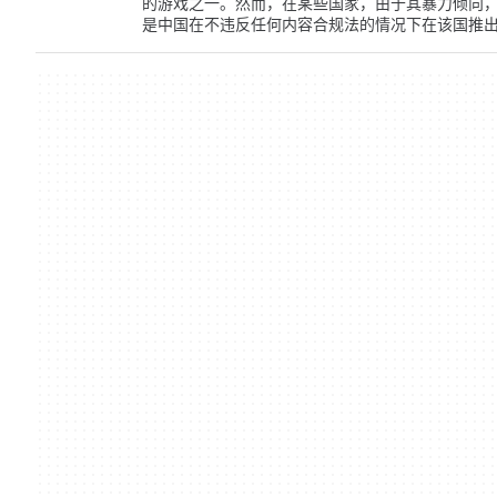
的游戏之一。然而，在某些国家，由于其暴力倾向，PUBG
是中国在不违反任何内容合规法的情况下在该国推出