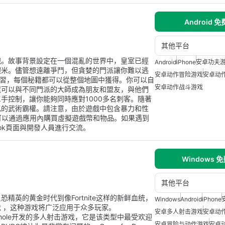
Android 
其他平台
戲。故事背景設定在一個混亂的世界中，皇室已經
Android
iPhone
安卓功夫
蝦米。儘管想遠離爭鬥，但貪婪的門派讓你難以逃
安卓动作冒险游戏
安卓动
練習，每個秘籍都可以從整個地圖中獲得。你可以自
安卓动作战斗游戏
還可以與不同門派的大師成為朋友和盟友，與他們
手控制，讓你能夠同時應對1000多名刺客。隨著
己的武術霸權。請注意，由於遊戲中包含暴力和性
可以通過應用內購買虛擬遊戲幣和物品。如果遇到
ok頁面與開發人員進行交流。
Windows 
其他平台
英的黄金时代到像Fortnite这样的新鲜血统，
Windows
Android
iPhone
 ，这种游戏将广泛应用于众多玩家。
安卓多人射击游戏
安卓动
G是由Bluehole开发的多人射击游戏，它是该类型中最受欢迎
安卓冒险与动作游戏
安卓