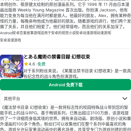
本明创作、筱原健太绘制的原创漫画系列。它于 1996 年 11 月由日本漫
画出版商 Weekly Young Magazine 首次出版。你扮演 Jackson，他有
能力变身为每当他在满月时都是狼人。他最好的朋友，Alex，拥有某种奇
怪的力量，每晚亲吻他成为他最好的朋友。随着游戏的进行，他们两个发
展了关系，并且他们相爱了。他们经常接吻，而且他们的关系加深了。
Android
安卓恋爱故事游戏
适用于安卓的视觉小说
安卓动漫游戏
动漫游戏
安卓浪漫游戏
とある魔術の禁書目録 幻想収束
4.6
免费
对于系列粉丝来说，《某魔法禁书目录 幻想收束》是一款具
有纪念性的战斗角色扮演游戏。
Android 免费下载
其他平台
《魔法禁书目录 幻想收束》是一款将标志性的校园特殊战斗带到您的智
能手机上的战斗RPG。基于畅销系列，已售出超过3100万册，该游戏提
供了一个详细而身临其境的世界。拥有来自动画、剧场版、原创小说和番
外漫画的100多个角色，粉丝们可以收集他们在整个系列中最喜欢的角
色。游戏允许玩家重温动画中的著名场景，并享受专门为游戏创建的原创