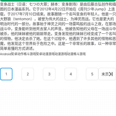
变身战士（日语：七つの大罪；赫本：变身剧场）是由后藤古弘创作和插
图的日本漫画系列。它于2012年4月22日开始在《周刊少年Jump》上连
载，于2017年7月10日结束。故事跟随一个名叫变身的年轻人，他是一只
大野狼（tentomon），被誉为伟大的战士，为神灵而战。它也是更大的
明治时代的一部分。故事始于神灵之间的一场雷鸣般的战斗之夜，在那场
战斗中，变身能听到他死去家人的声音。他被告知他的父母在一场战斗中
被杀，他的妹妹被他的姐姐带走。变身发现他的妹妹已经变成了一个名叫
的怪物，他决定去杀了她。在这个过程中，他遇到了许多其他的怪物和恶
魔，他发现这个世界处于危险之中。这是一个非常长的故事，以一种非常
简单易懂的方式讲述。
Android
安卓动作格斗游戏
安卓动漫游戏
动漫游戏
动漫格斗游戏
1
2
3
4
5
末页