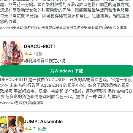
處，無需花一分錢。姬百樂劍與櫻的浪漫起舞以輕鬆和閒置的遊戲方式，
讓您在享受動漫女孩的甜蜜戀愛的同時，還能體驗戰略戰鬥和角色發展。
每天只需花費15分鐘，即可獲得稀有資源和角色，征服挑戰，輕鬆擴展
您的收藏。
Android
安卓动漫游戏
移动卡牌游戏
安卓恋爱故事游戏
安卓浪漫游戏
安卓乙女游戏
DRACU-RIOT!
4
付款
动漫风格冒险视觉小说
为Windows 下载
DRACU-RIOT! 是一款由 YUZUSOFT 开发的高端冒险游戏。它是一部设
定在 未来 特别行政区 Aqua Eden 的视觉小说。结合了动漫风格的视觉
效果与 丰富的叙事、浪漫、喜剧和 多个结局，这款游戏将 选择驱动的叙
事 与多彩的角色和情感戏剧融合在一起，提供了一种 单人 的体验。
Windows
冒险游戏
动漫游戏
JUMP: Assemble
4.2
免费