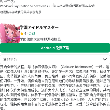
的第一次。
Windows
Play Station 5
Xbox Series X|S
多人格斗游戏
动漫游戏
格斗游戏
动漫格斗游戏
我的英雄学院背景
学園アイドルマスター
4
免费
学园偶像大师模拟游戏概览
Android 免费下载
其他平台
开始全新的旅程，与《学园偶像大师》（Gakuen Idolmaster）一起，这
是《偶像大师》系列的新鲜作品。设定在一所名门偶像培训学校，初穗学
园，您将扮演制作人的角色，负责培养一群不同背景的志向偶像，帮助她
们闪耀。一开始，偶像候选人仍在磨练她们的歌唱和舞蹈技能。通过您的
制作努力，引导她们成为优秀的偶像，努力在现场表演中取得成功。见证
她们不仅作为偶像而成长，还作为个人成长，与您建立深厚的羁绊，共同
努力达到偶像巅峰。体验下一代偶像培训模拟游戏，您的影响力塑造她们
的能力和未来。自2005年以来，《偶像大师》系列因其引人入胜的游戏
玩法、独特的角色和丰富的音乐选择而备受喜爱，深受广泛粉丝群体的喜
爱。