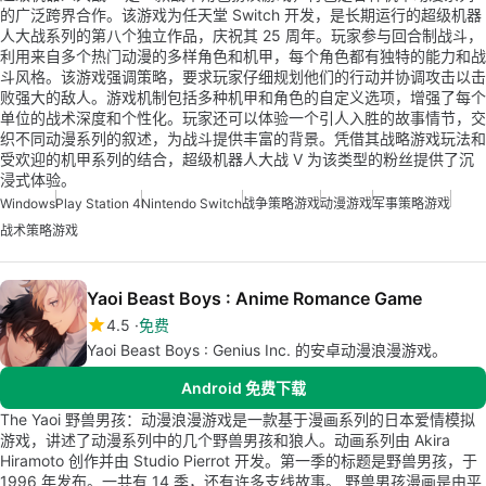
的广泛跨界合作。该游戏为任天堂 Switch 开发，是长期运行的超级机器
人大战系列的第八个独立作品，庆祝其 25 周年。玩家参与回合制战斗，
利用来自多个热门动漫的多样角色和机甲，每个角色都有独特的能力和战
斗风格。该游戏强调策略，要求玩家仔细规划他们的行动并协调攻击以击
败强大的敌人。游戏机制包括多种机甲和角色的自定义选项，增强了每个
单位的战术深度和个性化。玩家还可以体验一个引人入胜的故事情节，交
织不同动漫系列的叙述，为战斗提供丰富的背景。凭借其战略游戏玩法和
受欢迎的机甲系列的结合，超级机器人大战 V 为该类型的粉丝提供了沉
浸式体验。
Windows
Play Station 4
Nintendo Switch
战争策略游戏
动漫游戏
军事策略游戏
战术策略游戏
Yaoi Beast Boys : Anime Romance Game
4.5
免费
Yaoi Beast Boys : Genius Inc. 的安卓动漫浪漫游戏。
Android 免费下载
The Yaoi 野兽男孩：动漫浪漫游戏是一款基于漫画系列的日本爱情模拟
游戏，讲述了动漫系列中的几个野兽男孩和狼人。动画系列由 Akira
Hiramoto 创作并由 Studio Pierrot 开发。第一季的标题是野兽男孩，于
1996 年发布。一共有 14 季，还有许多支线故事。 野兽男孩漫画是由平