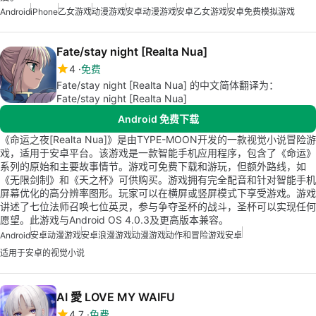
Android
iPhone
乙女游戏
动漫游戏
安卓动漫游戏
安卓乙女游戏
安卓免费模拟游戏
Fate/stay night [Realta Nua]
4
免费
Fate/stay night [Realta Nua] 的中文简体翻译为：
Fate/stay night [Realta Nua]
Android 免费下载
《命运之夜[Realta Nua]》是由TYPE-MOON开发的一款视觉小说冒险游
戏，适用于安卓平台。该游戏是一款智能手机应用程序，包含了《命运》
系列的原始和主要故事情节。游戏可免费下载和游玩，但额外路线，如
《无限剑制》和《天之杯》可供购买。游戏拥有完全配音和针对智能手机
屏幕优化的高分辨率图形。玩家可以在横屏或竖屏模式下享受游戏。游戏
讲述了七位法师召唤七位英灵，参与争夺圣杯的战斗，圣杯可以实现任何
愿望。此游戏与Android OS 4.0.3及更高版本兼容。
Android
安卓动漫游戏
安卓浪漫游戏
动漫游戏
动作和冒险游戏安卓
适用于安卓的视觉小说
AI 愛 LOVE MY WAIFU
4.7
免费