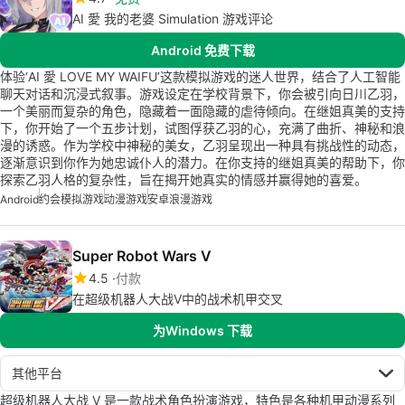
AI 愛 我的老婆 Simulation 游戏评论
Android 免费下载
体验‘AI 愛 LOVE MY WAIFU’这款模拟游戏的迷人世界，结合了人工智能
聊天对话和沉浸式叙事。游戏设定在学校背景下，你会被引向日川乙羽，
一个美丽而复杂的角色，隐藏着一面隐藏的虐待倾向。在继姐真美的支持
下，你开始了一个五步计划，试图俘获乙羽的心，充满了曲折、神秘和浪
漫的诱惑。作为学校中神秘的美女，乙羽呈现出一种具有挑战性的动态，
逐渐意识到你作为她忠诚仆人的潜力。在你支持的继姐真美的帮助下，你
探索乙羽人格的复杂性，旨在揭开她真实的情感并赢得她的喜爱。
Android
约会模拟游戏
动漫游戏
安卓浪漫游戏
Super Robot Wars V
4.5
付款
在超级机器人大战V中的战术机甲交叉
为Windows 下载
其他平台
超级机器人大战 V 是一款战术角色扮演游戏，特色是各种机甲动漫系列