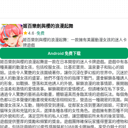
姬百樂劍與櫻的浪漫起舞
4.6
免费
姬百樂劍與櫻的浪漫起舞：一款擁有美麗動漫女孩的迷人卡
牌遊戲
Android 免费下载
姬百樂劍與櫻的浪漫起舞是一款在日本開發的迷人卡牌遊戲。遊戲中有各
種美麗的動漫女孩，包括校服女孩、比基尼寶貝、溫泉妻子和貼心的姐
姐。這些令人驚艷的女孩圍繞著你，讓你沉浸在夢幻般的世界中。沉迷於
迷人的動漫女孩的盛宴，她們不僅在你的指揮下戰鬥，還會解鎖各種誘人
的形象，如戰損、墮落和其他誘人的外貌。解鎖浪漫的故事情節，展開融
合溫柔和激情的愛情故事。解鎖親密的愛情模式，但請確保在私下享受。
通過令人驚艷的藝術品和動畫，體驗逼真而身臨其境的遊戲玩法。每個角
色都以日本聲優的動畫視覺和配音栩栩如生，營造出一種親密的氛圍。與
動漫女孩深入互動，隨時感受到連接。從鄰家女孩到豐滿的姐姐，可愛的
貓咪女孩和兇猛的女兵，選擇各種各樣的女性角色。遊戲擁有數百種不同
的外貌和形式，滿足您所有的私人幻想，讓您體驗前所未有的後宮冒險。
遊戲提供豐厚的獎勵和頻繁的獎金。遊戲團隊確保玩家獲得豐富的禮物和
好處，包括註冊時的10套性感服裝和1088張卡牌抽獎。享受白騎士的好