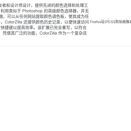
，专为网页开发者和设计师设计，提供先进的颜色选择和处理工
类似于 Photoshop 的高级颜色选择器，并无
析器，可以从任何网站提取颜色调色板，使其成为任
lorZilla 还提供颜色历史记录，以便快速访问
Firefox
设计
CSS
剪贴板
像
盘快捷键以提高效率。该扩展已完全重写，以符合
凭借其广泛的功能，ColorZilla 作为一个复杂且