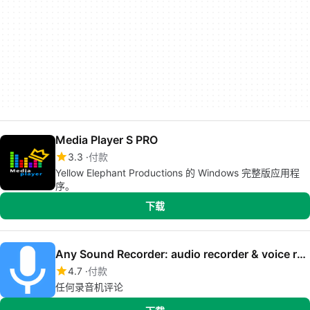
Media Player S PRO
3.3
付款
Yellow Elephant Productions 的 Windows 完整版应用程
序。
下载
Any Sound Recorder: audio recorder & voice recorder
4.7
付款
任何录音机评论