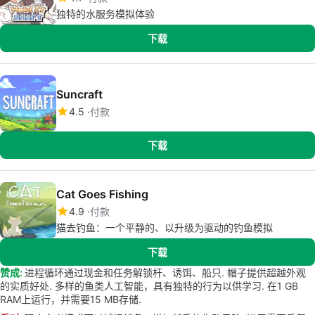
独特的水服务模拟体验
下载
Suncraft
4.5
付款
下载
Cat Goes Fishing
4.9
付款
猫去钓鱼：一个平静的、以升级为驱动的钓鱼模拟
下载
赞成:
进程循环通过现金和任务解锁杆、诱饵、船只. 帽子提供超越外观
的实质好处. 多样的鱼类人工智能，具有独特的行为以供学习. 在1 GB
RAM上运行，并需要15 MB存储.