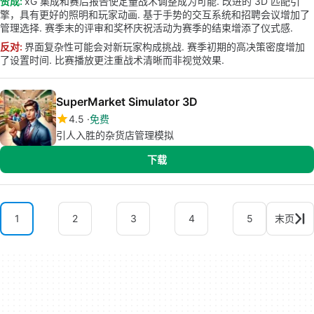
赞成:
xG 集成和赛后报告使定量战术调整成为可能. 改进的 3D 匹配引
擎，具有更好的照明和玩家动画. 基于手势的交互系统和招聘会议增加了
管理选择. 赛季末的评审和奖杯庆祝活动为赛季的结束增添了仪式感.
反对:
界面复杂性可能会对新玩家构成挑战. 赛季初期的高决策密度增加
了设置时间. 比赛播放更注重战术清晰而非视觉效果.
SuperMarket Simulator 3D
4.5
免费
引人入胜的杂货店管理模拟
下载
1
2
3
4
5
末页