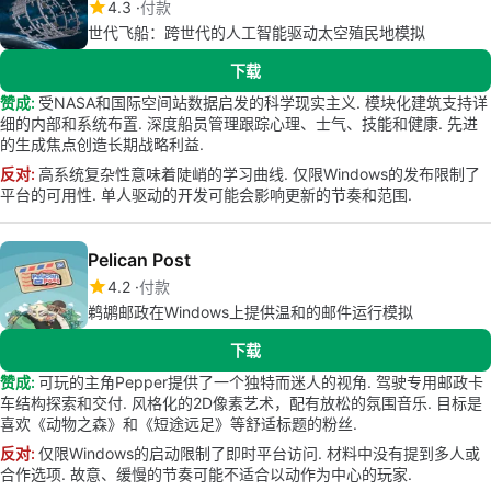
4.3
付款
世代飞船：跨世代的人工智能驱动太空殖民地模拟
下载
赞成:
受NASA和国际空间站数据启发的科学现实主义. 模块化建筑支持详
细的内部和系统布置. 深度船员管理跟踪心理、士气、技能和健康. 先进
的生成焦点创造长期战略利益.
反对:
高系统复杂性意味着陡峭的学习曲线. 仅限Windows的发布限制了
平台的可用性. 单人驱动的开发可能会影响更新的节奏和范围.
Pelican Post
4.2
付款
鹈鹕邮政在Windows上提供温和的邮件运行模拟
下载
赞成:
可玩的主角Pepper提供了一个独特而迷人的视角. 驾驶专用邮政卡
车结构探索和交付. 风格化的2D像素艺术，配有放松的氛围音乐. 目标是
喜欢《动物之森》和《短途远足》等舒适标题的粉丝.
反对:
仅限Windows的启动限制了即时平台访问. 材料中没有提到多人或
合作选项. 故意、缓慢的节奏可能不适合以动作为中心的玩家.