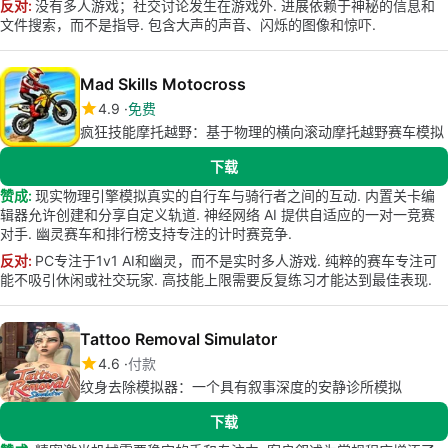
反对:
没有多人游戏；社交讨论发生在游戏外. 进展依赖于神秘的信息和
文件搜索，而不是指导. 包含大声的声音、闪烁的图像和惊吓.
Mad Skills Motocross
4.9
免费
疯狂技能摩托越野：基于物理的横向滚动摩托越野赛车模拟
下载
赞成:
现实物理引擎模拟真实的自行车与骑行者之间的互动. 内置关卡编
辑器允许创建和分享自定义轨道. 神经网络 AI 提供自适应的一对一竞赛
对手. 幽灵赛车和排行榜支持专注的计时赛竞争.
反对:
PC专注于1v1 AI和幽灵，而不是实时多人游戏. 纯粹的赛车专注可
能不吸引休闲或社交玩家. 高技能上限需要反复练习才能达到最佳表现.
Tattoo Removal Simulator
4.6
付款
纹身去除模拟器：一个具有叙事深度的安静诊所模拟
下载