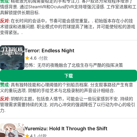
赞成:
精密激光机械需要稳定的手和专注力. 客户叙述为常规程序增添了
情感背景. 通过SteamVR和Oculus的VR支持增强沉浸感. 工作室进展和工
具解锁提供长期目标.
反对:
在长时间的会话中，节奏可能会感觉重复。. 初始版本存在小的技
术错误和进展问题. 职业模式中的罚球提高了赌注，并可能使轻松的游戏
变得紧张。.
Terror: Endless Night
4.6
付款
恐怖：无尽的夜晚融合了北极生存与严酷的指挥决策
下载
赞成:
具有独特技能和心理阈值的个别船员档案. 分支叙事路径产生有意
义的重玩选项. 阴郁的手绘艺术与北极录制的声音设计相结合.
反对:
阴郁的主题，包括食人情节，可能会让一些玩家感到不安. 持续的
管理需求需要持续的关注. 对内心冲突的强调降低了以行动为中心的吸引
力.
Yuremizu: Hold It Through the Shift
4.1
付款