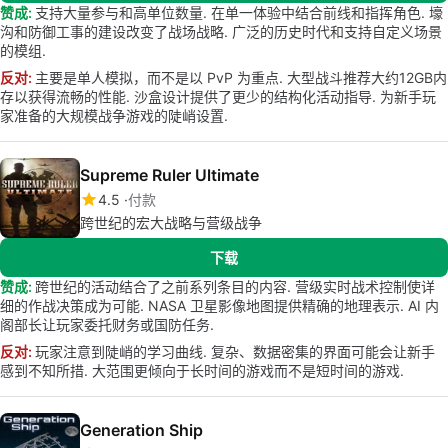
赞成:
支持大量参与和高单位数量. 在单一体验中结合前线和指挥角色. 壕
沟和防御工事的建设改变了战场战略. 广泛的历史时代和支持自定义场景
的模组.
反对:
主要是单人模拟，而不是以 PvP 为重点. 大型战斗推荐大约12GB内
存以获得流畅的性能. 沙盒设计提供了更少的结构化活动指导. 为新手玩
家准备的大规模战争游戏的陡峭设置.
Supreme Ruler Ultimate
4.5
付款
跨世纪的宏大战略与营级战争
下载
赞成:
跨世纪的活动结合了之前系列条目的内容. 营级实时战术控制使详
细的作战决策成为可能. NASA 卫星影像地图提供精确的地理表示. AI 内
阁部长让玩家委托财务或国防任务.
反对:
玩家注意到陡峭的学习曲线. 复杂、数据密集的界面可能会让新手
感到不知所措. 大范围更倾向于长时间的游戏而不是短时间的游戏.
Generation Ship