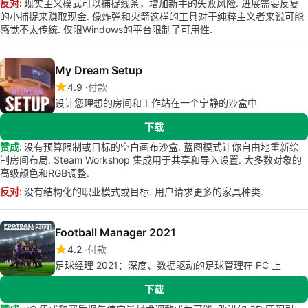
反对:
现实主义模式可以捕捉线条，增加新手的失败风险. 进展需要反复
的小捕捉来赚取现金. 像炸弹和火箭这样的工具对于纯粹主义者来说可能
感觉不太传统. 仅限Windows的平台限制了可用性.
My Dream Setup
4.9
付款
设计您理想的房间和工作站在一个宁静的沙盒中
下载
赞成:
没有预算限制或目标的空白画布沙盒. 蓝图模式让你自由地重新绘
制房间布局. Steam Workshop 集成用于共享和导入设置. 大多数对象的
高级颜色和RGB调整.
反对:
没有结构化的职业模式或目标. 用户请求更多的家具种类.
Football Manager 2021
4.2
付款
足球经理 2021：深度、数据驱动的足球管理在 PC 上
下载