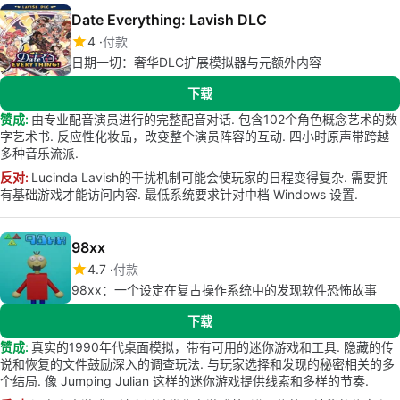
Date Everything: Lavish DLC
4
付款
日期一切：奢华DLC扩展模拟器与元额外内容
下载
赞成:
由专业配音演员进行的完整配音对话. 包含102个角色概念艺术的数
字艺术书. 反应性化妆品，改变整个演员阵容的互动. 四小时原声带跨越
多种音乐流派.
反对:
Lucinda Lavish的干扰机制可能会使玩家的日程变得复杂. 需要拥
有基础游戏才能访问内容. 最低系统要求针对中档 Windows 设置.
98xx
4.7
付款
98xx：一个设定在复古操作系统中的发现软件恐怖故事
下载
赞成:
真实的1990年代桌面模拟，带有可用的迷你游戏和工具. 隐藏的传
说和恢复的文件鼓励深入的调查玩法. 与玩家选择和发现的秘密相关的多
个结局. 像 Jumping Julian 这样的迷你游戏提供线索和多样的节奏.