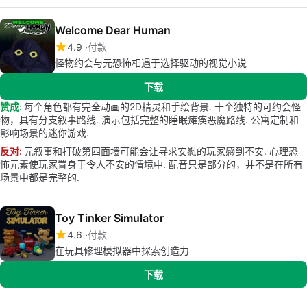
Welcome Dear Human
4.9
付款
怪物约会与元恐怖相遇于选择驱动的视觉小说
下载
赞成:
每个角色都有完全动画的2D精灵和手绘背景. 十个独特的可约会怪
物，具有分支叙事路线. 演示包括完整的睡眠瘫痪恶魔路线. 公寓定制和
影响场景的迷你游戏.
反对:
元叙事和打破第四面墙可能会让寻求安慰的玩家感到不安. 心理恐
怖元素使玩家置身于令人不安的情境中. 配音只是部分的，并不是在所有
场景中都是完整的.
Toy Tinker Simulator
4.6
付款
在玩具修理模拟器中探索创造力
下载