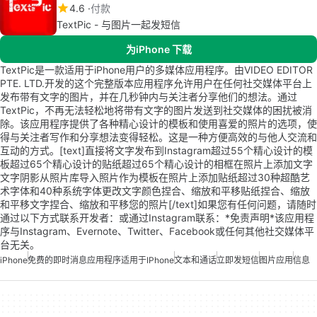
4.6
付款
TextPic - 与图片一起发短信
为iPhone 下载
TextPic是一款适用于iPhone用户的多媒体应用程序。由VIDEO EDITOR
PTE. LTD.开发的这个完整版本应用程序允许用户在任何社交媒体平台上
发布带有文字的图片，并在几秒钟内与关注者分享他们的想法。通过
TextPic，不再无法轻松地将带有文字的图片发送到社交媒体的困扰被消
除。该应用程序提供了各种精心设计的模板和使用喜爱的照片的选项，使
得与关注者写作和分享想法变得轻松。这是一种方便高效的与他人交流和
互动的方式。[text]直接将文字发布到Instagram超过55个精心设计的模
板超过65个精心设计的贴纸超过65个精心设计的相框在照片上添加文字
文字阴影从照片库导入照片作为模板在照片上添加贴纸超过30种超酷艺
术字体和40种系统字体更改文字颜色捏合、缩放和平移贴纸捏合、缩放
和平移文字捏合、缩放和平移您的照片[/text]如果您有任何问题，请随时
通过以下方式联系开发者：或通过Instagram联系：*免责声明*该应用程
序与Instagram、Evernote、Twitter、Facebook或任何其他社交媒体平
台无关。
iPhone
免费的即时消息应用程序适用于iPhone
文本和通话
立即发短信
图片应用
信息