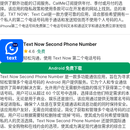
提供了额外功能的订阅服务。CallMe订阅提供年付、季付或月付的选
择。该应用的隐私政策和使用条款可以在开发者的网站上找到。总的来
说，TXT NOW：Text Call是一款方便可靠的应用，适合那些希望拥有一
个私人的第二个电话号码用于通话和发送短信而不使用个人号码的人。
iPhone
第二个电话号码免费
第二个电话号码
文本和通话
文字和通话免费
立即发短信
Text Now Second Phone Number
4.6
免费
轻松沟通，使用 Text Now 第二个电话号码
Android 免费下载
Text Now Second Phone Number 是一款多功能通信应用，旨在为寻求
轻松管理多个电话号码的 Android 用户提供服务。它为个人和专业通信
提供了简单的解决方案，允许用户在无需额外线路的情况下获得第二个电
话号码。用户可以从超过 60 个区号中选择，选择适合他们特定需求的本
地号码，无论是用于商业、娱乐还是旅行。该应用通过提供无限匿名号码
来促进隐私，确保个人信息在享受无缝通话和消息功能的同时保持安全。
该应用用户友好，无需合同或验证，简化了获取和管理多个电话号码的过
程。用户可以根据需要轻松删除或“烧掉”号码，使其成为任何希望增强隐
私的人的灵活选择。Text Now Second Phone Number 还提供国际通
话、安全购物和在线约会的选项，使其成为满足现代通信需求的综合工