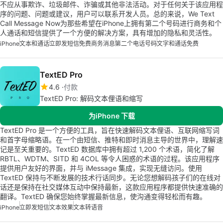
不应从事欺诈、垃圾邮件、诈骗或其他非法活动。对于任何关于该应用程
序的问题、问题或建议，用户可以联系开发人员。总的来说，We Text
Call Message Now为那些希望在iPhone上拥有第二个号码进行商务和个
人通话和短信提供了一个方便的解决方案，具有增加的隐私和灵活性。
iPhone
文本和通话
立即发短信
免费商务消息
第二个电话号码
文字和通话免费
TextED Pro
4.6
付款
TextED Pro: 解码文本俚语和缩写
为iPhone 下载
TextED Pro 是一个方便的工具，旨在快速解码文本俚语、互联网缩写词
和首字母缩略语。在一个由短信、推特和即时消息主导的世界中，理解速
记是至关重要的。TextED 数据库中拥有超过 1,200 个术语，简化了解
RBTL、WDTM、SITD 和 4COL 等令人困惑的术语的过程。该应用程序
提供用户友好的界面，并与 iMessage 集成，实现无缝访问。使用
TextED 保持与不断发展的技术行话同步。无论您想解码孩子们的在线对
话还是保持在社交媒体互动中保持最新，这款应用程序都提供快速准确的
翻译。TextED 确保您始终掌握最新信息，使沟通变得轻松而有趣。
iPhone
立即发短信
文本效果
文本转语音