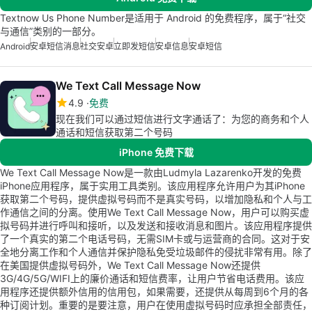
Textnow Us Phone Number是适用于 Android 的免费程序，属于“社交
与通信”类别的一部分。
Android
安卓短信消息
社交安卓
立即发短信
安卓信息
安卓短信
We Text Call Message Now
4.9
免费
现在我们可以通过短信进行文字通话了：为您的商务和个人
通话和短信获取第二个号码
iPhone 免费下载
We Text Call Message Now是一款由Ludmyla Lazarenko开发的免费
iPhone应用程序，属于实用工具类别。该应用程序允许用户为其iPhone
获取第二个号码，提供虚拟号码而不是真实号码，以增加隐私和个人与工
作通信之间的分离。使用We Text Call Message Now，用户可以购买虚
拟号码并进行呼叫和接听，以及发送和接收消息和图片。该应用程序提供
了一个真实的第二个电话号码，无需SIM卡或与运营商的合同。这对于安
全地分离工作和个人通信并保护隐私免受垃圾邮件的侵扰非常有用。除了
在美国提供虚拟号码外，We Text Call Message Now还提供
3G/4G/5G/WIFI上的廉价通话和短信费率，让用户节省电话费用。该应
用程序还提供额外信用的信用包，如果需要，还提供从每周到6个月的各
种订阅计划。重要的是要注意，用户在使用虚拟号码时应承担全部责任，