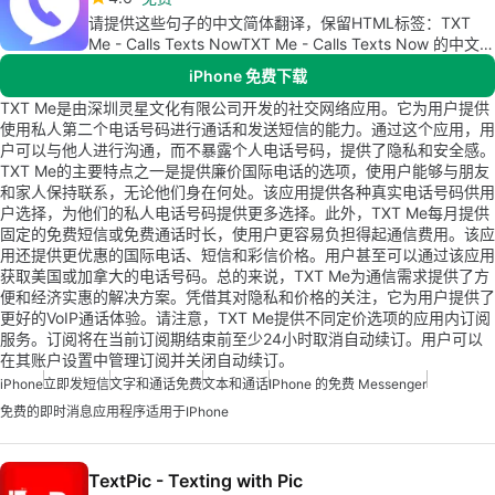
请提供这些句子的中文简体翻译，保留HTML标签：TXT
Me - Calls Texts NowTXT Me - Calls Texts Now 的中文简
体翻译为：立即给我发短信 - 打电话 发短信
iPhone 免费下载
TXT Me是由深圳灵星文化有限公司开发的社交网络应用。它为用户提供
使用私人第二个电话号码进行通话和发送短信的能力。通过这个应用，用
户可以与他人进行沟通，而不暴露个人电话号码，提供了隐私和安全感。
TXT Me的主要特点之一是提供廉价国际电话的选项，使用户能够与朋友
和家人保持联系，无论他们身在何处。该应用提供各种真实电话号码供用
户选择，为他们的私人电话号码提供更多选择。此外，TXT Me每月提供
固定的免费短信或免费通话时长，使用户更容易负担得起通信费用。该应
用还提供更优惠的国际电话、短信和彩信价格。用户甚至可以通过该应用
获取美国或加拿大的电话号码。总的来说，TXT Me为通信需求提供了方
便和经济实惠的解决方案。凭借其对隐私和价格的关注，它为用户提供了
更好的VoIP通话体验。请注意，TXT Me提供不同定价选项的应用内订阅
服务。订阅将在当前订阅期结束前至少24小时取消自动续订。用户可以
在其账户设置中管理订阅并关闭自动续订。
iPhone
立即发短信
文字和通话免费
文本和通话
IPhone 的免费 Messenger
免费的即时消息应用程序适用于iPhone
TextPic - Texting with Pic