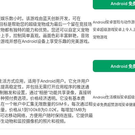
Android 
您娱乐数小时。该游戏由蓝天创新开发，可在
Android
安卓冒险与动作游
戏的目标是帮助您的超级宠物成为最后一个留在竞技场
宠物都有独特的能力和优势。您还可以自定义宠物
安卓超级游戏
安卓上令人
于上手，控制简单直观。画面色彩丰富鲜艳，音效
宠物游戏
戏并想在Android设备上享受乐趣的完美游戏。
Android 
发的一款生活方式应用，适用于Android用户。它允许用户
以提高稳定性，并包括无需打开应用程序的推送通
程控制触发和设置，通过“相册”功能共享录像，直接转
Android
生活模拟
安卓超级
一种预付费选项，价格经济透明。它没有基本费
在一个帐户中汇集无限数量的SIM卡，每次通过相
安卓免费超赞游戏
安卓健
价格从1到100kB为0.02€，每增加1MB为
的任何可达移动网络，方便用户随时保持连接。它提供最
野生动物和监控摄像机的照片和视频。