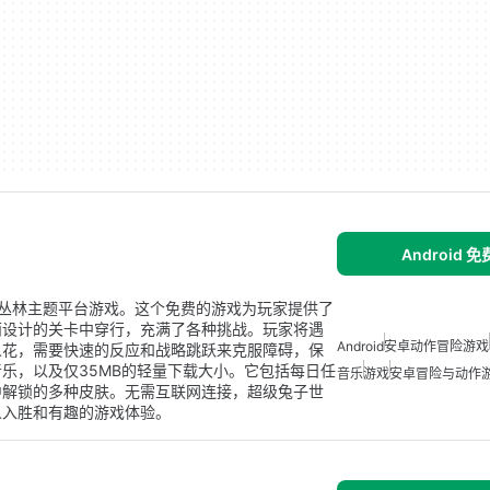
Android 
刺激丛林主题平台游戏。这个免费的游戏为玩家提供了
丽设计的关卡中穿行，充满了各种挑战。玩家将遇
Android
安卓动作冒险游戏
人花，需要快速的反应和战略跳跃来克服障碍，保
乐，以及仅35MB的轻量下载大小。它包括每日任
音乐
游戏
安卓冒险与动作
中解锁的多种皮肤。无需互联网连接，超级兔子世
人入胜和有趣的游戏体验。