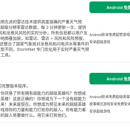
Android 
序，旨在利用先进的雷达技术提供高度准确的严重天气预
D 和超级分辨率雷达数据，每 2 分钟更新一次，提供
性风和龙卷风风险的实时分析，所有信息都以用户友
Android
安卓免费超赞游戏
地图叠加层，如雷达、雷达 + 风险和风险预报，
安卓超级游戏
t 还整合了国家气象局对龙卷风和闪电洪水等事件的
同，StormNet 专门优化用于实时严重天气预
大工具。
Android 
oid 的完整版本程序。
？你厌倦了所有拥有超能力的超级英雄吗？你想成
Android
安卓免费超级英雄
级英雄！这是正确的！你将成为下一个没有超能力
未来！未来是现在。你想成为预见未来的超级英雄
故事模式游戏安卓免费
安
游戏用你的力量和能力打败你的敌人。你有能力看
安卓超级游戏
您的敌人将要做什么。用它来打败他们。