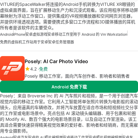
VITURE的SpaceWalker将连接的Android手机转换为VITURE XR眼镜的
虚拟桌面界面，旨在扩展移动生产力和沉浸式观看。该应用程序将移动屏
幕映射为浮动工作窗口，提供集成的VR视频播放器和空间网页浏览器，
并提供环境透视选项。需要便携式多窗口工作流程和3D媒体播放的耳机
所有者是该软件的主要受众。
Android
iPhone
安卓虚拟游戏
安卓移动工作室
用于 Android 的 Vm Workstation
免费的虚拟机工作站用于安卓
安卓任务管理器
Posely: AI Car Photo Video
4.2
免费
Posely 移动工作室，面向汽车创作者、影响者和销售者
Android 免费下载
Posely：来自 Broverse Inc 的 AI 汽车照片和视频，是一个用于创建汽车
视觉内容的移动工作室。它利用人工智能将单张照片转换为电影般的滚动
镜头，应用逼真的车辆修改，并将汽车放置在适合市场和短视频社交分享
的工作室或电影场景中。亮点包括 AI 滚动镜头编辑器、用于包裹和轮圈
的 Modify AI、数百个强大的电影场景目录，以及自动工作室渲染。该工
具适合需要快速获得精美视觉效果的爱好者、影响者和经销商，而无需雇
用专业摄影师。
Android
安卓汽车
安卓的 AI 照片编辑器
安卓移动工作室
安卓照片视频编辑器
安卓车