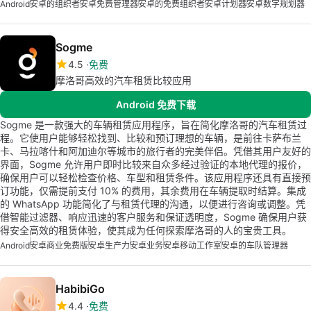
Android
安卓的组织者
安卓免费管理器
安卓的免费组织者
安卓计划器
安卓数字规划器
Sogme
4.5
免费
摩洛哥高效的汽车租赁比较应用
Android 免费下载
Sogme 是一款强大的车辆租赁应用程序，旨在简化摩洛哥的汽车租赁过
程。它使用户能够轻松找到、比较和预订理想的车辆，是前往卡萨布兰
卡、马拉喀什和阿加迪尔等城市的旅行者的完美伴侣。凭借其用户友好的
界面，Sogme 允许用户即时比较来自众多经过验证的本地代理的报价，
确保用户可以轻松检查价格、车型和租赁条件。该应用程序还具有直接预
订功能，仅需提前支付 10% 的费用，其余费用在车辆提取时结算。集成
的 WhatsApp 功能简化了与租赁代理的沟通，以便进行咨询或调整。凭
借智能过滤器、响应迅速的客户服务和保证透明度，Sogme 确保用户获
得安全高效的租赁体验，使其成为任何探索摩洛哥的人的宝贵工具。
Android
安卓商业免费版
安卓生产力
安卓业务
安卓移动工作室
安卓的车队管理器
HabibiGo
4.4
免费