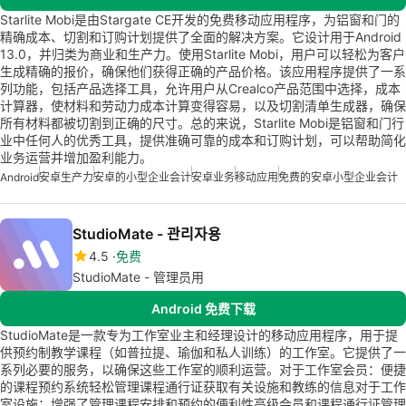
Starlite Mobi是由Stargate CE开发的免费移动应用程序，为铝窗和门的
精确成本、切割和订购计划提供了全面的解决方案。它设计用于Android
13.0，并归类为商业和生产力。使用Starlite Mobi，用户可以轻松为客户
生成精确的报价，确保他们获得正确的产品价格。该应用程序提供了一系
列功能，包括产品选择工具，允许用户从Crealco产品范围中选择，成本
计算器，使材料和劳动力成本计算变得容易，以及切割清单生成器，确保
所有材料都被切割到正确的尺寸。总的来说，Starlite Mobi是铝窗和门行
业中任何人的优秀工具，提供准确可靠的成本和订购计划，可以帮助简化
业务运营并增加盈利能力。
Android
安卓生产力
安卓的小型企业会计
安卓业务
移动应用
免费的安卓小型企业会计
StudioMate - 관리자용
4.5
免费
StudioMate - 管理员用
Android 免费下载
StudioMate是一款专为工作室业主和经理设计的移动应用程序，用于提
供预约制教学课程（如普拉提、瑜伽和私人训练）的工作室。它提供了一
系列必要的服务，以确保这些工作室的顺利运营。对于工作室会员：便捷
的课程预约系统轻松管理课程通行证获取有关设施和教练的信息对于工作
室设施：增强了管理课程安排和预约的便利性高级会员和课程通行证管理