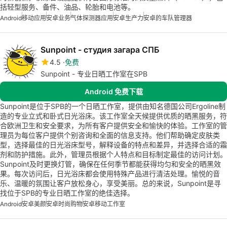
括轻型服务、备件、油品、轮胎和电池等。
Android
移动应用
安卓业务
气体探测器应用
安卓生产力
安卓的车队管理器
Sunpoint - студия загара СПБ
4.5
免费
Sunpoint - 专业日晒工作室在SPB
Android 免费下载
Sunpoint是位于SPB的一个日晒工作室，提供由知名德国公司Ergoline制
造的专业立式和卧式日光浴床。该工作室全天候提供优质的晒黑服务，符
合欧洲卫生和安全要求，为所有客户提供安全和愉快的体验。工作室的管
理员为每位客户提供个别咨询和全面的信息支持。他们帮助确定皮肤类
型，选择最佳的日光浴床型号，解释设备的特点和差异，并选择合适的霜
剂和防护措施。此外，管理员根据个人特点和目标制定最佳的访问计划。
Sunpoint及时更换灯管，确保在任何季节都能获得均匀和安全的晒黑效
果。每次访问后，日光浴床都会使用特殊产品进行清洁处理。愉悦的音
乐、温暖的氛围让客户放松身心，享受美丽。总的来说，Sunpoint是寻
找位于SPB的专业日晒工作室的绝佳选择。
Android
安卓美颜
安卓时尚购物
安卓移动工作室