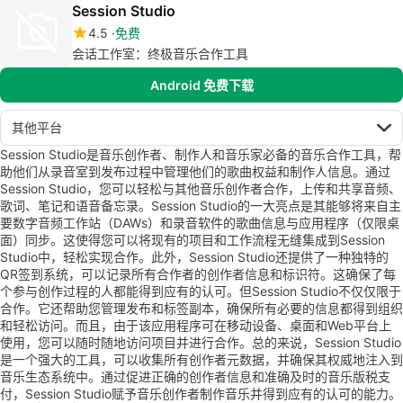
Session Studio
4.5
免费
会话工作室：终极音乐合作工具
Android 免费下载
其他平台
Session Studio是音乐创作者、制作人和音乐家必备的音乐合作工具，帮
助他们从录音室到发布过程中管理他们的歌曲权益和制作人信息。通过
Session Studio，您可以轻松与其他音乐创作者合作，上传和共享音频、
歌词、笔记和语音备忘录。Session Studio的一大亮点是其能够将来自主
要数字音频工作站（DAWs）和录音软件的歌曲信息与应用程序（仅限桌
面）同步。这使得您可以将现有的项目和工作流程无缝集成到Session
Studio中，轻松实现合作。此外，Session Studio还提供了一种独特的
QR签到系统，可以记录所有合作者的创作者信息和标识符。这确保了每
个参与创作过程的人都能得到应有的认可。但Session Studio不仅仅限于
合作。它还帮助您管理发布和标签副本，确保所有必要的信息都得到组织
和轻松访问。而且，由于该应用程序可在移动设备、桌面和Web平台上
使用，您可以随时随地访问项目并进行合作。总的来说，Session Studio
是一个强大的工具，可以收集所有创作者元数据，并确保其权威地注入到
音乐生态系统中。通过促进正确的创作者信息和准确及时的音乐版税支
付，Session Studio赋予音乐创作者制作音乐并得到应有的认可的能力。