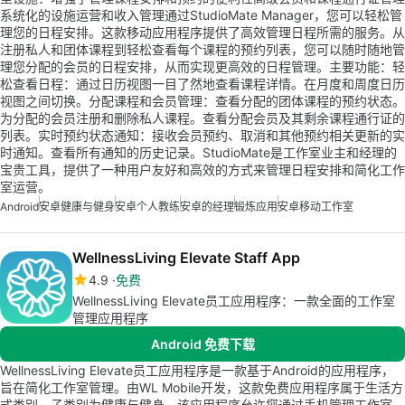
系统化的设施运营和收入管理通过StudioMate Manager，您可以轻松管
理您的日程安排。这款移动应用程序提供了高效管理日程所需的服务。从
注册私人和团体课程到轻松查看每个课程的预约列表，您可以随时随地管
理您分配的会员的日程安排，从而实现更高效的日程管理。主要功能：轻
松查看日程：通过日历视图一目了然地查看课程详情。在月度和周度日历
视图之间切换。分配课程和会员管理：查看分配的团体课程的预约状态。
为分配的会员注册和删除私人课程。查看分配会员及其剩余课程通行证的
列表。实时预约状态通知：接收会员预约、取消和其他预约相关更新的实
时通知。查看所有通知的历史记录。StudioMate是工作室业主和经理的
宝贵工具，提供了一种用户友好和高效的方式来管理日程安排和简化工作
室运营。
Android
安卓健康与健身
安卓个人教练
安卓的经理
锻炼应用
安卓移动工作室
WellnessLiving Elevate Staff App
4.9
免费
WellnessLiving Elevate员工应用程序：一款全面的工作室
管理应用程序
Android 免费下载
WellnessLiving Elevate员工应用程序是一款基于Android的应用程序，
旨在简化工作室管理。由WL Mobile开发，这款免费应用程序属于生活方
式类别，子类别为健康与健身。该应用程序允许您通过手机管理工作室，