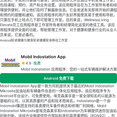
包括课程、预约、资产和业务设置。该应用程序旨在为工作室所有者和经
理提供便利，并让他们及时了解最新信息。它会发送有关即将开始的课程
和预约的提醒和通知。该应用程序的用户友好界面使其易于使用和导航，
只需在手机上轻点几下即可管理工作室。总的来说，WellnessLiving
Elevate员工应用程序是工作室所有者和经理简化运营的绝佳工具。该应
用程序提供全面的功能，帮助管理工作室，对于健康和健身行业的从业人
员来说，它是必备的。
Android
安卓健康与健身
安卓健康
安卓移动工作室
Mobil Indostation App
4.9
免费
Mobil Indostation 应用程序：您的一站式车辆维护解决方案
Android 免费下载
Mobil Indostation App是一款为司机提供关于最近的Mobil Indostation
Mikrosite加油站和车辆备件信息的一体化应用程序。该应用程序专为
Android平台设计，可免费使用。埃克森美孚是一家全球知名的以能源为
基础的公司，以其高质量的产品和技术而闻名。Indostation是一个由
Indomobil集团支持的各类摩托车备件商店和修理厂的网络。Mobil
Indostation Mikrosite是埃克森美孚和Indostation为车辆提供迷你加油站
的新创新。该综合设施提供符合国际标准的高质量燃料（RON92），包