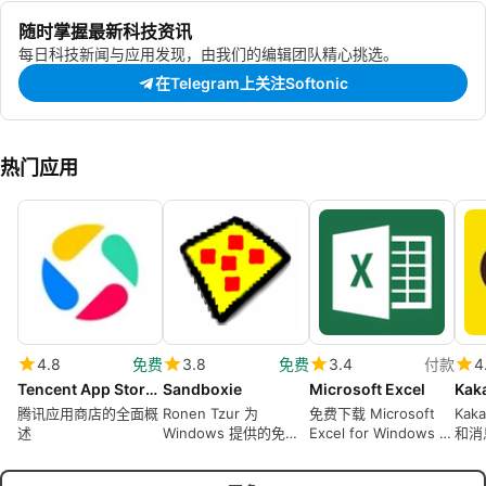
随时掌握最新科技资讯
每日科技新闻与应用发现，由我们的编辑团队精心挑选。
在Telegram上关注Softonic
热门应用
4.8
免费
3.8
免费
3.4
付款
4
Tencent App Store 腾讯应用宝
Sandboxie
Microsoft Excel
Kak
腾讯应用商店的全面概
Ronen Tzur 为
免费下载 Microsoft
Kak
述
Windows 提供的免费
Excel for Windows –
和消
程序。
现在是 Microsoft 365
的一部分