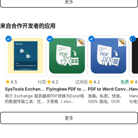
更多
来自合作开发者的应用
4.5
付款
4.2
试用版
4.2
免费
4
SysTools Exchange to Exchange Migration Tool
Flyingbee PDF to Excel Converter
PDF to Word Converter
Han
用于 Exchange 服务器
将PDF转换为Excel电
准确。私密。快速。
Han
的数据传输工具：优先
子表格（.xlsx
100% 离线。OCR
与电
考虑用户、过滤项目并
.csv），100%离线，
实时监控进度
隐私安全的数据恢复
更多