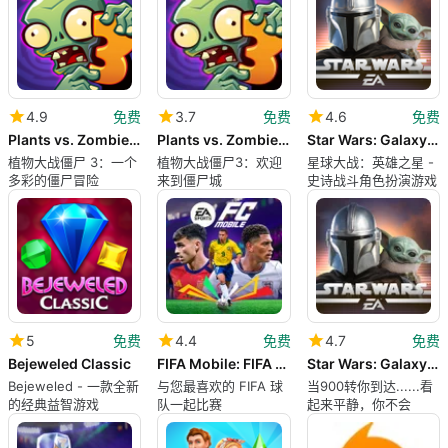
4.9
免费
3.7
免费
4.6
免费
Plants vs. Zombies 3
Plants vs. Zombies 3
Star Wars: Galaxy of Heroes
植物大战僵尸 3：一个
植物大战僵尸3：欢迎
星球大战：英雄之星 -
多彩的僵尸冒险
来到僵尸城
史诗战斗角色扮演游戏
5
免费
4.4
免费
4.7
免费
Bejeweled Classic
FIFA Mobile: FIFA World Cup™
Star Wars: Galaxy of Heroes
Bejeweled - 一款全新
与您最喜欢的 FIFA 球
当900转你到达......看
的经典益智游戏
队一起比赛
起来平静，你不会