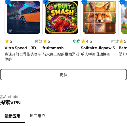
5
付款
5
免费
4.5
付款
5
Vltra Speed - 3D Car Racing
fruitsmash
Solitaire Jigsaw Slide Puzzle
高速开放世界街头赛车
与水果匹配的拼图游戏
单人拼图滑动拼图
婴儿
体验
更多
為Android
探索VPN
最新应用
热门用户