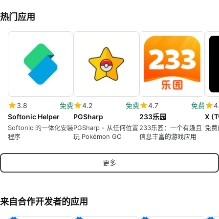
热门应用
3.8
免费
4.2
免费
4.7
免费
4
Softonic Helper
PGSharp
233乐园
X (T
Softonic 的一体化安装
PGSharp - 从任何位置
233乐园：一个有趣且
免费
程序
玩 Pokémon GO
信息丰富的游戏应用
更多
来自合作开发者的应用