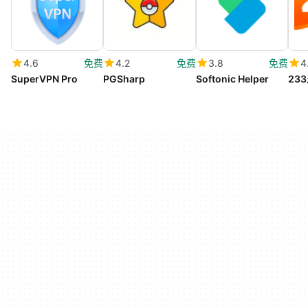
4.6
免费
4.2
免费
3.8
免费
4
SuperVPN Pro
PGSharp
Softonic Helper
23