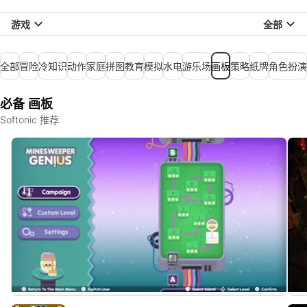
游戏
全部
全部
冒险
冷知识
动作
家庭
拼图
教育
模拟
水电
游乐场
画板
策略
纸牌
角色扮演
必备 画板
Softonic 推荐