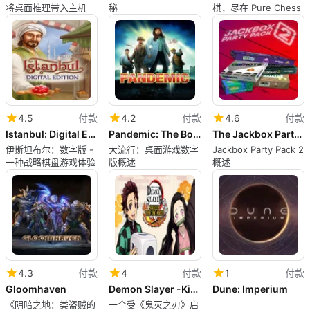
将桌面推理带入主机
秘
棋，尽在 Pure Chess
4.5
付款
4.2
付款
4.6
付款
Istanbul: Digital Edition
Pandemic: The Board Game
The Jackbox Party Pack 2
伊斯坦布尔：数字版 -
大流行：桌面游戏数字
Jackbox Party Pack 2
一种战略棋盘游戏体验
版概述
概述
4.3
付款
4
付款
1
付款
Gloomhaven
Demon Slayer -Kimetsu no Yaiba- Sweep the Board!
Dune: Imperium
《阴暗之地：类盗贼的
一个受《鬼灭之刃》启