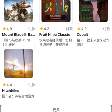
4.9
付款
4.2
付款
4.9
付款
Mount Blade II: Bannerlord
Fruit Ninja Classic
Cobalt
《骑马与砍杀 II：领
水果忍者经典版：切割
钴 - 一款未来主义动作
主》概述
并切骰子，获得高分
游戏
4.4
付款
Hitchhiker
搭车者：神秘冒险游戏
更多