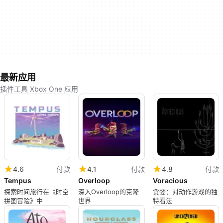
最新应用
插件工具 Xbox One 应用
4.6
付款
4.1
付款
4.8
付款
Tempus
Overloop
Voracious
探索时间旅行在《时空
深入Overloop的克隆
贪婪：对动作游戏的独
拼图冒险》中
世界
特看法