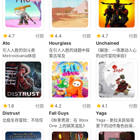
4.7
付款
4.4
付款
4.7
付款
Ato
Hourglass
Unchained
引人入胜的剑斗类
在引人入胜的谜题中探
《解放：一场激动人心
Metroidvania体验
索古埃及
的动作冒险体验》
1.8
付款
4.2
付款
4.1
付款
Distrust
Fall Guys
Yaga
北极生存冒险：不信任
《秋季男孩：在 Xbox
Yaga - 斯拉夫民俗背
One 上的搞笑混乱》
景下的动作角色扮演游
戏