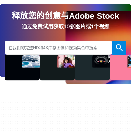
释放您的创意与Adobe Stock
通过免费试用获取10张图片或1个视频
搜索Adobe.com网站
视
音
图
频
频
片