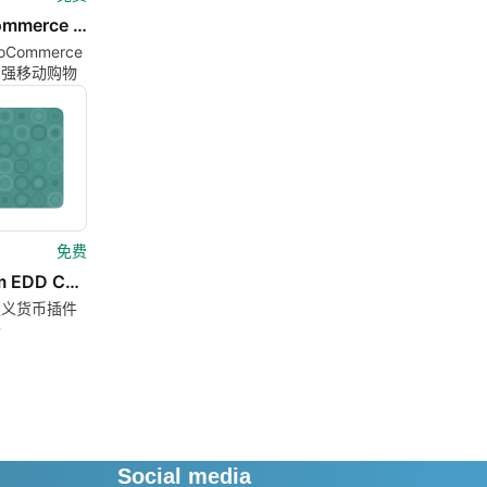
WooCommerce Bottom Bar for Mobile
oCommerce
增强移动购物
免费
Custom EDD Currency
定义货币插件
D
Social media