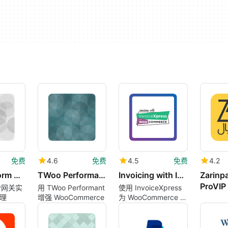
免费
4.6
免费
4.5
免费
4.2
SagePay Form Gateway for WooCommerce
TWoo Performant
Invoicing with InvoiceXpress for WooCommerce 8211 Free
Zarinpa
ProVIP
ay网关实
用 TWoo Performant
使用 InvoiceXpress
理
增强 WooCommerce
为 WooCommerce 精
简发票处理