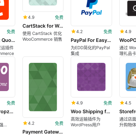
4.9
免费
CartStack for WooCommerce
免费
4.2
免费
4.9
使用 CartStack 优化
WooCommerce 销售
LTL Freight Quotes 8211 Worldwide Express Edition
PayPal For Easy Digital Downloads EDD
 货运插件
为EDD简化的PayPal
通过 Wo
merce
集成
理礼品
免费
4.9
免费
4.5
Woo File Dropzone
Woo Shipping for Nova Poshta
e
高效运输插件为
通过店
4.2
免费
增强
WordPress用户
升购物
ce
Payment Gateway for PayPal Pro on WooCommerce