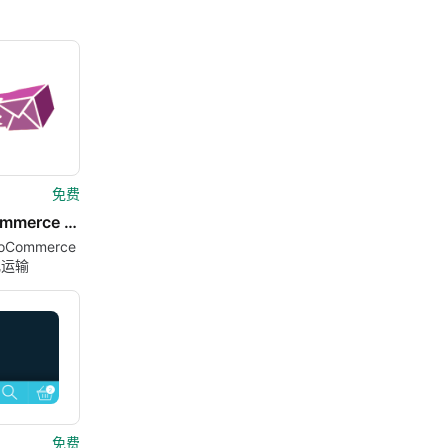
免费
Woocommerce Shipping Details
oCommerce
化运输
免费