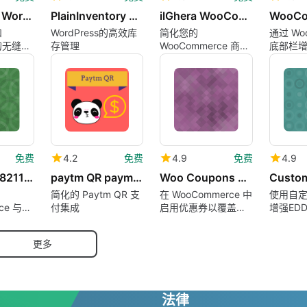
Magento 2 WordPress Integration
PlainInventory 8211 Inventory Management Plugin
ilGhera WooCommerce Importer for Danea
和
WordPress的高效库
简化您的
通过 Wo
 的无缝集
存管理
WooCommerce 商店
底部栏
管理
免费
4.2
免费
4.9
免费
4.9
Árukereső 8211 Megbízható bolt integráció
paytm QR payment gateway
Woo Coupons Pay for Shipping
简化的 Paytm QR 支
在 WooCommerce 中
使用自
ce 与
付集成
启用优惠券以覆盖运
增强ED
集成
费
更多
法律